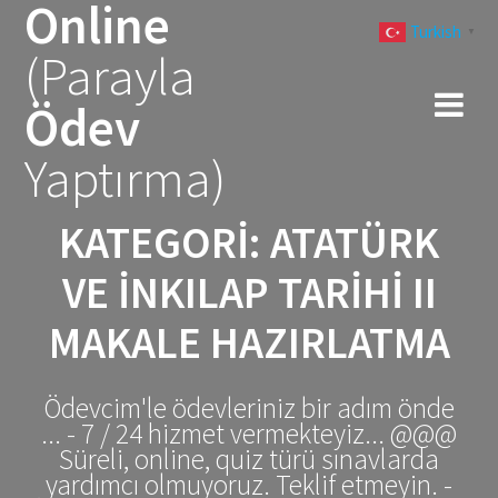
Online
Skip
Turkish
to
▼
(Parayla
content
Ödev
Yaptırma)
KATEGORI:
ATATÜRK
VE İNKILAP TARIHI II
MAKALE HAZIRLATMA
Ödevcim'le ödevleriniz bir adım önde
... - 7 / 24 hizmet vermekteyiz... @@@
Süreli, online, quiz türü sınavlarda
yardımcı olmuyoruz. Teklif etmeyin. -