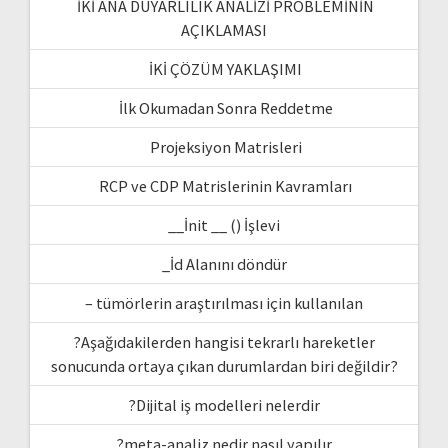
İKİ ANA DUYARLILIK ANALİZİ PROBLEMİNİN
AÇIKLAMASI
İKİ ÇÖZÜM YAKLAŞIMI
İlk Okumadan Sonra Reddetme
Projeksiyon Matrisleri
RCP ve CDP Matrislerinin Kavramları
__İnit __ () İşlevi
_İd Alanını döndür
– tümörlerin araştırılması için kullanılan
?Aşağıdakilerden hangisi tekrarlı hareketler
sonucunda ortaya çıkan durumlardan biri değildir?
?Dijital iş modelleri nelerdir
?meta-analiz nedir nasıl yapılır