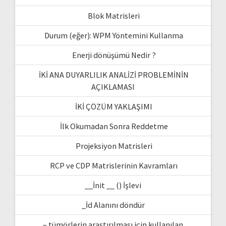
Blok Matrisleri
Durum (eğer): WPM Yöntemini Kullanma
Enerji dönüşümü Nedir ?
İKİ ANA DUYARLILIK ANALİZİ PROBLEMİNİN
AÇIKLAMASI
İKİ ÇÖZÜM YAKLAŞIMI
İlk Okumadan Sonra Reddetme
Projeksiyon Matrisleri
RCP ve CDP Matrislerinin Kavramları
__İnit __ () İşlevi
_İd Alanını döndür
– tümörlerin araştırılması için kullanılan