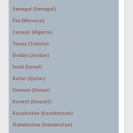
Senegal (Senegal)
Fas (Morocco)
Cezayir (Algeria)
Tunus (Tunisia)
Ürdün (Jordan)
İsrail (Israel)
Katar (Qatar)
Umman (Oman)
Kuveyt (Kuwait)
Kazakistan (Kazakhstan)
Özbekistan (Uzbekistan)