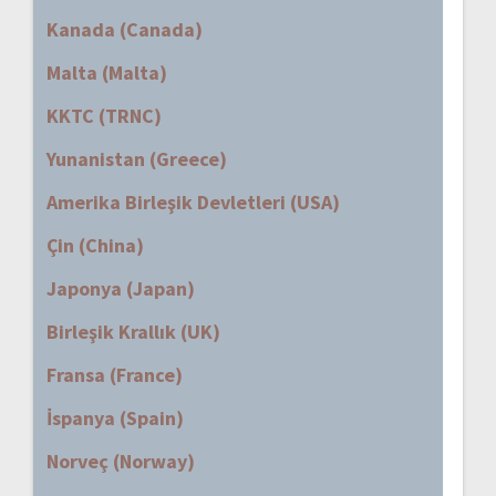
Kanada (Canada)
Malta (Malta)
KKTC (TRNC)
Yunanistan (Greece)
Amerika Birleşik Devletleri (USA)
Çin (China)
Japonya (Japan)
Birleşik Krallık (UK)
Fransa (France)
İspanya (Spain)
Norveç (Norway)