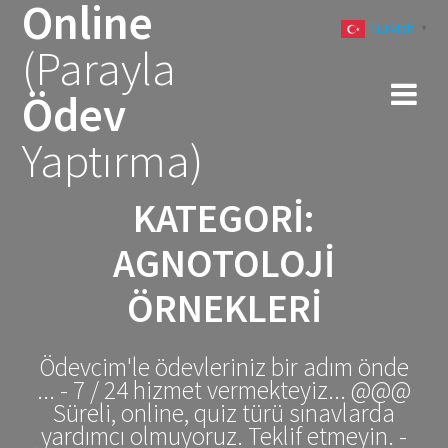
Online
Skip
Turkish
to
▼
(Parayla
content
Ödev
Yaptırma)
KATEGORI:
AGNOTOLOJI
ÖRNEKLERI
Ödevcim'le ödevleriniz bir adım önde
... - 7 / 24 hizmet vermekteyiz... @@@
Süreli, online, quiz türü sınavlarda
yardımcı olmuyoruz. Teklif etmeyin. -