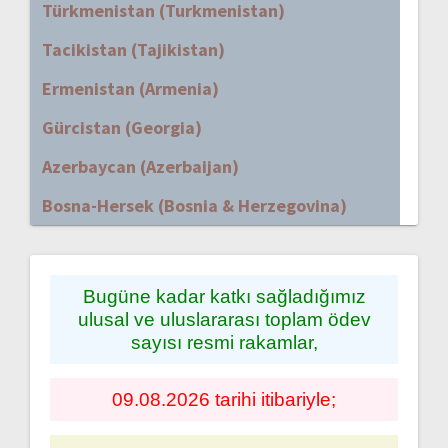
Türkmenistan (Turkmenistan)
Tacikistan (Tajikistan)
Ermenistan (Armenia)
Gürcistan (Georgia)
Azerbaycan (Azerbaijan)
Bosna-Hersek (Bosnia & Herzegovina)
Bugüne kadar katkı sağladığımız
ulusal ve uluslararası toplam ödev
sayısı resmi rakamlar,
09.08.2026 tarihi itibariyle;