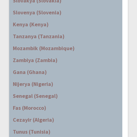
Slovakya (Slovakia)
Slovenya (Slovenia)
Kenya (Kenya)
Tanzanya (Tanzania)
Mozambik (Mozambique)
Zambiya (Zambia)
Gana (Ghana)
Nijerya (Nigeria)
Senegal (Senegal)
Fas (Morocco)
Cezayir (Algeria)
Tunus (Tunisia)