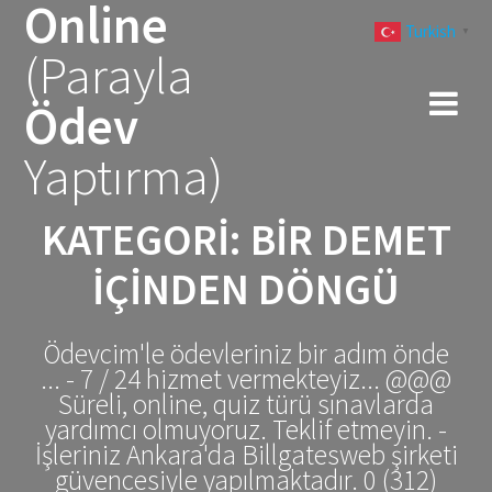
Online
Skip
Turkish
to
▼
(Parayla
content
Ödev
Yaptırma)
KATEGORI:
BIR DEMET
İÇINDEN DÖNGÜ
Ödevcim'le ödevleriniz bir adım önde
... - 7 / 24 hizmet vermekteyiz... @@@
Süreli, online, quiz türü sınavlarda
yardımcı olmuyoruz. Teklif etmeyin. -
İşleriniz Ankara'da Billgatesweb şirketi
güvencesiyle yapılmaktadır. 0 (312)