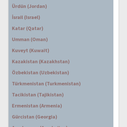
Ürdün (Jordan)
İsrail (Israel)
Katar (Qatar)
Umman (Oman)
Kuveyt (Kuwait)
Kazakistan (Kazakhstan)
Özbekistan (Uzbekistan)
Türkmenistan (Turkmenistan)
Tacikistan (Tajikistan)
Ermenistan (Armenia)
Gürcistan (Georgia)