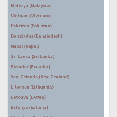
Malezya (Malaysia)
Vietnam (Vietnam)
Pakistan (Pakistan)
Bangladeş (Bangladesh)
Nepal (Nepal)
Sri Lanka (Sri Lanka)
Ekvador (Ecuador)
Yeni Zelanda (New Zealand)
Litvanya (Lithuania)
Letonya (Latvia)
Estonya (Estonia)