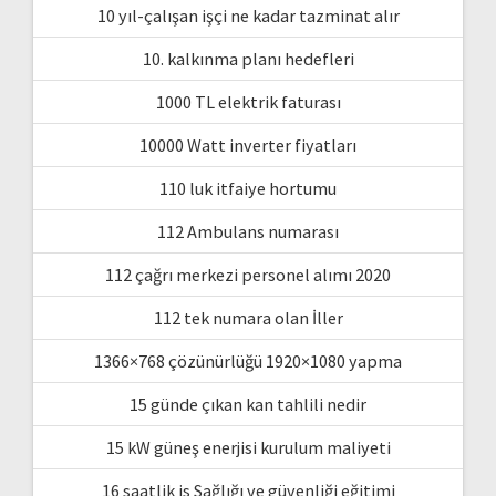
10 yıl-çalışan işçi ne kadar tazminat alır
10. kalkınma planı hedefleri
1000 TL elektrik faturası
10000 Watt inverter fiyatları
110 luk itfaiye hortumu
112 Ambulans numarası
112 çağrı merkezi personel alımı 2020
112 tek numara olan İller
1366×768 çözünürlüğü 1920×1080 yapma
15 günde çıkan kan tahlili nedir
15 kW güneş enerjisi kurulum maliyeti
16 saatlik is Sağlığı ve güvenliği eğitimi