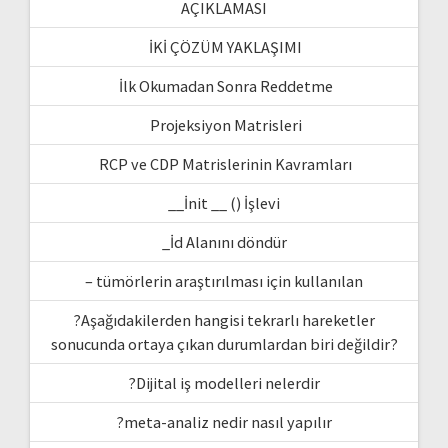
AÇIKLAMASI
İKİ ÇÖZÜM YAKLAŞIMI
İlk Okumadan Sonra Reddetme
Projeksiyon Matrisleri
RCP ve CDP Matrislerinin Kavramları
__İnit __ () İşlevi
_İd Alanını döndür
– tümörlerin araştırılması için kullanılan
?Aşağıdakilerden hangisi tekrarlı hareketler
sonucunda ortaya çıkan durumlardan biri değildir?
?Dijital iş modelleri nelerdir
?meta-analiz nedir nasıl yapılır