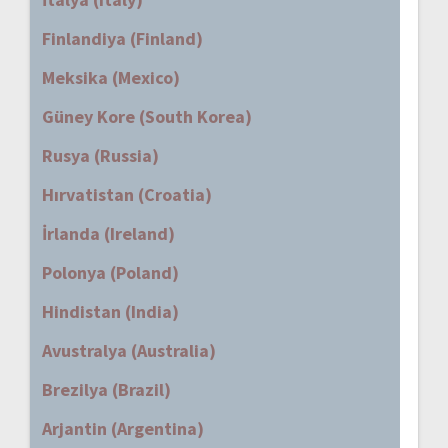
Finlandiya (Finland)
Meksika (Mexico)
Güney Kore (South Korea)
Rusya (Russia)
Hırvatistan (Croatia)
İrlanda (Ireland)
Polonya (Poland)
Hindistan (India)
Avustralya (Australia)
Brezilya (Brazil)
Arjantin (Argentina)