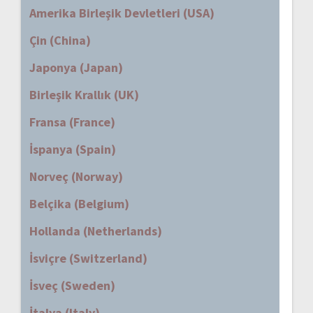
Amerika Birleşik Devletleri (USA)
Çin (China)
Japonya (Japan)
Birleşik Krallık (UK)
Fransa (France)
İspanya (Spain)
Norveç (Norway)
Belçika (Belgium)
Hollanda (Netherlands)
İsviçre (Switzerland)
İsveç (Sweden)
İtalya (Italy)