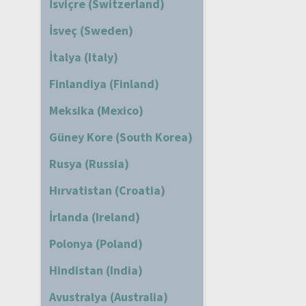
İsviçre (Switzerland)
İsveç (Sweden)
İtalya (Italy)
Finlandiya (Finland)
Meksika (Mexico)
Güney Kore (South Korea)
Rusya (Russia)
Hırvatistan (Croatia)
İrlanda (Ireland)
Polonya (Poland)
Hindistan (India)
Avustralya (Australia)