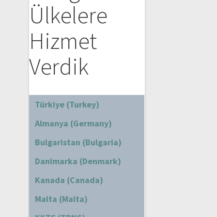
Ülkelere
Hizmet
Verdik
Türkiye (Turkey)
Almanya (Germany)
Bulgaristan (Bulgaria)
Danimarka (Denmark)
Kanada (Canada)
Malta (Malta)