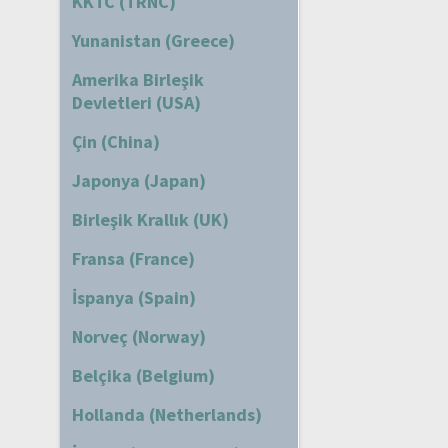
KKTC (TRNC)
Yunanistan (Greece)
Amerika Birleşik
Devletleri (USA)
Çin (China)
Japonya (Japan)
Birleşik Krallık (UK)
Fransa (France)
İspanya (Spain)
Norveç (Norway)
Belçika (Belgium)
Hollanda (Netherlands)