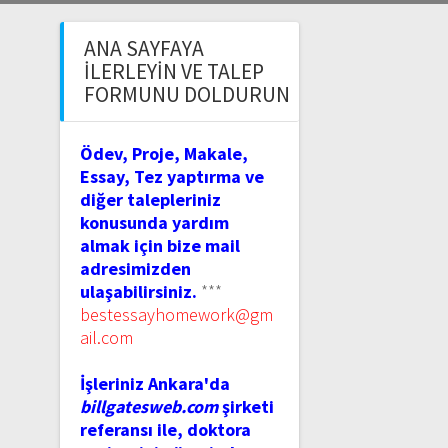
ANA SAYFAYA
İLERLEYIN VE TALEP
FORMUNU DOLDURUN
Ödev, Proje, Makale,
Essay, Tez yaptırma ve
diğer talepleriniz
konusunda yardım
almak için bize mail
adresimizden
ulaşabilirsiniz.
***
bestessayhomework@gm
ail.com
İşleriniz Ankara'da
billgatesweb.com
şirketi
referansı ile, doktora