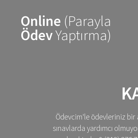
Skip
to
Online
(Parayla
content
Ödev
Yaptırma)
K
Ödevcim'le ödevleriniz bir 
sınavlarda yardımcı olmuyoru