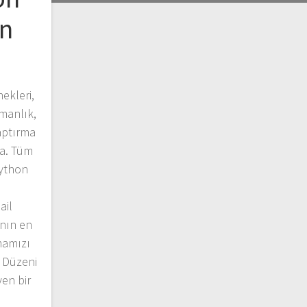
on
ekleri,
manlık,
aptırma
a. Tüm
ython
ail
anın en
mamızı
t Düzeni
yen bir