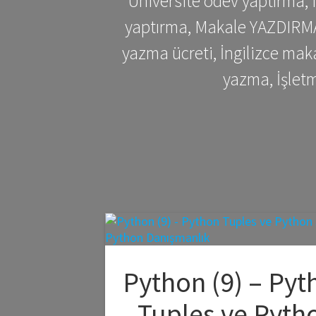
Üniversite ödev yaptırma,
yaptırma, Makale YAZDIRMA 
yazma ücreti, İngilizce ma
yazma, İşlet
Python (9) – Pyt
Tuples ve Pyth