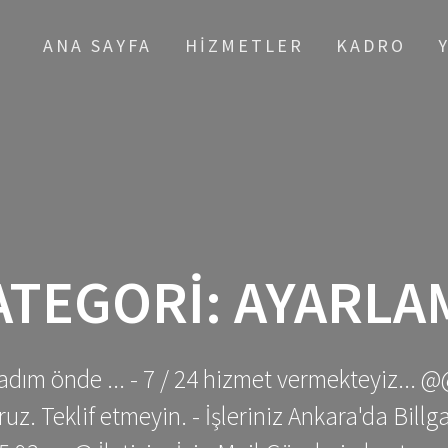
ANA SAYFA
HIZMETLER
KADRO
ATEGORI:
AYARLA
adım önde ... - 7 / 24 hizmet vermekteyiz... @
z. Teklif etmeyin. - İşleriniz Ankara'da Bill