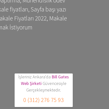
yaptırma, Mühendislik ödev
 fiyatları, Sayfa başı yazı
kale Fiyatları 2022, Makale
mak İstiyorum
İşleriniz Ankara'da
Bill Gates
Web Şirketi
Güvencesiyle
Gerçekleşmektedir.
0 (312) 276 75 93