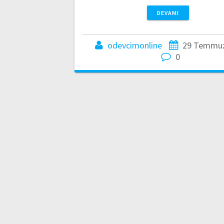
DEVAMI
odevcimonline
29 Temmuz
0