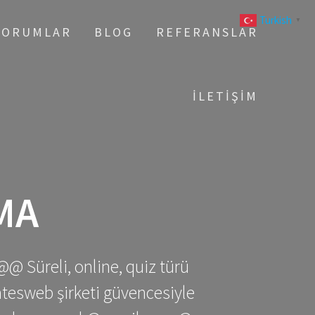
Turkish
▼
YORUMLAR
BLOG
REFERANSLAR
İLETIŞIM
MA
@@ Süreli, online, quiz türü
gatesweb şirketi güvencesiyle