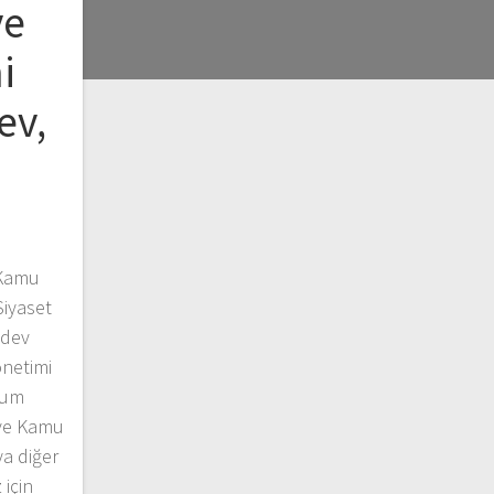
ve
i
ev,
e
 Kamu
iyaset
ödev
önetimi
rum
i ve Kamu
a diğer
 için