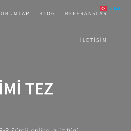
Turkish
▼
YORUMLAR
BLOG
REFERANSLAR
İLETIŞIM
MI TEZ
@@ Süreli, online, quiz türü