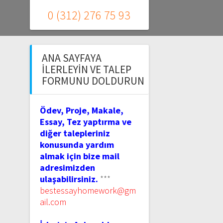
0 (312) 276 75 93
ANA SAYFAYA
İLERLEYIN VE TALEP
FORMUNU DOLDURUN
Ödev, Proje, Makale,
Essay, Tez yaptırma ve
diğer talepleriniz
konusunda yardım
almak için bize mail
adresimizden
ulaşabilirsiniz.
***
bestessayhomework@gm
ail.com