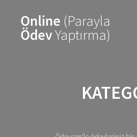
Skip
to
Online
(Parayla
content
Ödev
Yaptırma)
KATEG
Ödevcim'le ödevleriniz bir 