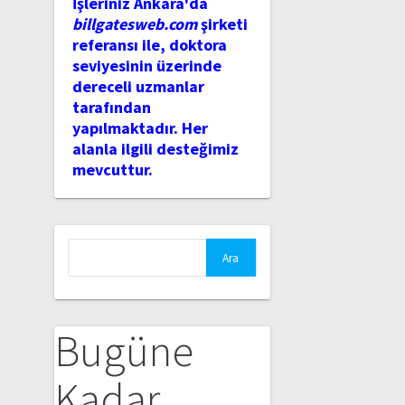
İşleriniz Ankara'da
billgatesweb.com
şirketi
referansı ile, doktora
seviyesinin üzerinde
dereceli uzmanlar
tarafından
yapılmaktadır. Her
alanla ilgili desteğimiz
mevcuttur.
Arama:
Bugüne
Kadar