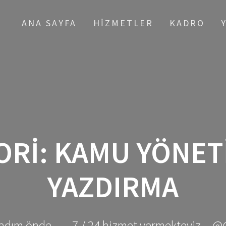
ANA SAYFA
HIZMETLER
KADRO
ORI:
KAMU YÖNETI
YAZDIRMA
adım önde ... - 7 / 24 hizmet vermekteyiz... @