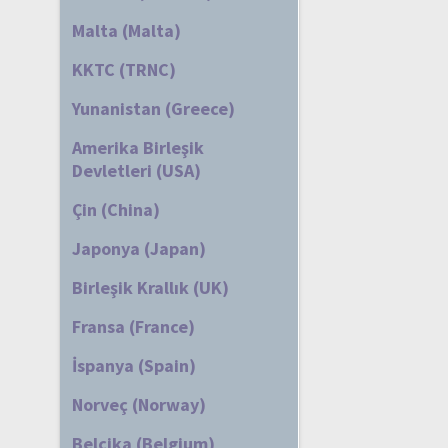
Malta (Malta)
KKTC (TRNC)
Yunanistan (Greece)
Amerika Birleşik
Devletleri (USA)
Çin (China)
Japonya (Japan)
Birleşik Krallık (UK)
Fransa (France)
İspanya (Spain)
Norveç (Norway)
Belçika (Belgium)