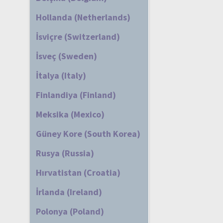
Hollanda (Netherlands)
İsviçre (Switzerland)
İsveç (Sweden)
İtalya (Italy)
Finlandiya (Finland)
Meksika (Mexico)
Güney Kore (South Korea)
Rusya (Russia)
Hırvatistan (Croatia)
İrlanda (Ireland)
Polonya (Poland)