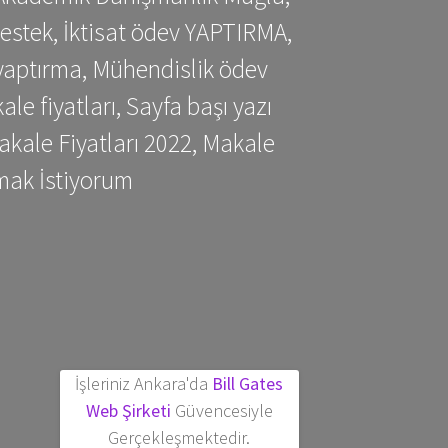
estek, İktisat ödev YAPTIRMA,
yaptırma, Mühendislik ödev
 fiyatları, Sayfa başı yazı
kale Fiyatları 2022, Makale
mak İstiyorum
İşleriniz Ankara'da
Bill Gates
Web Şirketi
Güvencesiyle
Gerçekleşmektedir.