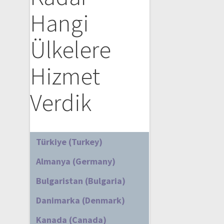
Hangi
Ülkelere
Hizmet
Verdik
Türkiye (Turkey)
Almanya (Germany)
Bulgaristan (Bulgaria)
Danimarka (Denmark)
Kanada (Canada)