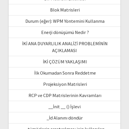
Blok Matrisleri
Durum (eğer): WPM Yöntemini Kullanma
Enerji dönüşümü Nedir ?
İKİ ANA DUYARLILIK ANALİZİ PROBLEMİNİN
AÇIKLAMASI
İKİ ÇÖZÜM YAKLAŞIMI
İlk Okumadan Sonra Reddetme
Projeksiyon Matrisleri
RCP ve CDP Matrislerinin Kavramları
__İnit __ () İşlevi
_İd Alanını döndür
– tümörlerin araştırılması için kullanılan