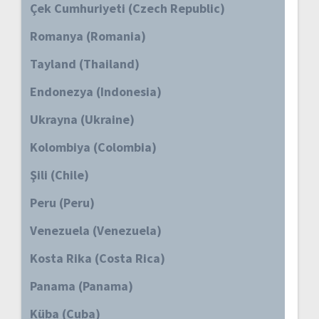
Çek Cumhuriyeti (Czech Republic)
Romanya (Romania)
Tayland (Thailand)
Endonezya (Indonesia)
Ukrayna (Ukraine)
Kolombiya (Colombia)
Şili (Chile)
Peru (Peru)
Venezuela (Venezuela)
Kosta Rika (Costa Rica)
Panama (Panama)
Küba (Cuba)