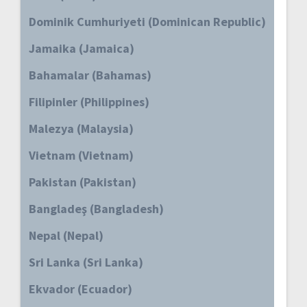
Dominik Cumhuriyeti (Dominican Republic)
Jamaika (Jamaica)
Bahamalar (Bahamas)
Filipinler (Philippines)
Malezya (Malaysia)
Vietnam (Vietnam)
Pakistan (Pakistan)
Bangladeş (Bangladesh)
Nepal (Nepal)
Sri Lanka (Sri Lanka)
Ekvador (Ecuador)