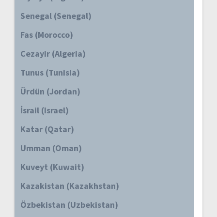
Senegal (Senegal)
Fas (Morocco)
Cezayir (Algeria)
Tunus (Tunisia)
Ürdün (Jordan)
İsrail (Israel)
Katar (Qatar)
Umman (Oman)
Kuveyt (Kuwait)
Kazakistan (Kazakhstan)
Özbekistan (Uzbekistan)