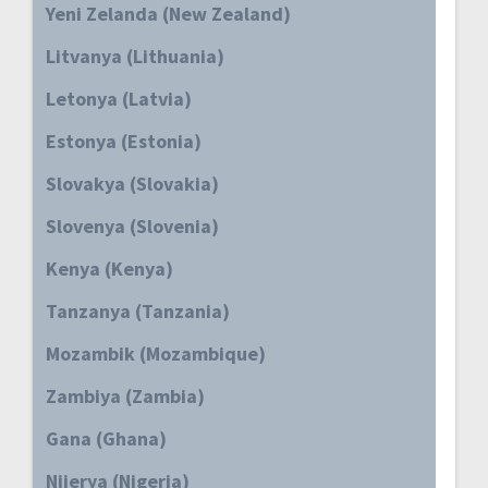
Yeni Zelanda (New Zealand)
Litvanya (Lithuania)
Letonya (Latvia)
Estonya (Estonia)
Slovakya (Slovakia)
Slovenya (Slovenia)
Kenya (Kenya)
Tanzanya (Tanzania)
Mozambik (Mozambique)
Zambiya (Zambia)
Gana (Ghana)
Nijerya (Nigeria)