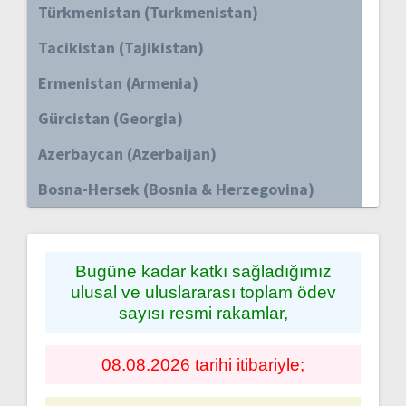
Türkmenistan (Turkmenistan)
Tacikistan (Tajikistan)
Ermenistan (Armenia)
Gürcistan (Georgia)
Azerbaycan (Azerbaijan)
Bosna-Hersek (Bosnia & Herzegovina)
Bugüne kadar katkı sağladığımız
ulusal ve uluslararası toplam ödev
sayısı resmi rakamlar,
08.08.2026 tarihi itibariyle;