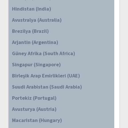
Hindistan (India)
Avustralya (Australia)
Brezilya (Brazil)
Arjantin (Argentina)
Güney Afrika (South Africa)
Singapur (Singapore)
Birleşik Arap Emirlikleri (UAE)
Suudi Arabistan (Saudi Arabia)
Portekiz (Portugal)
Avusturya (Austria)
Macaristan (Hungary)