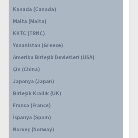
Kanada (Canada)
Malta (Malta)
KKTC (TRNC)
Yunanistan (Greece)
Amerika Birleşik Devletleri (USA)
Çin (China)
Japonya (Japan)
Birleşik Krallık (UK)
Fransa (France)
İspanya (Spain)
Norveç (Norway)