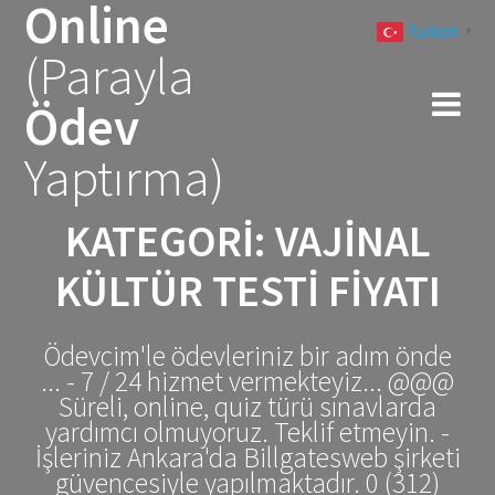
Online
Skip
Turkish
to
▼
(Parayla
content
Ödev
Yaptırma)
KATEGORI:
VAJINAL
KÜLTÜR TESTI FIYATI
Ödevcim'le ödevleriniz bir adım önde
... - 7 / 24 hizmet vermekteyiz... @@@
Süreli, online, quiz türü sınavlarda
yardımcı olmuyoruz. Teklif etmeyin. -
İşleriniz Ankara'da Billgatesweb şirketi
güvencesiyle yapılmaktadır. 0 (312)