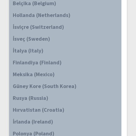
Belçika (Belgium)
Hollanda (Netherlands)
İsviçre (Switzerland)
İsveç (Sweden)
İtalya (Italy)
Finlandiya (Finland)
Meksika (Mexico)
Güney Kore (South Korea)
Rusya (Russia)
Hırvatistan (Croatia)
İrlanda (Ireland)
Polonya (Poland)