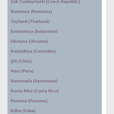
Çek Cumhuriyeti (Czech Republic)
Romanya (Romania)
Tayland (Thailand)
Endonezya (Indonesia)
Ukrayna (Ukraine)
Kolombiya (Colombia)
Şili (Chile)
Peru (Peru)
Venezuela (Venezuela)
Kosta Rika (Costa Rica)
Panama (Panama)
Küba (Cuba)