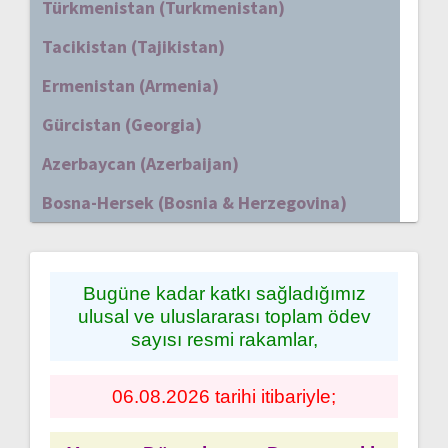
Türkmenistan (Turkmenistan)
Tacikistan (Tajikistan)
Ermenistan (Armenia)
Gürcistan (Georgia)
Azerbaycan (Azerbaijan)
Bosna-Hersek (Bosnia & Herzegovina)
Bugüne kadar katkı sağladığımız
ulusal ve uluslararası toplam ödev
sayısı resmi rakamlar,
06.08.2026 tarihi itibariyle;