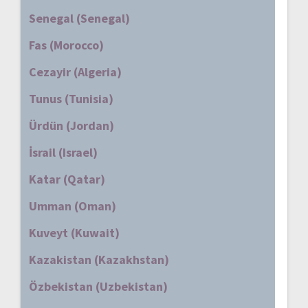
Senegal (Senegal)
Fas (Morocco)
Cezayir (Algeria)
Tunus (Tunisia)
Ürdün (Jordan)
İsrail (Israel)
Katar (Qatar)
Umman (Oman)
Kuveyt (Kuwait)
Kazakistan (Kazakhstan)
Özbekistan (Uzbekistan)