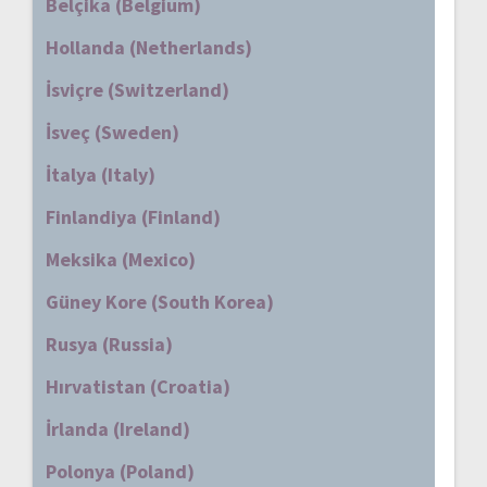
Belçika (Belgium)
Hollanda (Netherlands)
İsviçre (Switzerland)
İsveç (Sweden)
İtalya (Italy)
Finlandiya (Finland)
Meksika (Mexico)
Güney Kore (South Korea)
Rusya (Russia)
Hırvatistan (Croatia)
İrlanda (Ireland)
Polonya (Poland)