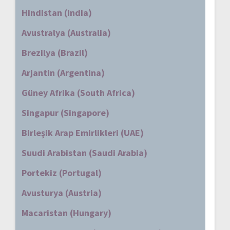
Hindistan (India)
Avustralya (Australia)
Brezilya (Brazil)
Arjantin (Argentina)
Güney Afrika (South Africa)
Singapur (Singapore)
Birleşik Arap Emirlikleri (UAE)
Suudi Arabistan (Saudi Arabia)
Portekiz (Portugal)
Avusturya (Austria)
Macaristan (Hungary)