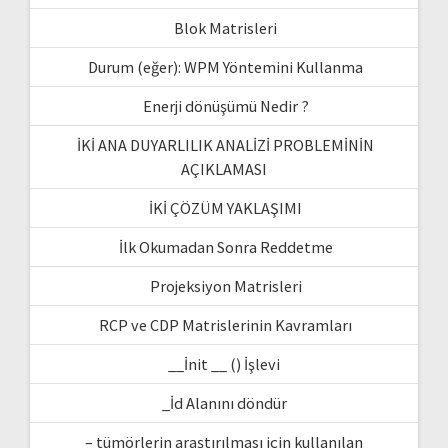
Blok Matrisleri
Durum (eğer): WPM Yöntemini Kullanma
Enerji dönüşümü Nedir ?
İKİ ANA DUYARLILIK ANALİZİ PROBLEMİNİN
AÇIKLAMASI
İKİ ÇÖZÜM YAKLAŞIMI
İlk Okumadan Sonra Reddetme
Projeksiyon Matrisleri
RCP ve CDP Matrislerinin Kavramları
__İnit __ () İşlevi
_İd Alanını döndür
– tümörlerin araştırılması için kullanılan