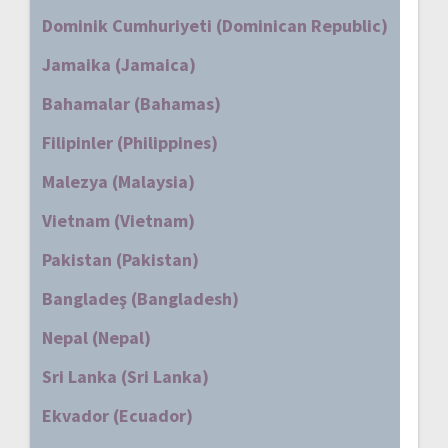
Dominik Cumhuriyeti (Dominican Republic)
Jamaika (Jamaica)
Bahamalar (Bahamas)
Filipinler (Philippines)
Malezya (Malaysia)
Vietnam (Vietnam)
Pakistan (Pakistan)
Bangladeş (Bangladesh)
Nepal (Nepal)
Sri Lanka (Sri Lanka)
Ekvador (Ecuador)