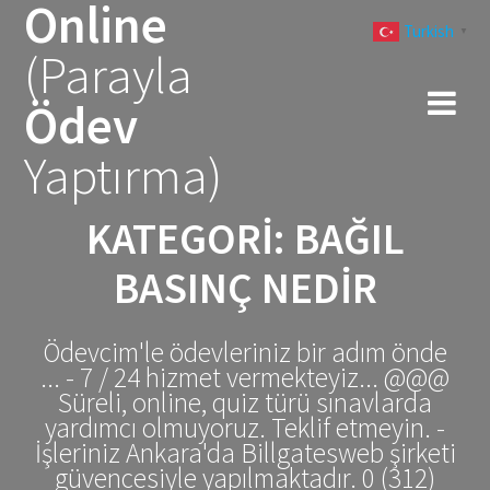
Online
Skip
Turkish
to
▼
(Parayla
content
Ödev
Yaptırma)
KATEGORI:
BAĞIL
BASINÇ NEDIR
Ödevcim'le ödevleriniz bir adım önde
... - 7 / 24 hizmet vermekteyiz... @@@
Süreli, online, quiz türü sınavlarda
yardımcı olmuyoruz. Teklif etmeyin. -
İşleriniz Ankara'da Billgatesweb şirketi
güvencesiyle yapılmaktadır. 0 (312)