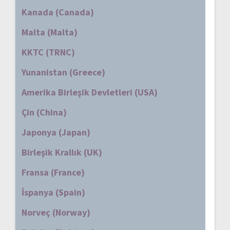
Kanada (Canada)
Malta (Malta)
KKTC (TRNC)
Yunanistan (Greece)
Amerika Birleşik Devletleri (USA)
Çin (China)
Japonya (Japan)
Birleşik Krallık (UK)
Fransa (France)
İspanya (Spain)
Norveç (Norway)