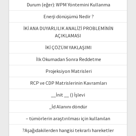
Durum (eğer): WPM Yöntemini Kullanma
Enerji dönüşümü Nedir ?
İKİ ANA DUYARLILIK ANALİZİ PROBLEMİNİN
AÇIKLAMASI
İKİ ÇÖZÜM YAKLAŞIMI
İlk Okumadan Sonra Reddetme
Projeksiyon Matrisleri
RCP ve CDP Matrislerinin Kavramları
__İnit __ () İşlevi
_İd Alanını döndür
– tümörlerin araştırılması için kullanılan
?Aşağıdakilerden hangisi tekrarlı hareketler