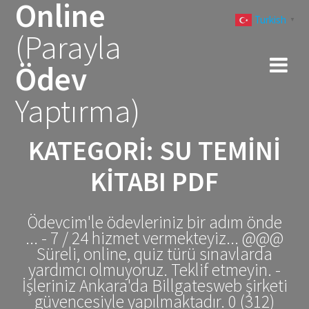
Online
Skip
Turkish
to
▼
(Parayla
content
Ödev
Yaptırma)
KATEGORI:
SU TEMINI
KITABI PDF
Ödevcim'le ödevleriniz bir adım önde
... - 7 / 24 hizmet vermekteyiz... @@@
Süreli, online, quiz türü sınavlarda
yardımcı olmuyoruz. Teklif etmeyin. -
İşleriniz Ankara'da Billgatesweb şirketi
güvencesiyle yapılmaktadır. 0 (312)