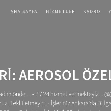
ANA SAYFA
HIZMETLER
KADRO
RI:
AEROSOL ÖZEL
adım önde ... - 7 / 24 hizmet vermekteyiz... @
z. Teklif etmeyin. - İşleriniz Ankara'da Bill