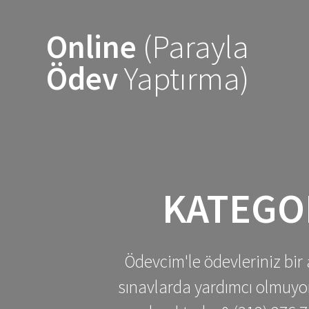
Skip
to
Online
(Parayla
content
Ödev
Yaptırma)
KATEGO
Ödevcim'le ödevleriniz bir 
sınavlarda yardımcı olmuyoru