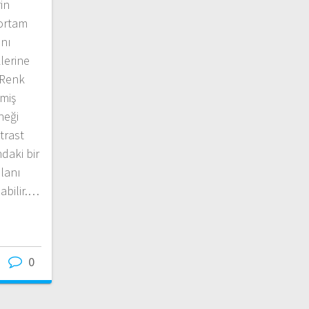
in
 ortam
anı
lerine
. Renk
lmiş
neği
trast
ndaki bir
planı
labilir.…
0