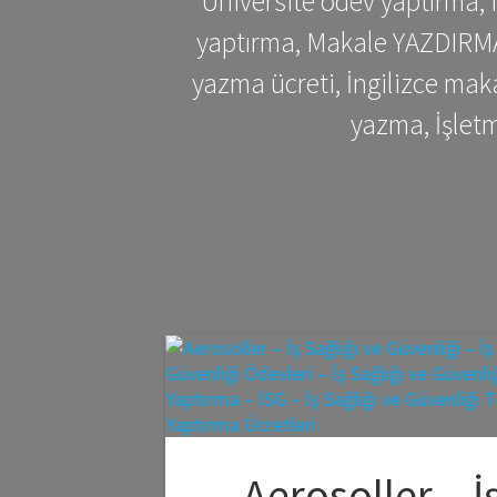
Üniversite ödev yaptırma,
yaptırma, Makale YAZDIRMA 
yazma ücreti, İngilizce ma
yazma, İşlet
Aerosoller – İ