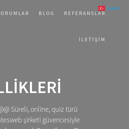
Turkish
▼
YORUMLAR
BLOG
REFERANSLAR
İLETIŞIM
LIKLERI
@@ Süreli, online, quiz türü
gatesweb şirketi güvencesiyle