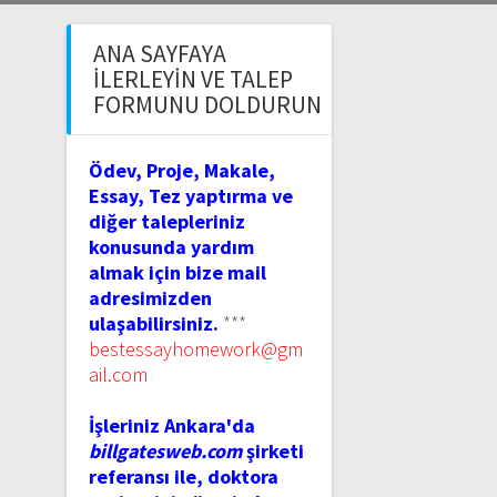
ANA SAYFAYA
İLERLEYIN VE TALEP
FORMUNU DOLDURUN
Ödev, Proje, Makale,
Essay, Tez yaptırma ve
diğer talepleriniz
konusunda yardım
almak için bize mail
adresimizden
ulaşabilirsiniz.
***
bestessayhomework@gm
ail.com
İşleriniz Ankara'da
billgatesweb.com
şirketi
referansı ile, doktora