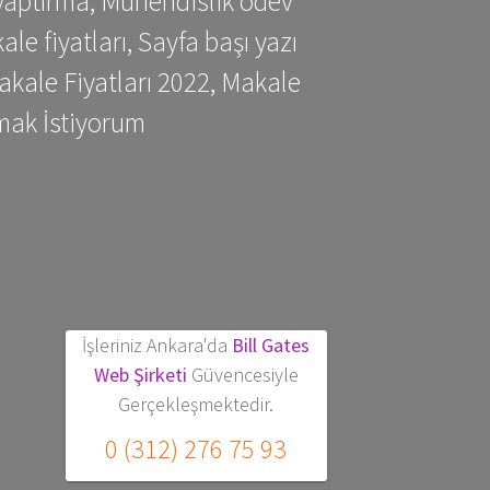
yaptırma, Mühendislik ödev
 fiyatları, Sayfa başı yazı
kale Fiyatları 2022, Makale
mak İstiyorum
İşleriniz Ankara'da
Bill Gates
Web Şirketi
Güvencesiyle
Gerçekleşmektedir.
0 (312) 276 75 93