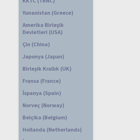
KKTC (TRNC)
Yunanistan (Greece)
Amerika Birleşik
Devletleri (USA)
Çin (China)
Japonya (Japan)
Birleşik Krallık (UK)
Fransa (France)
İspanya (Spain)
Norveç (Norway)
Belçika (Belgium)
Hollanda (Netherlands)