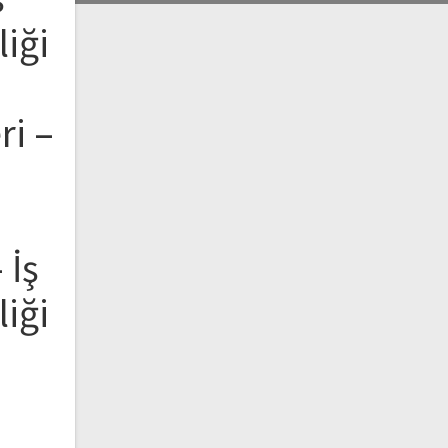
liği
ri –
 İş
liği