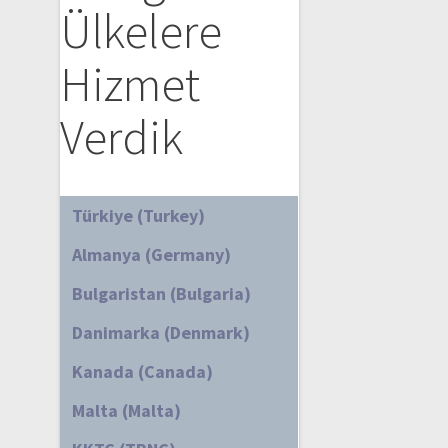
Ülkelere
Hizmet
Verdik
Türkiye (Turkey)
Almanya (Germany)
Bulgaristan (Bulgaria)
Danimarka (Denmark)
Kanada (Canada)
Malta (Malta)