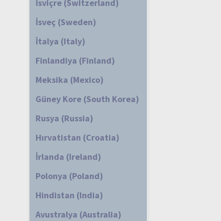
İsviçre (Switzerland)
İsveç (Sweden)
İtalya (Italy)
Finlandiya (Finland)
Meksika (Mexico)
Güney Kore (South Korea)
Rusya (Russia)
Hırvatistan (Croatia)
İrlanda (Ireland)
Polonya (Poland)
Hindistan (India)
Avustralya (Australia)