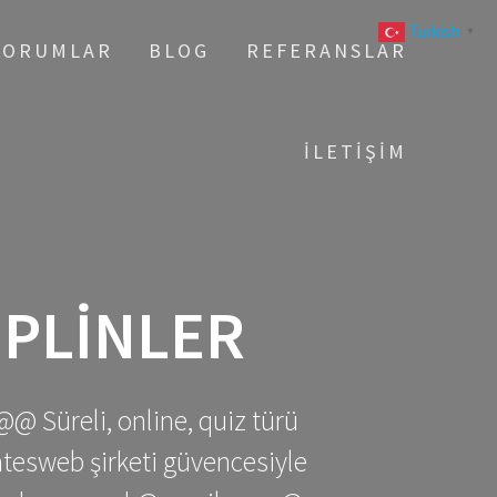
Turkish
▼
YORUMLAR
BLOG
REFERANSLAR
İLETIŞIM
IPLINLER
@@ Süreli, online, quiz türü
gatesweb şirketi güvencesiyle