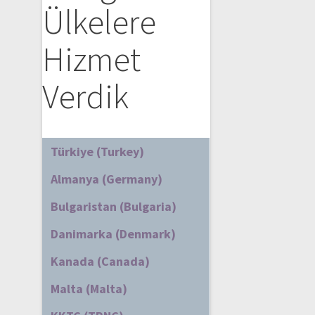
Ülkelere
Hizmet
Verdik
Türkiye (Turkey)
Almanya (Germany)
Bulgaristan (Bulgaria)
Danimarka (Denmark)
Kanada (Canada)
Malta (Malta)