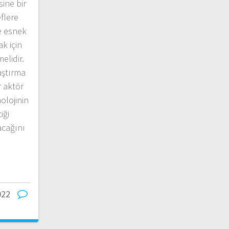
sine bir
flere
e esnek
k için
elidir.
aştırma
r aktör
olojinin
iği
acağını
022