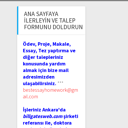
ANA SAYFAYA
İLERLEYIN VE TALEP
FORMUNU DOLDURUN
Ödev, Proje, Makale,
Essay, Tez yaptırma ve
diğer talepleriniz
konusunda yardım
almak için bize mail
adresimizden
ulaşabilirsiniz.
***
bestessayhomework@gm
ail.com
İşleriniz Ankara'da
billgatesweb.com
şirketi
referansı ile, doktora