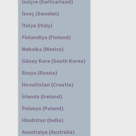
İsviçre (Switzerland)
İsveç (Sweden)
İtalya (Italy)
Finlandiya (Finland)
Meksika (Mexico)
Güney Kore (South Korea)
Rusya (Russia)
Hırvatistan (Croatia)
İrlanda (Ireland)
Polonya (Poland)
Hindistan (India)
Avustralya (Australia)