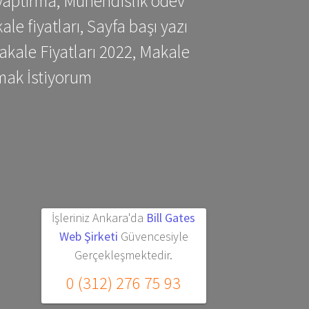
yaptırma, Mühendislik ödev
 fiyatları, Sayfa başı yazı
kale Fiyatları 2022, Makale
mak İstiyorum
İşleriniz Ankara'da
Bill Gates
Web Şirketi
Güvencesiyle
Gerçekleşmektedir.
0 (312) 276 75 93