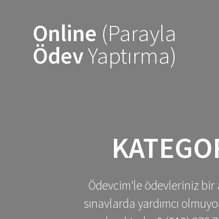
Skip
to
Online
(Parayla
content
Ödev
Yaptırma)
KATEGO
Ödevcim'le ödevleriniz bir 
sınavlarda yardımcı olmuyoru