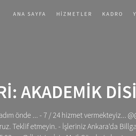
ANA SAYFA
HIZMETLER
KADRO
RI:
AKADEMIK DIS
adım önde ... - 7 / 24 hizmet vermekteyiz... @
z. Teklif etmeyin. - İşleriniz Ankara'da Bill