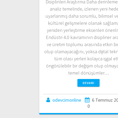
Disiplinleri Araştırma Daha derinleme
analiz temelinde, izlenen yeni hede
uyarlanmış daha sorumlu, bilimsel v
kültürel gelişmelere olanak sağlama
yeniden yerleştirme eksenleri önerilm
Endüstri 4.0 kavramının disipliner ar
ve üretim toplumu arasında etkin bi
olup olamayacağını, yoksa dijital tekn
tüm olası yerleri kolayca işgal ett
öngörülebilir bir değişim olup olmay
temel dönüşümler…
DEVAMI
odevcimonline
6 Temmuz 2
0