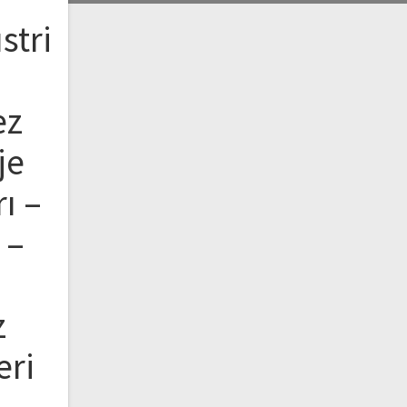
stri
ez
je
ı –
 –
z
eri