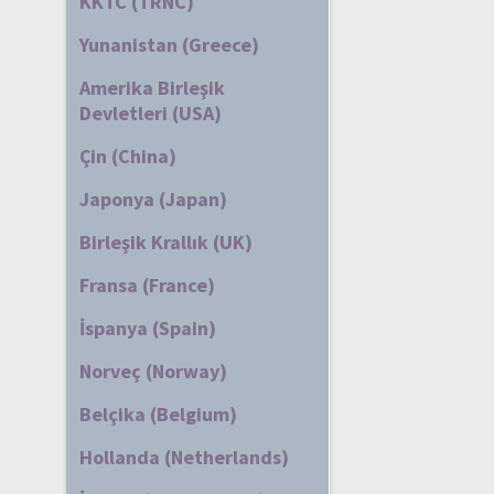
KKTC (TRNC)
Yunanistan (Greece)
Amerika Birleşik
Devletleri (USA)
Çin (China)
Japonya (Japan)
Birleşik Krallık (UK)
Fransa (France)
İspanya (Spain)
Norveç (Norway)
Belçika (Belgium)
Hollanda (Netherlands)