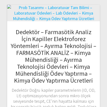
Dedektör – Farmasötik Analiz
İçin Kapiller Elektroforez
Yöntemleri – Ayırma Teknolojisi –
FARMASÖTİK ANALİZ – Kimya
Mühendisliği – Ayırma
Teknolojisi Ödevleri – Kimya
Mühendisliği Ödev Yaptırma –
Kimya Ödev Yaptırma Ücretleri
Dedektör Doğru kapiler parametrelerin (ID, OD,
Lt) optimizasyonundan sonra mikro ölçek
seviyesinde tespit, CE’nin hayatta kalması için
bir sonraki büyük zorluk haline geldi. Zorluklara