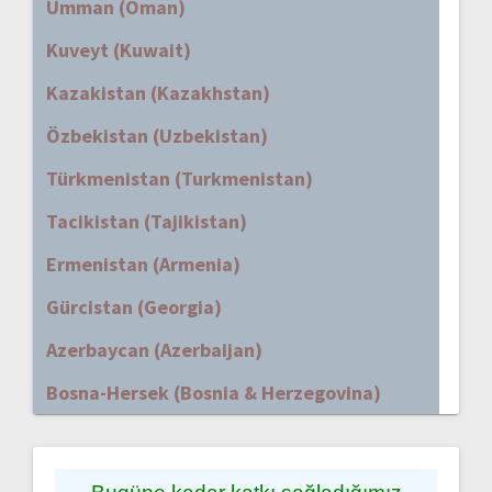
Umman (Oman)
Kuveyt (Kuwait)
Kazakistan (Kazakhstan)
Özbekistan (Uzbekistan)
Türkmenistan (Turkmenistan)
Tacikistan (Tajikistan)
Ermenistan (Armenia)
Gürcistan (Georgia)
Azerbaycan (Azerbaijan)
Bosna-Hersek (Bosnia & Herzegovina)