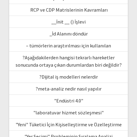
RCP ve CDP Matrislerinin Kavramları
__İnit __ () İşlevi
_İd Alanını döndür
– tümörlerin araştırılması için kullanılan
?Aşağıdakilerden hangisi tekrarlı hareketler
sonucunda ortaya çıkan durumlardan biri değildir?
?Dijital iş modelleri nelerdir
?meta-analiz nedir nasıl yapılır
"Endüstri 4.0"
"laboratuvar hizmet sözleşmesi"
"Yeni" Tüketici İçin Kişiselleştirme ve Özelleştirme
"Yer Seçimi" Probleminin Sıralama Analizi