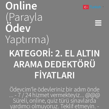
Online
Skip
Turkish
to
▼
(Parayla
content
Ödev
Yaptırma)
KATEGORI:
2. EL ALTIN
ARAMA DEDEKTÖRÜ
FIYATLARI
Ödevcim'le ödevleriniz bir adım önde
... - 7 / 24 hizmet vermekteyiz... @@@
Süreli, online, quiz türü sınavlarda
yardımcı olmuyoruz. Teklif etmeyin. -