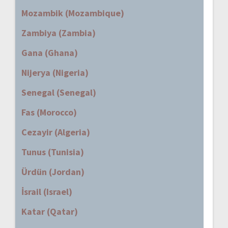
Mozambik (Mozambique)
Zambiya (Zambia)
Gana (Ghana)
Nijerya (Nigeria)
Senegal (Senegal)
Fas (Morocco)
Cezayir (Algeria)
Tunus (Tunisia)
Ürdün (Jordan)
İsrail (Israel)
Katar (Qatar)