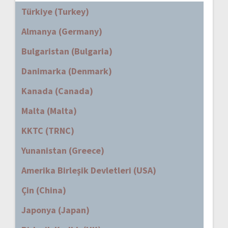
Türkiye (Turkey)
Almanya (Germany)
Bulgaristan (Bulgaria)
Danimarka (Denmark)
Kanada (Canada)
Malta (Malta)
KKTC (TRNC)
Yunanistan (Greece)
Amerika Birleşik Devletleri (USA)
Çin (China)
Japonya (Japan)