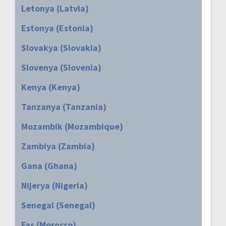
Letonya (Latvia)
Estonya (Estonia)
Slovakya (Slovakia)
Slovenya (Slovenia)
Kenya (Kenya)
Tanzanya (Tanzania)
Mozambik (Mozambique)
Zambiya (Zambia)
Gana (Ghana)
Nijerya (Nigeria)
Senegal (Senegal)
Fas (Morocco)