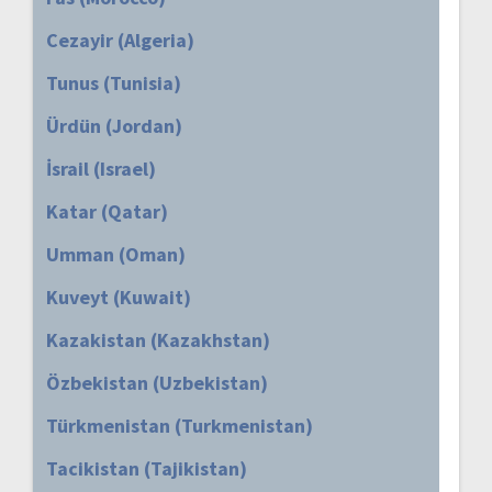
Cezayir (Algeria)
Tunus (Tunisia)
Ürdün (Jordan)
İsrail (Israel)
Katar (Qatar)
Umman (Oman)
Kuveyt (Kuwait)
Kazakistan (Kazakhstan)
Özbekistan (Uzbekistan)
Türkmenistan (Turkmenistan)
Tacikistan (Tajikistan)