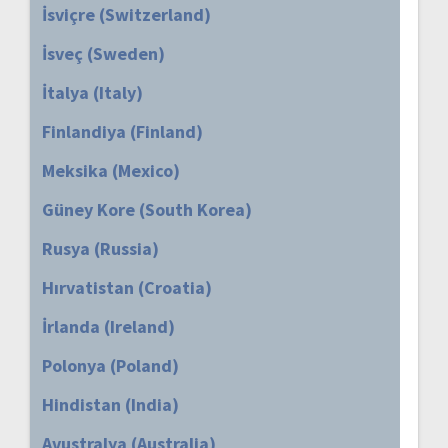
İsviçre (Switzerland)
İsveç (Sweden)
İtalya (Italy)
Finlandiya (Finland)
Meksika (Mexico)
Güney Kore (South Korea)
Rusya (Russia)
Hırvatistan (Croatia)
İrlanda (Ireland)
Polonya (Poland)
Hindistan (India)
Avustralya (Australia)