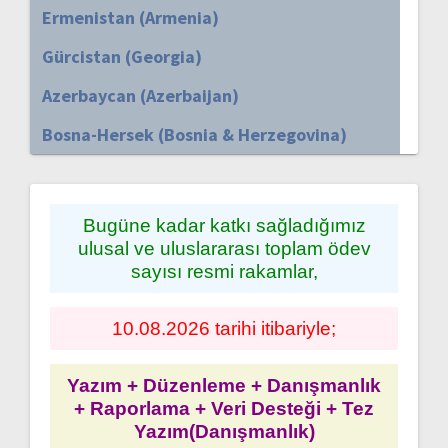
Ermenistan (Armenia)
Gürcistan (Georgia)
Azerbaycan (Azerbaijan)
Bosna-Hersek (Bosnia & Herzegovina)
Bugüne kadar katkı sağladığımız
ulusal ve uluslararası toplam ödev
sayısı resmi rakamlar,
10.08.2026 tarihi itibariyle;
Yazım + Düzenleme + Danışmanlık
+ Raporlama + Veri Desteği + Tez
Yazım(Danışmanlık)