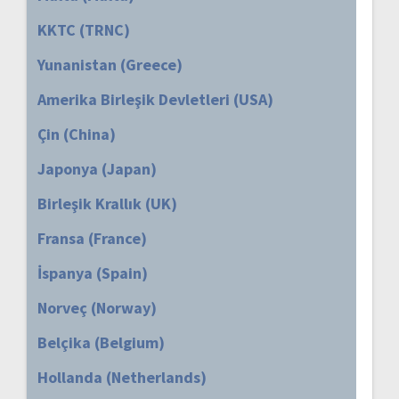
KKTC (TRNC)
Yunanistan (Greece)
Amerika Birleşik Devletleri (USA)
Çin (China)
Japonya (Japan)
Birleşik Krallık (UK)
Fransa (France)
İspanya (Spain)
Norveç (Norway)
Belçika (Belgium)
Hollanda (Netherlands)