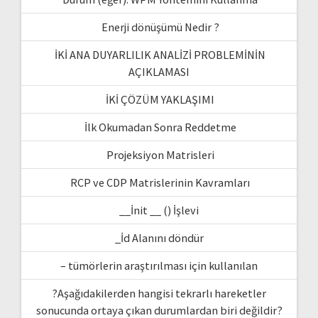
Enerji dönüşümü Nedir ?
İKİ ANA DUYARLILIK ANALİZİ PROBLEMİNİN
AÇIKLAMASI
İKİ ÇÖZÜM YAKLAŞIMI
İlk Okumadan Sonra Reddetme
Projeksiyon Matrisleri
RCP ve CDP Matrislerinin Kavramları
__İnit __ () İşlevi
_İd Alanını döndür
– tümörlerin araştırılması için kullanılan
?Aşağıdakilerden hangisi tekrarlı hareketler
sonucunda ortaya çıkan durumlardan biri değildir?