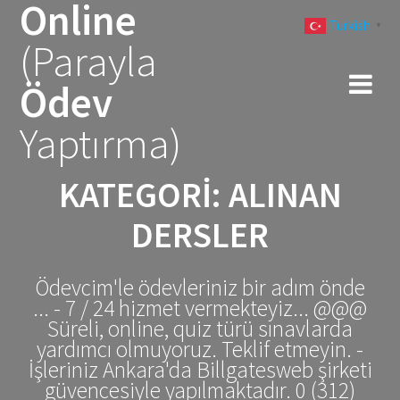
Online
Skip
Turkish
to
▼
(Parayla
content
Ödev
Yaptırma)
KATEGORI:
ALINAN
DERSLER
Ödevcim'le ödevleriniz bir adım önde
... - 7 / 24 hizmet vermekteyiz... @@@
Süreli, online, quiz türü sınavlarda
yardımcı olmuyoruz. Teklif etmeyin. -
İşleriniz Ankara'da Billgatesweb şirketi
güvencesiyle yapılmaktadır. 0 (312)