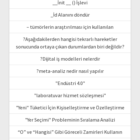
__İnit __ () İşlevi
_İd Alanını döndür
– tümörlerin araştırılması için kullanılan
?Aşağıdakilerden hangisi tekrarlı hareketler
sonucunda ortaya çıkan durumlardan biri değildir?
?Dijital iş modelleri nelerdir
?meta-analiz nedir nasıl yapılır
"Endüstri 4.0"
"laboratuvar hizmet sözleşmesi"
"Yeni" Tüketici İçin Kişiselleştirme ve Özelleştirme
"Yer Seçimi" Probleminin Sıralama Analizi
“O” ve “Hangisi” Gibi Göreceli Zamirleri Kullanın