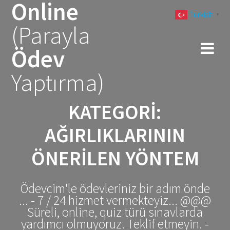
Online
Skip
Turkish
to
▼
(Parayla
content
Ödev
Yaptırma)
KATEGORI:
AĞIRLIKLARININ
ÖNERILEN YÖNTEM
Ödevcim'le ödevleriniz bir adım önde
... - 7 / 24 hizmet vermekteyiz... @@@
Süreli, online, quiz türü sınavlarda
yardımcı olmuyoruz. Teklif etmeyin. -