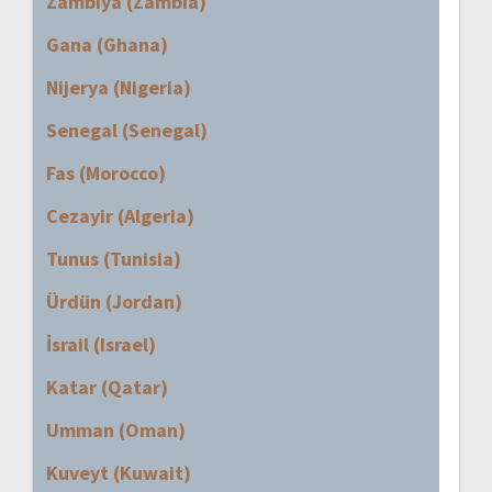
Zambiya (Zambia)
Gana (Ghana)
Nijerya (Nigeria)
Senegal (Senegal)
Fas (Morocco)
Cezayir (Algeria)
Tunus (Tunisia)
Ürdün (Jordan)
İsrail (Israel)
Katar (Qatar)
Umman (Oman)
Kuveyt (Kuwait)