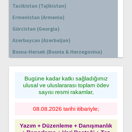
Tacikistan (Tajikistan)
Ermenistan (Armenia)
Gürcistan (Georgia)
Azerbaycan (Azerbaijan)
Bosna-Hersek (Bosnia & Herzegovina)
Bugüne kadar katkı sağladığımız
ulusal ve uluslararası toplam ödev
sayısı resmi rakamlar,
08.08.2026 tarihi itibariyle;
Yazım + Düzenleme + Danışmanlık