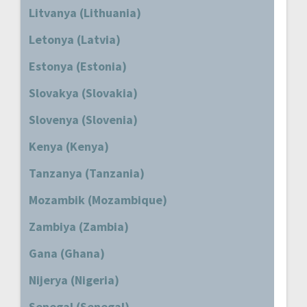
Litvanya (Lithuania)
Letonya (Latvia)
Estonya (Estonia)
Slovakya (Slovakia)
Slovenya (Slovenia)
Kenya (Kenya)
Tanzanya (Tanzania)
Mozambik (Mozambique)
Zambiya (Zambia)
Gana (Ghana)
Nijerya (Nigeria)
Senegal (Senegal)