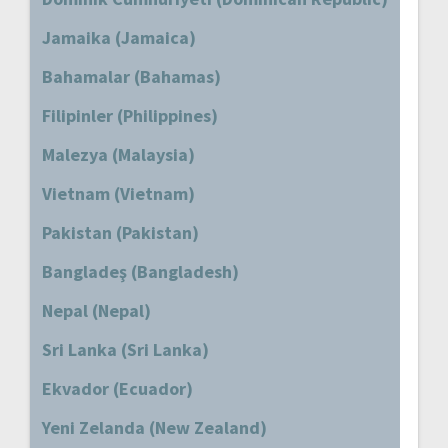
Jamaika (Jamaica)
Bahamalar (Bahamas)
Filipinler (Philippines)
Malezya (Malaysia)
Vietnam (Vietnam)
Pakistan (Pakistan)
Bangladeş (Bangladesh)
Nepal (Nepal)
Sri Lanka (Sri Lanka)
Ekvador (Ecuador)
Yeni Zelanda (New Zealand)