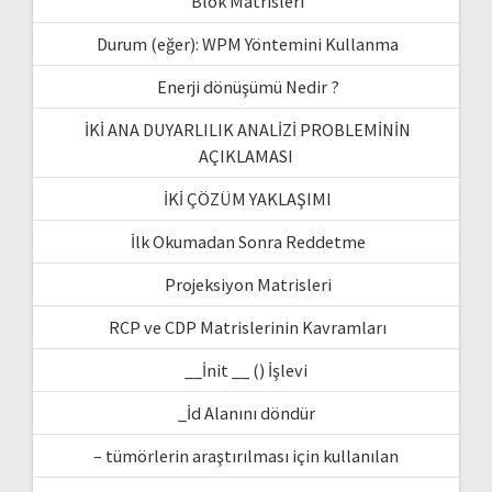
Blok Matrisleri
Durum (eğer): WPM Yöntemini Kullanma
Enerji dönüşümü Nedir ?
İKİ ANA DUYARLILIK ANALİZİ PROBLEMİNİN
AÇIKLAMASI
İKİ ÇÖZÜM YAKLAŞIMI
İlk Okumadan Sonra Reddetme
Projeksiyon Matrisleri
RCP ve CDP Matrislerinin Kavramları
__İnit __ () İşlevi
_İd Alanını döndür
– tümörlerin araştırılması için kullanılan