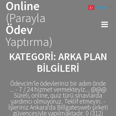
Online
Skip
Turkish
to
▼
(Parayla
content
Ödev
Yaptırma)
KATEGORI:
ARKA PLAN
BİLGİLERİ
Ödevcim'le ödevleriniz bir adım önde
... - 7 / 24 hizmet vermekteyiz... @@@
Süreli, online, quiz türü sınavlarda
yardımcı olmuyoruz. Teklif etmeyin. -
İşleriniz Ankara'da Billgatesweb şirketi
güvencesiyle yapılmaktadır. 0 (312)