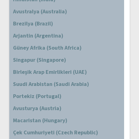
Avustralya (Australia)
Brezilya (Brazil)
Arjantin (Argentina)
Güney Afrika (South Africa)
Singapur (Singapore)
Birleşik Arap Emirlikleri (UAE)
Suudi Arabistan (Saudi Arabia)
Portekiz (Portugal)
Avusturya (Austria)
Macaristan (Hungary)
Çek Cumhuriyeti (Czech Republic)