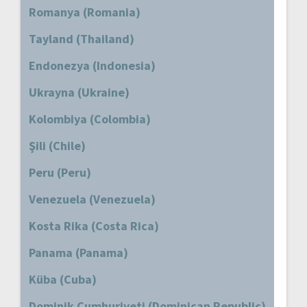
Romanya (Romania)
Tayland (Thailand)
Endonezya (Indonesia)
Ukrayna (Ukraine)
Kolombiya (Colombia)
Şili (Chile)
Peru (Peru)
Venezuela (Venezuela)
Kosta Rika (Costa Rica)
Panama (Panama)
Küba (Cuba)
Dominik Cumhuriyeti (Dominican Republic)