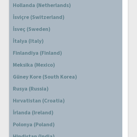
Hollanda (Netherlands)
İsviçre (Switzerland)
İsveç (Sweden)
İtalya (Italy)
Finlandiya (Finland)
Meksika (Mexico)
Güney Kore (South Korea)
Rusya (Russia)
Hırvatistan (Croatia)
İrlanda (Ireland)
Polonya (Poland)
Hindistan (India)