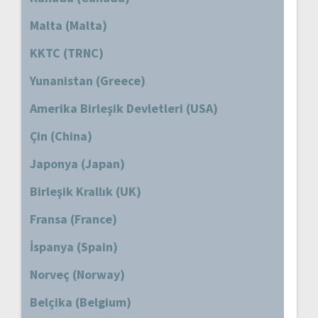
Malta (Malta)
KKTC (TRNC)
Yunanistan (Greece)
Amerika Birleşik Devletleri (USA)
Çin (China)
Japonya (Japan)
Birleşik Krallık (UK)
Fransa (France)
İspanya (Spain)
Norveç (Norway)
Belçika (Belgium)