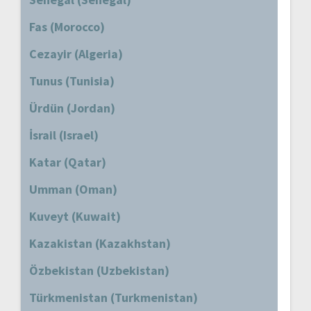
Fas (Morocco)
Cezayir (Algeria)
Tunus (Tunisia)
Ürdün (Jordan)
İsrail (Israel)
Katar (Qatar)
Umman (Oman)
Kuveyt (Kuwait)
Kazakistan (Kazakhstan)
Özbekistan (Uzbekistan)
Türkmenistan (Turkmenistan)