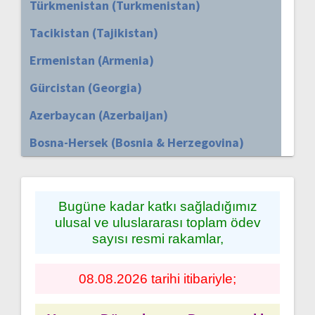
Türkmenistan (Turkmenistan)
Tacikistan (Tajikistan)
Ermenistan (Armenia)
Gürcistan (Georgia)
Azerbaycan (Azerbaijan)
Bosna-Hersek (Bosnia & Herzegovina)
Bugüne kadar katkı sağladığımız
ulusal ve uluslararası toplam ödev
sayısı resmi rakamlar,
08.08.2026 tarihi itibariyle;