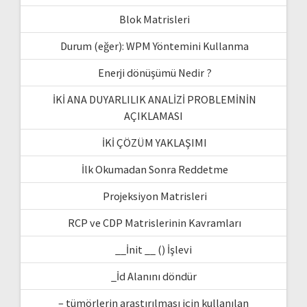
Blok Matrisleri
Durum (eğer): WPM Yöntemini Kullanma
Enerji dönüşümü Nedir ?
İKİ ANA DUYARLILIK ANALİZİ PROBLEMİNİN
AÇIKLAMASI
İKİ ÇÖZÜM YAKLAŞIMI
İlk Okumadan Sonra Reddetme
Projeksiyon Matrisleri
RCP ve CDP Matrislerinin Kavramları
__İnit __ () İşlevi
_İd Alanını döndür
– tümörlerin araştırılması için kullanılan