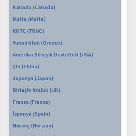
Kanada (Canada)
Malta (Malta)
KKTC (TRNC)
Yunanistan (Greece)
Amerika Birleşik Devletleri (USA)
Çin (China)
Japonya (Japan)
Birleşik Krallık (UK)
Fransa (France)
İspanya (Spain)
Norveç (Norway)