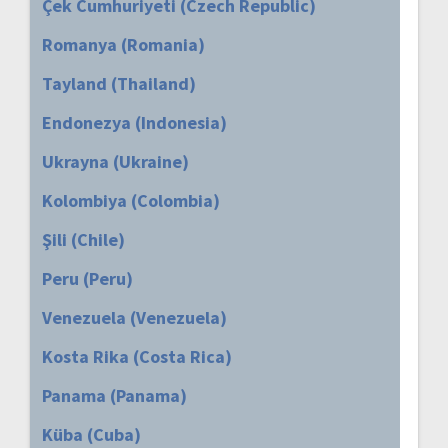
Çek Cumhuriyeti (Czech Republic)
Romanya (Romania)
Tayland (Thailand)
Endonezya (Indonesia)
Ukrayna (Ukraine)
Kolombiya (Colombia)
Şili (Chile)
Peru (Peru)
Venezuela (Venezuela)
Kosta Rika (Costa Rica)
Panama (Panama)
Küba (Cuba)