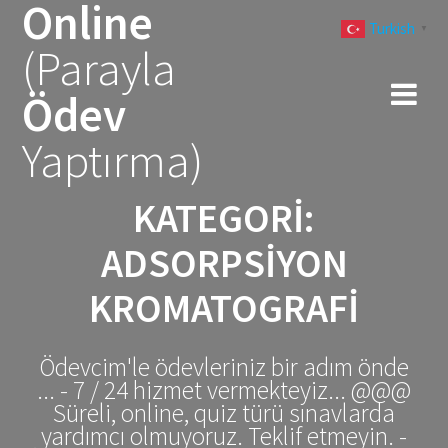
Online
Skip
Turkish
to
▼
(Parayla
content
Ödev
Yaptırma)
KATEGORI:
ADSORPSIYON
KROMATOGRAFI
Ödevcim'le ödevleriniz bir adım önde
... - 7 / 24 hizmet vermekteyiz... @@@
Süreli, online, quiz türü sınavlarda
yardımcı olmuyoruz. Teklif etmeyin. -