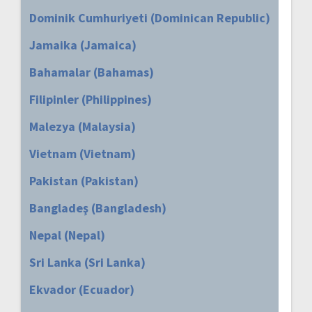
Dominik Cumhuriyeti (Dominican Republic)
Jamaika (Jamaica)
Bahamalar (Bahamas)
Filipinler (Philippines)
Malezya (Malaysia)
Vietnam (Vietnam)
Pakistan (Pakistan)
Bangladeş (Bangladesh)
Nepal (Nepal)
Sri Lanka (Sri Lanka)
Ekvador (Ecuador)