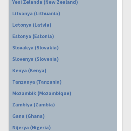
Yeni Zelanda (New Zealand)
Litvanya (Lithuania)
Letonya (Latvia)
Estonya (Estonia)
Slovakya (Slovakia)
Slovenya (Slovenia)
Kenya (Kenya)
Tanzanya (Tanzania)
Mozambik (Mozambique)
Zambiya (Zambia)
Gana (Ghana)
Nijerya (Nigeria)