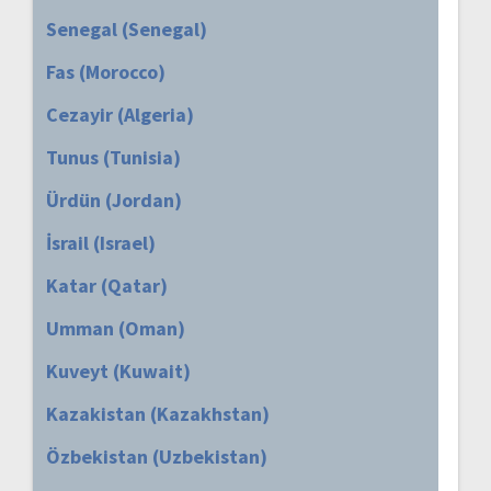
Senegal (Senegal)
Fas (Morocco)
Cezayir (Algeria)
Tunus (Tunisia)
Ürdün (Jordan)
İsrail (Israel)
Katar (Qatar)
Umman (Oman)
Kuveyt (Kuwait)
Kazakistan (Kazakhstan)
Özbekistan (Uzbekistan)