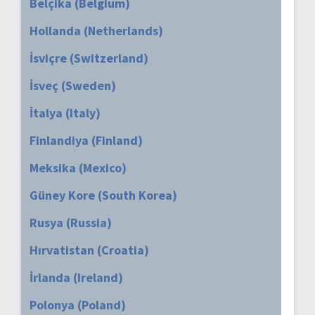
Belçika (Belgium)
Hollanda (Netherlands)
İsviçre (Switzerland)
İsveç (Sweden)
İtalya (Italy)
Finlandiya (Finland)
Meksika (Mexico)
Güney Kore (South Korea)
Rusya (Russia)
Hırvatistan (Croatia)
İrlanda (Ireland)
Polonya (Poland)