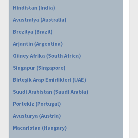
Hindistan (India)
Avustralya (Australia)
Brezilya (Brazil)
Arjantin (Argentina)
Güney Afrika (South Africa)
Singapur (Singapore)
Birleşik Arap Emirlikleri (UAE)
Suudi Arabistan (Saudi Arabia)
Portekiz (Portugal)
Avusturya (Austria)
Macaristan (Hungary)