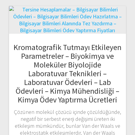
Kromatografik Tutmayı Etkileyen
Parametreler – Biyokimya ve
Moleküler Biyolojide
Laboratuvar Teknikleri –
Laboratuvar Ödevleri – Lab
Ödevleri – Kimya Mühendisliği –
Kimya Ödev Yaptırma Ücretleri
Çözünen molekül çözücü içinde çözüldüğünde,
negatif bir serbest enerji değişimi üreten iki
etkileşim mümkündür, bunlar Van der Waals ve
elektrostatik etkileşimlerdir. Van der Waals