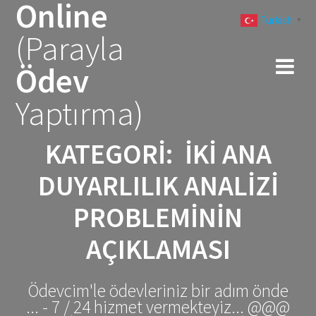
Online
Skip
Turkish
to
▼
(Parayla
content
Ödev
Yaptırma)
KATEGORI:
İKİ ANA
DUYARLILIK ANALİZİ
PROBLEMİNİN
AÇIKLAMASI
Ödevcim'le ödevleriniz bir adım önde
... - 7 / 24 hizmet vermekteyiz... @@@