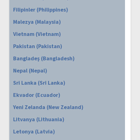
Filipinler (Philippines)
Malezya (Malaysia)
Vietnam (Vietnam)
Pakistan (Pakistan)
Bangladeş (Bangladesh)
Nepal (Nepal)
Sri Lanka (Sri Lanka)
Ekvador (Ecuador)
Yeni Zelanda (New Zealand)
Litvanya (Lithuania)
Letonya (Latvia)