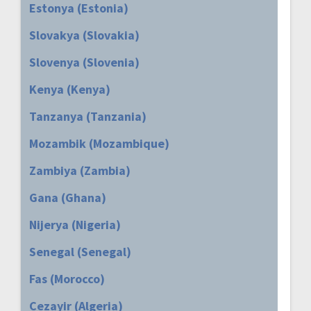
Estonya (Estonia)
Slovakya (Slovakia)
Slovenya (Slovenia)
Kenya (Kenya)
Tanzanya (Tanzania)
Mozambik (Mozambique)
Zambiya (Zambia)
Gana (Ghana)
Nijerya (Nigeria)
Senegal (Senegal)
Fas (Morocco)
Cezayir (Algeria)