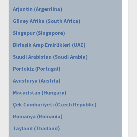
Arjantin (Argentina)
Güney Afrika (South Africa)
Singapur (Singapore)
Birleşik Arap Emirlikleri (UAE)
Suudi Arabistan (Saudi Arabia)
Portekiz (Portugal)
Avusturya (Austria)
Macaristan (Hungary)
Çek Cumhuriyeti (Czech Republic)
Romanya (Romania)
Tayland (Thailand)