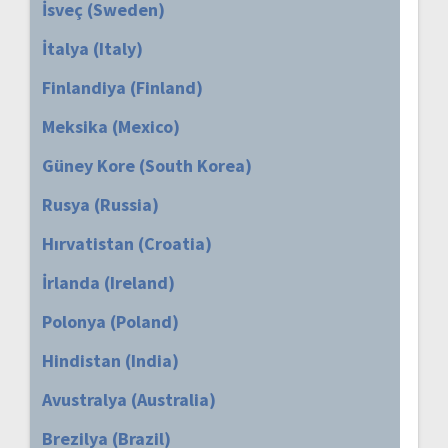
İsveç (Sweden)
İtalya (Italy)
Finlandiya (Finland)
Meksika (Mexico)
Güney Kore (South Korea)
Rusya (Russia)
Hırvatistan (Croatia)
İrlanda (Ireland)
Polonya (Poland)
Hindistan (India)
Avustralya (Australia)
Brezilya (Brazil)