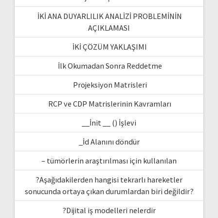
İKİ ANA DUYARLILIK ANALİZİ PROBLEMİNİN
AÇIKLAMASI
İKİ ÇÖZÜM YAKLAŞIMI
İlk Okumadan Sonra Reddetme
Projeksiyon Matrisleri
RCP ve CDP Matrislerinin Kavramları
__İnit __ () İşlevi
_İd Alanını döndür
– tümörlerin araştırılması için kullanılan
?Aşağıdakilerden hangisi tekrarlı hareketler
sonucunda ortaya çıkan durumlardan biri değildir?
?Dijital iş modelleri nelerdir