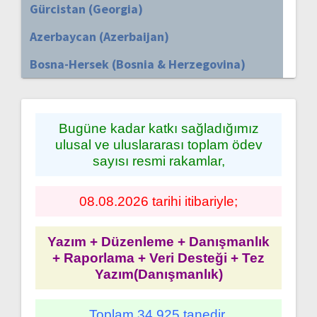
Gürcistan (Georgia)
Azerbaycan (Azerbaijan)
Bosna-Hersek (Bosnia & Herzegovina)
Bugüne kadar katkı sağladığımız
ulusal ve uluslararası toplam ödev
sayısı resmi rakamlar,
08.08.2026 tarihi itibariyle;
Yazım + Düzenleme + Danışmanlık
+ Raporlama + Veri Desteği + Tez
Yazım(Danışmanlık)
Toplam 34.925 tanedir.