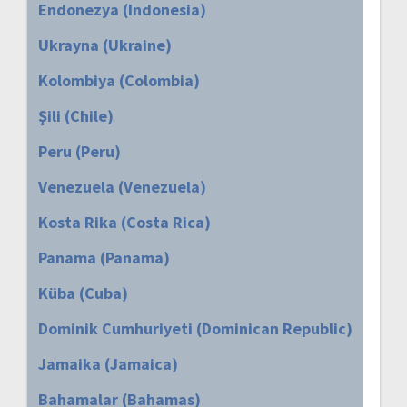
Endonezya (Indonesia)
Ukrayna (Ukraine)
Kolombiya (Colombia)
Şili (Chile)
Peru (Peru)
Venezuela (Venezuela)
Kosta Rika (Costa Rica)
Panama (Panama)
Küba (Cuba)
Dominik Cumhuriyeti (Dominican Republic)
Jamaika (Jamaica)
Bahamalar (Bahamas)