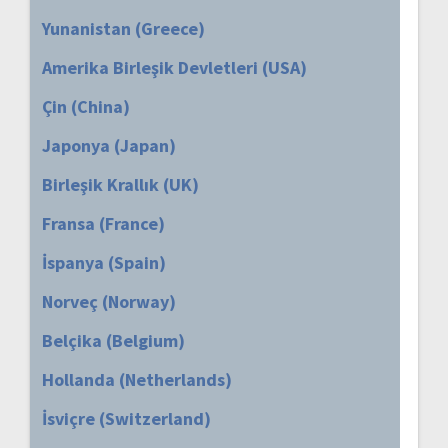
Yunanistan (Greece)
Amerika Birleşik Devletleri (USA)
Çin (China)
Japonya (Japan)
Birleşik Krallık (UK)
Fransa (France)
İspanya (Spain)
Norveç (Norway)
Belçika (Belgium)
Hollanda (Netherlands)
İsviçre (Switzerland)