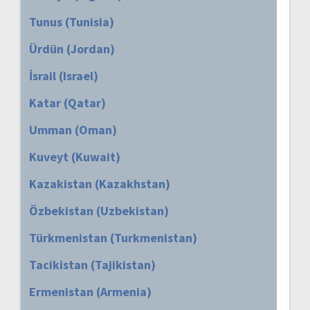
Tunus (Tunisia)
Ürdün (Jordan)
İsrail (Israel)
Katar (Qatar)
Umman (Oman)
Kuveyt (Kuwait)
Kazakistan (Kazakhstan)
Özbekistan (Uzbekistan)
Türkmenistan (Turkmenistan)
Tacikistan (Tajikistan)
Ermenistan (Armenia)