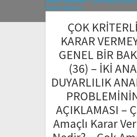
ÇOK KRİTERL
KARAR VERME
GENEL BİR BAK
(36) – İKİ ANA
DUYARLILIK ANA
PROBLEMİNİ
AÇIKLAMASI – 
Amaçlı Karar Ve