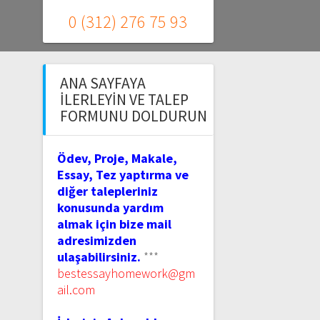
0 (312) 276 75 93
ANA SAYFAYA
İLERLEYIN VE TALEP
FORMUNU DOLDURUN
Ödev, Proje, Makale,
Essay, Tez yaptırma ve
diğer talepleriniz
konusunda yardım
almak için bize mail
adresimizden
ulaşabilirsiniz.
***
bestessayhomework@gm
ail.com