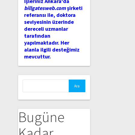
İşleriniz Ankara'da
billgatesweb.com
şirketi
referansı ile, doktora
seviyesinin üzerinde
dereceli uzmanlar
tarafından
yapılmaktadır. Her
alanla ilgili desteğimiz
mevcuttur.
Arama:
Bugüne
Kadar