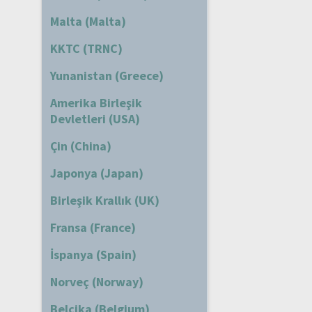
Malta (Malta)
KKTC (TRNC)
Yunanistan (Greece)
Amerika Birleşik
Devletleri (USA)
Çin (China)
Japonya (Japan)
Birleşik Krallık (UK)
Fransa (France)
İspanya (Spain)
Norveç (Norway)
Belçika (Belgium)