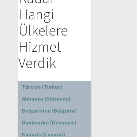
Hangi
Ülkelere
Hizmet
Verdik
Türkiye (Turkey)
Almanya (Germany)
Bulgaristan (Bulgaria)
Danimarka (Denmark)
Kanada (Canada)