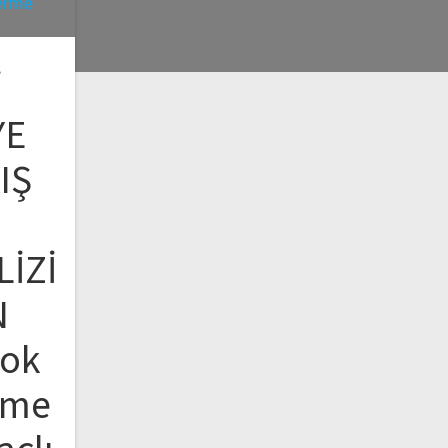
İ
YE
IŞ
LİZİ
N
Çok
rme