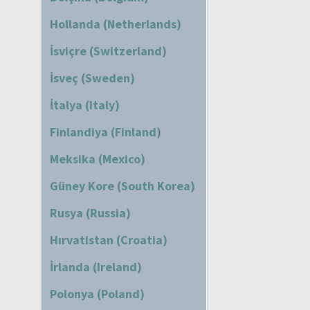
Hollanda (Netherlands)
İsviçre (Switzerland)
İsveç (Sweden)
İtalya (Italy)
Finlandiya (Finland)
Meksika (Mexico)
Güney Kore (South Korea)
Rusya (Russia)
Hırvatistan (Croatia)
İrlanda (Ireland)
Polonya (Poland)