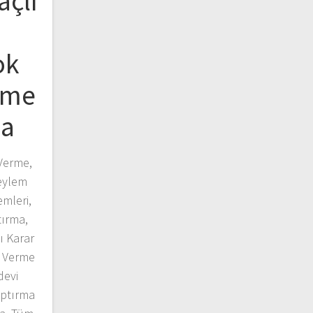
açlı
ok
rme
ma
Verme,
eylem
mleri,
tırma,
ı Karar
 Verme
devi
aptırma