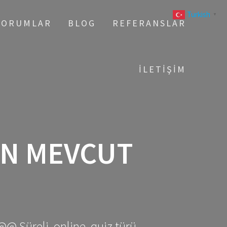
Turkish
▼
YORUMLAR
BLOG
REFERANSLAR
İLETIŞIM
IN MEVCUT
@@ Süreli, online, quiz türü