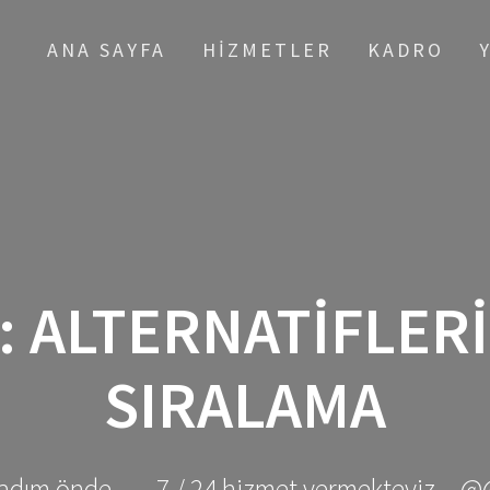
ANA SAYFA
HIZMETLER
KADRO
:
ALTERNATIFLER
SIRALAMA
adım önde ... - 7 / 24 hizmet vermekteyiz... @