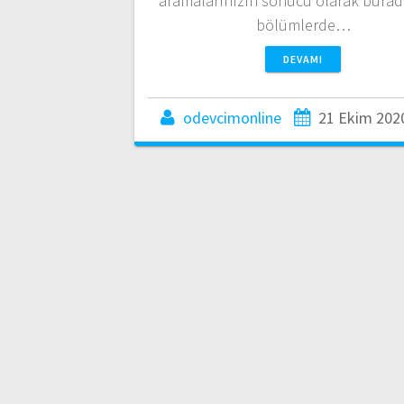
aramalarınızın sonucu olarak burad
bölümlerde…
DEVAMI
odevcimonline
21 Ekim 202