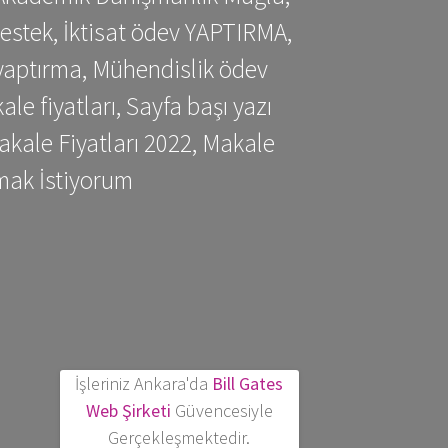
estek, İktisat ödev YAPTIRMA,
yaptırma, Mühendislik ödev
 fiyatları, Sayfa başı yazı
kale Fiyatları 2022, Makale
mak İstiyorum
İşleriniz Ankara'da
Bill Gates
Web Şirketi
Güvencesiyle
Gerçekleşmektedir.