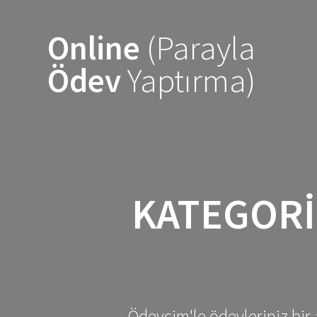
Skip
to
Online
(Parayla
content
Ödev
Yaptırma)
KATEGORI
Ödevcim'le ödevleriniz bir 