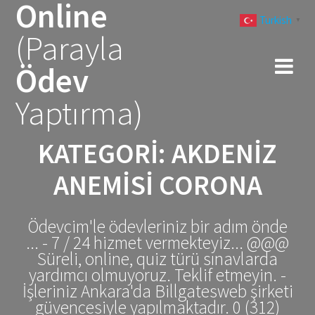
Online
Skip
Turkish
to
▼
(Parayla
content
Ödev
Yaptırma)
KATEGORI:
AKDENIZ
ANEMISI CORONA
Ödevcim'le ödevleriniz bir adım önde
... - 7 / 24 hizmet vermekteyiz... @@@
Süreli, online, quiz türü sınavlarda
yardımcı olmuyoruz. Teklif etmeyin. -
İşleriniz Ankara'da Billgatesweb şirketi
güvencesiyle yapılmaktadır. 0 (312)