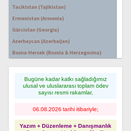
Tacikistan (Tajikistan)
Ermenistan (Armenia)
Gürcistan (Georgia)
Azerbaycan (Azerbaijan)
Bosna-Hersek (Bosnia & Herzegovina)
Bugüne kadar katkı sağladığımız
ulusal ve uluslararası toplam ödev
sayısı resmi rakamlar,
06.08.2026 tarihi itibariyle;
Yazım + Düzenleme + Danışmanlık