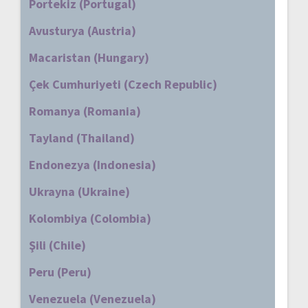
Portekiz (Portugal)
Avusturya (Austria)
Macaristan (Hungary)
Çek Cumhuriyeti (Czech Republic)
Romanya (Romania)
Tayland (Thailand)
Endonezya (Indonesia)
Ukrayna (Ukraine)
Kolombiya (Colombia)
Şili (Chile)
Peru (Peru)
Venezuela (Venezuela)