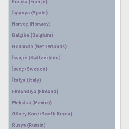
Fransa (France)
İspanya (Spain)
Norveç (Norway)
Belçika (Belgium)
Hollanda (Netherlands)
İsviçre (Switzerland)
İsveç (Sweden)
İtalya (Italy)
Finlandiya (Finland)
Meksika (Mexico)
Güney Kore (South Korea)
Rusya (Russia)