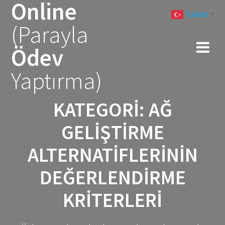
Online
Skip
Turkish
to
▼
(Parayla
content
Ödev
Yaptırma)
KATEGORI:
AĞ
GELIŞTIRME
ALTERNATIFLERININ
DEĞERLENDIRME
KRITERLERI