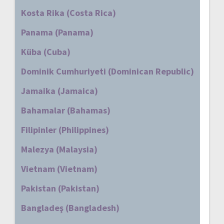
Kosta Rika (Costa Rica)
Panama (Panama)
Küba (Cuba)
Dominik Cumhuriyeti (Dominican Republic)
Jamaika (Jamaica)
Bahamalar (Bahamas)
Filipinler (Philippines)
Malezya (Malaysia)
Vietnam (Vietnam)
Pakistan (Pakistan)
Bangladeş (Bangladesh)