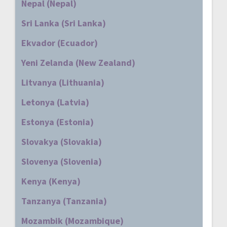
Nepal (Nepal)
Sri Lanka (Sri Lanka)
Ekvador (Ecuador)
Yeni Zelanda (New Zealand)
Litvanya (Lithuania)
Letonya (Latvia)
Estonya (Estonia)
Slovakya (Slovakia)
Slovenya (Slovenia)
Kenya (Kenya)
Tanzanya (Tanzania)
Mozambik (Mozambique)