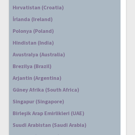
Hırvatistan (Croatia)
İrlanda (Ireland)
Polonya (Poland)
Hindistan (India)
Avustralya (Australia)
Brezilya (Brazil)
Arjantin (Argentina)
Güney Afrika (South Africa)
Singapur (Singapore)
Birleşik Arap Emirlikleri (UAE)
Suudi Arabistan (Saudi Arabia)