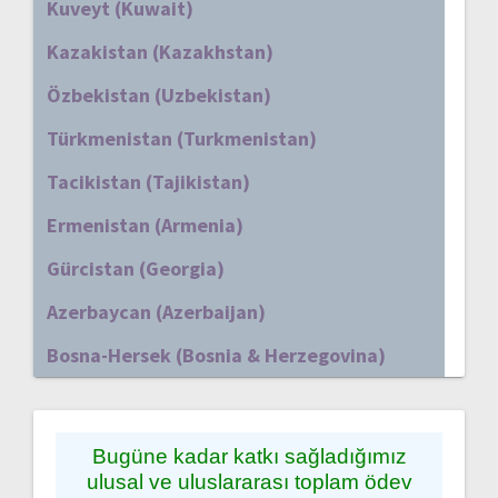
Kuveyt (Kuwait)
Kazakistan (Kazakhstan)
Özbekistan (Uzbekistan)
Türkmenistan (Turkmenistan)
Tacikistan (Tajikistan)
Ermenistan (Armenia)
Gürcistan (Georgia)
Azerbaycan (Azerbaijan)
Bosna-Hersek (Bosnia & Herzegovina)
Bugüne kadar katkı sağladığımız
ulusal ve uluslararası toplam ödev