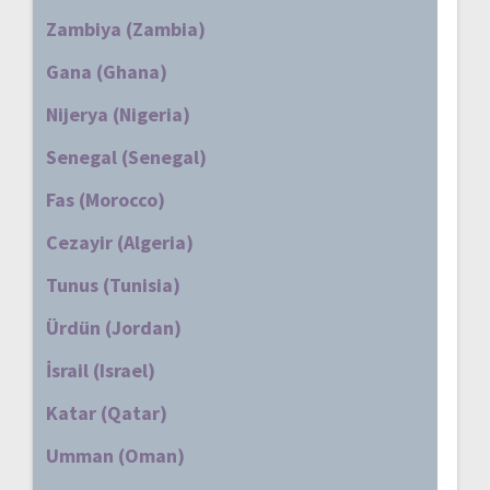
Zambiya (Zambia)
Gana (Ghana)
Nijerya (Nigeria)
Senegal (Senegal)
Fas (Morocco)
Cezayir (Algeria)
Tunus (Tunisia)
Ürdün (Jordan)
İsrail (Israel)
Katar (Qatar)
Umman (Oman)