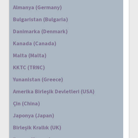
Almanya (Germany)
Bulgaristan (Bulgaria)
Danimarka (Denmark)
Kanada (Canada)
Malta (Malta)
KKTC (TRNC)
Yunanistan (Greece)
Amerika Birleşik Devletleri (USA)
Çin (China)
Japonya (Japan)
Birleşik Krallık (UK)