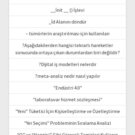
__İnit __ () İşlevi
_İd Alanını döndür
– tümörlerin araştırılması için kullanılan
?Aşağıdakilerden hangisi tekrarlı hareketler
sonucunda ortaya çıkan durumlardan biri değildir?
?Dijital iş modelleri nelerdir
?meta-analiz nedir nasıl yapılır
"Endüstri 4.0"
"laboratuvar hizmet sözleşmesi"
"Yeni" Tüketici İçin Kişiselleştirme ve Özelleştirme
"Yer Seçimi" Probleminin Sıralama Analizi
“O” ve “Hangisi” Gibi Göreceli Zamirleri Kullanın