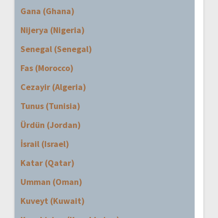
Gana (Ghana)
Nijerya (Nigeria)
Senegal (Senegal)
Fas (Morocco)
Cezayir (Algeria)
Tunus (Tunisia)
Ürdün (Jordan)
İsrail (Israel)
Katar (Qatar)
Umman (Oman)
Kuveyt (Kuwait)