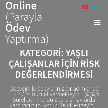
Online
Skip
Turkish
to
▼
(Parayla
content
Ödev
Yaptırma)
KATEGORI:
YAŞLI
ÇALIŞANLAR IÇIN RISK
DEĞERLENDIRMESI
Ödevcim'le ödevleriniz bir adım önde
... - 7 / 24 hizmet vermekteyiz... @@@
Süreli, online, quiz türü sınavlarda
yardımcı olmuyoruz. Teklif etmeyin. -