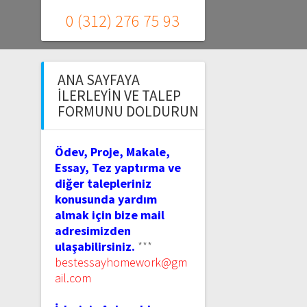
0 (312) 276 75 93
ANA SAYFAYA
İLERLEYIN VE TALEP
FORMUNU DOLDURUN
Ödev, Proje, Makale,
Essay, Tez yaptırma ve
diğer talepleriniz
konusunda yardım
almak için bize mail
adresimizden
ulaşabilirsiniz.
***
bestessayhomework@gm
ail.com