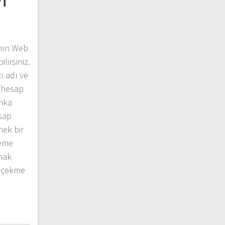
ının Web
lirsiniz.
ı adı ve
a hesap
anka
sap
nek bir
deme
mak
a çekme