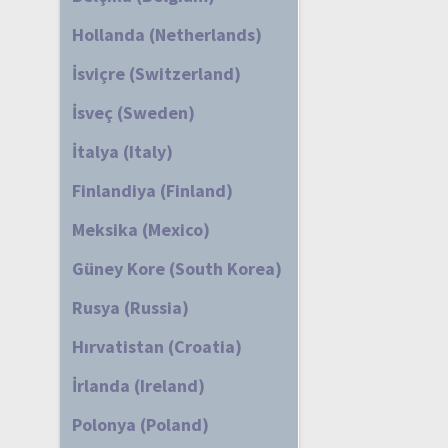
Hollanda (Netherlands)
İsviçre (Switzerland)
İsveç (Sweden)
İtalya (Italy)
Finlandiya (Finland)
Meksika (Mexico)
Güney Kore (South Korea)
Rusya (Russia)
Hırvatistan (Croatia)
İrlanda (Ireland)
Polonya (Poland)