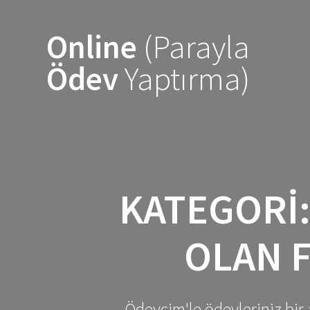
Skip
to
Online
(Parayla
content
Ödev
Yaptırma)
KATEGORI
OLAN 
Ödevcim'le ödevleriniz bir 