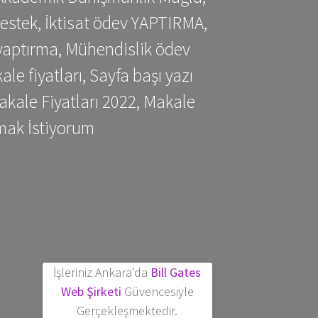
estek, İktisat ödev YAPTIRMA,
yaptırma, Mühendislik ödev
 fiyatları, Sayfa başı yazı
kale Fiyatları 2022, Makale
mak İstiyorum
İşleriniz Ankara'da
Bill Gates
Web Şirketi
Güvencesiyle
Gerçekleşmektedir.