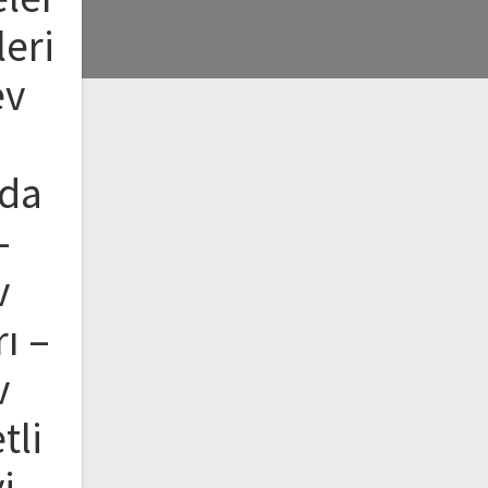
eri
ev
nda
–
v
ı –
v
tli
i