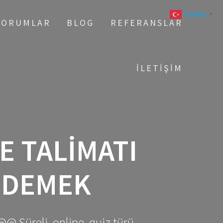
Turkish
▼
YORUMLAR
BLOG
REFERANSLAR
İLETIŞIM
 TALIMATI
ÖDEMEK
@@ Süreli, online, quiz türü