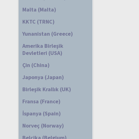
Malta (Malta)
KKTC (TRNC)
Yunanistan (Greece)
Amerika Birleşik
Devletleri (USA)
Çin (China)
Japonya (Japan)
Birleşik Krallık (UK)
Fransa (France)
İspanya (Spain)
Norveç (Norway)
Belçika (Belgium)