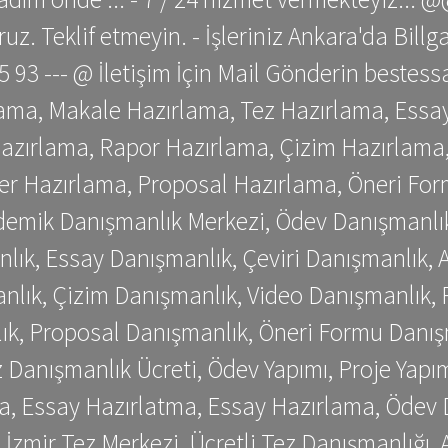
z. Teklif etmeyin. - İşleriniz Ankara'da Bill
 75 93 --- @ İletişim İçin Mail Gönderin be
ama, Makale Hazırlama, Tez Hazırlama, Essay
azırlama, Rapor Hazırlama, Çizim Hazırlama,
er Hazırlama, Proposal Hazırlama, Öneri For
emik Danışmanlık Merkezi, Ödev Danışmanlık
lık, Essay Danışmanlık, Çeviri Danışmanlık,
nlık, Çizim Danışmanlık, Video Danışmanlık, 
k, Proposal Danışmanlık, Öneri Formu Danış
Danışmanlık Ücreti, Ödev Yapımı, Proje Yapımı
a, Essay Hazırlatma, Essay Hazırlama, Ödev 
, İzmir Tez Merkezi, Ücretli Tez Danışmanlığı