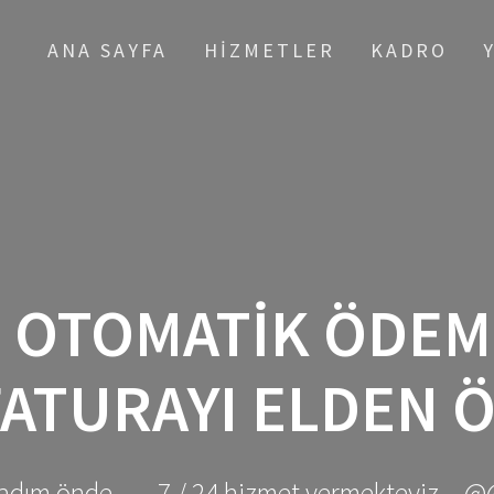
ANA SAYFA
HIZMETLER
KADRO
:
OTOMATIK ÖDEME
FATURAYI ELDEN 
adım önde ... - 7 / 24 hizmet vermekteyiz... @