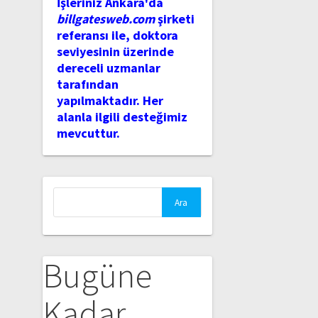
İşleriniz Ankara'da
billgatesweb.com
şirketi
referansı ile, doktora
seviyesinin üzerinde
dereceli uzmanlar
tarafından
yapılmaktadır. Her
alanla ilgili desteğimiz
mevcuttur.
Arama:
Bugüne
Kadar