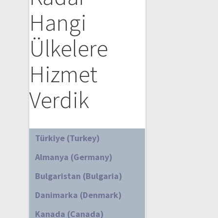
Hangi
Ülkelere
Hizmet
Verdik
Türkiye (Turkey)
Almanya (Germany)
Bulgaristan (Bulgaria)
Danimarka (Denmark)
Kanada (Canada)