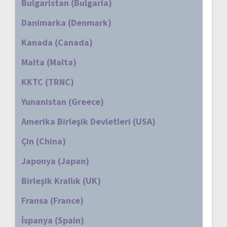
Bulgaristan (Bulgaria)
Danimarka (Denmark)
Kanada (Canada)
Malta (Malta)
KKTC (TRNC)
Yunanistan (Greece)
Amerika Birleşik Devletleri (USA)
Çin (China)
Japonya (Japan)
Birleşik Krallık (UK)
Fransa (France)
İspanya (Spain)