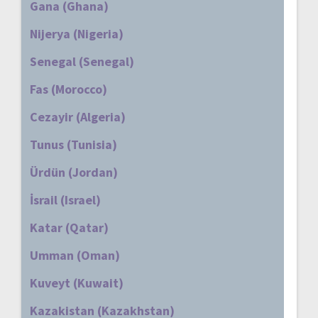
Gana (Ghana)
Nijerya (Nigeria)
Senegal (Senegal)
Fas (Morocco)
Cezayir (Algeria)
Tunus (Tunisia)
Ürdün (Jordan)
İsrail (Israel)
Katar (Qatar)
Umman (Oman)
Kuveyt (Kuwait)
Kazakistan (Kazakhstan)