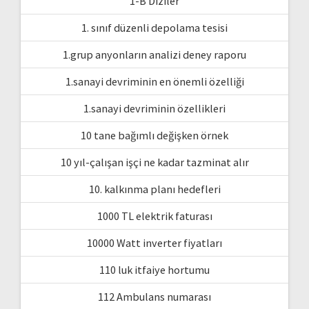
1-B Diziler
1. sınıf düzenli depolama tesisi
1.grup anyonların analizi deney raporu
1.sanayi devriminin en önemli özelliği
1.sanayi devriminin özellikleri
10 tane bağımlı değişken örnek
10 yıl-çalışan işçi ne kadar tazminat alır
10. kalkınma planı hedefleri
1000 TL elektrik faturası
10000 Watt inverter fiyatları
110 luk itfaiye hortumu
112 Ambulans numarası