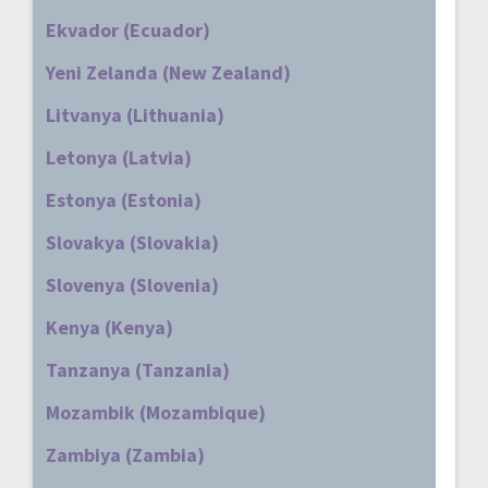
Ekvador (Ecuador)
Yeni Zelanda (New Zealand)
Litvanya (Lithuania)
Letonya (Latvia)
Estonya (Estonia)
Slovakya (Slovakia)
Slovenya (Slovenia)
Kenya (Kenya)
Tanzanya (Tanzania)
Mozambik (Mozambique)
Zambiya (Zambia)