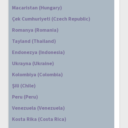
Macaristan (Hungary)
Çek Cumhuriyeti (Czech Republic)
Romanya (Romania)
Tayland (Thailand)
Endonezya (Indonesia)
Ukrayna (Ukraine)
Kolombiya (Colombia)
Şili (Chile)
Peru (Peru)
Venezuela (Venezuela)
Kosta Rika (Costa Rica)