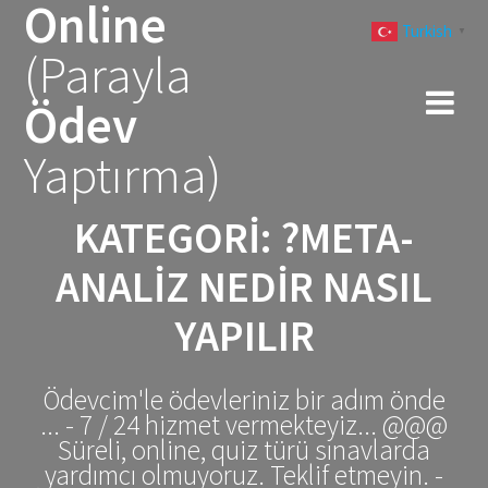
Online
Skip
Turkish
to
▼
(Parayla
content
Ödev
Yaptırma)
KATEGORI:
?META-
ANALIZ NEDIR NASIL
YAPILIR
Ödevcim'le ödevleriniz bir adım önde
... - 7 / 24 hizmet vermekteyiz... @@@
Süreli, online, quiz türü sınavlarda
yardımcı olmuyoruz. Teklif etmeyin. -