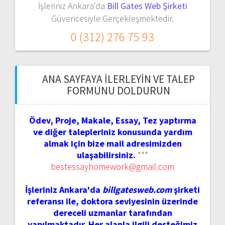
İşleriniz Ankara'da
Bill Gates Web Şirketi
Güvencesiyle Gerçekleşmektedir.
0 (312) 276 75 93
ANA SAYFAYA İLERLEYIN VE TALEP
FORMUNU DOLDURUN
Ödev, Proje, Makale, Essay, Tez yaptırma
ve diğer talepleriniz konusunda yardım
almak için bize mail adresimizden
ulaşabilirsiniz.
***
bestessayhomework@gmail.com
İşleriniz Ankara'da
billgatesweb.com
şirketi
referansı ile, doktora seviyesinin üzerinde
dereceli uzmanlar tarafından
yapılmaktadır. Her alanla ilgili desteğimiz