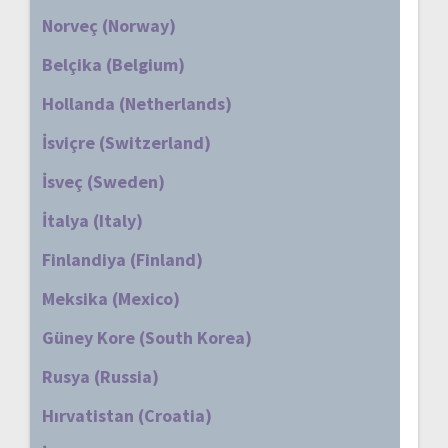
Norveç (Norway)
Belçika (Belgium)
Hollanda (Netherlands)
İsviçre (Switzerland)
İsveç (Sweden)
İtalya (Italy)
Finlandiya (Finland)
Meksika (Mexico)
Güney Kore (South Korea)
Rusya (Russia)
Hırvatistan (Croatia)