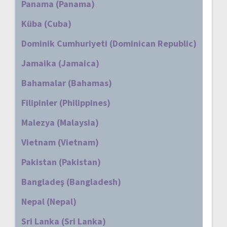
Panama (Panama)
Küba (Cuba)
Dominik Cumhuriyeti (Dominican Republic)
Jamaika (Jamaica)
Bahamalar (Bahamas)
Filipinler (Philippines)
Malezya (Malaysia)
Vietnam (Vietnam)
Pakistan (Pakistan)
Bangladeş (Bangladesh)
Nepal (Nepal)
Sri Lanka (Sri Lanka)