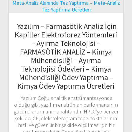
Yazılım – Farmasötik Analiz İçin
Kapiller Elektroforez Yöntemleri
– Ayırma Teknolojisi –
FARMASÖTİK ANALİZ – Kimya
Mühendisliği – Ayırma
Teknolojisi Ödevleri – Kimya
Mühendisliği Ödev Yaptırma –
Kimya Ödev Yaptırma Ücretleri
Yazılım Çoğu analitik enstrümantasyonda
olduğu gibi, yazılım enstrüman performansının
gücünü artırmanın anahtarıdır. HPLC’ye benzer
şekilde, CE, elektroferogram tepe noktalarının
hızlı ve güvenilir bir şekilde ölçülmesi için bir
yazılım gerektirir. Genel özellikler, iyi bir