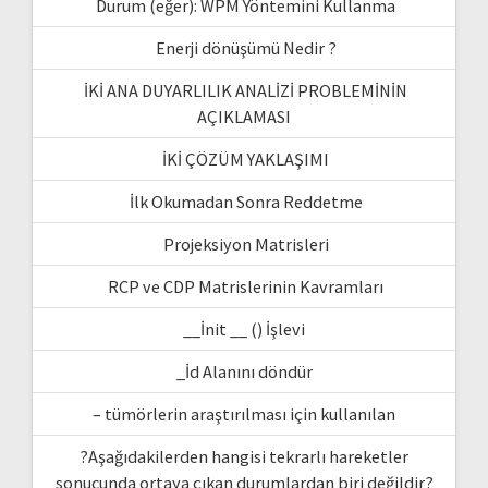
Durum (eğer): WPM Yöntemini Kullanma
Enerji dönüşümü Nedir ?
İKİ ANA DUYARLILIK ANALİZİ PROBLEMİNİN
AÇIKLAMASI
İKİ ÇÖZÜM YAKLAŞIMI
İlk Okumadan Sonra Reddetme
Projeksiyon Matrisleri
RCP ve CDP Matrislerinin Kavramları
__İnit __ () İşlevi
_İd Alanını döndür
– tümörlerin araştırılması için kullanılan
?Aşağıdakilerden hangisi tekrarlı hareketler
sonucunda ortaya çıkan durumlardan biri değildir?