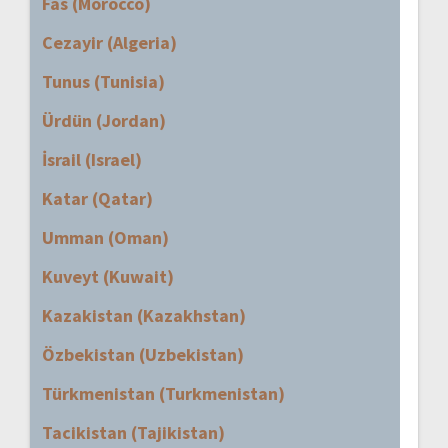
Fas (Morocco)
Cezayir (Algeria)
Tunus (Tunisia)
Ürdün (Jordan)
İsrail (Israel)
Katar (Qatar)
Umman (Oman)
Kuveyt (Kuwait)
Kazakistan (Kazakhstan)
Özbekistan (Uzbekistan)
Türkmenistan (Turkmenistan)
Tacikistan (Tajikistan)