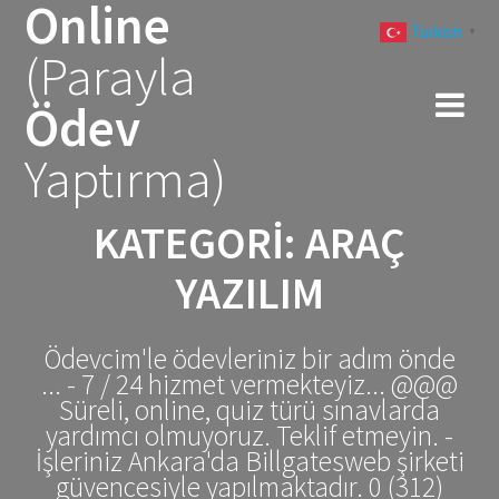
Online
Skip
Turkish
to
▼
(Parayla
content
Ödev
Yaptırma)
KATEGORI:
ARAÇ
YAZILIM
Ödevcim'le ödevleriniz bir adım önde
... - 7 / 24 hizmet vermekteyiz... @@@
Süreli, online, quiz türü sınavlarda
yardımcı olmuyoruz. Teklif etmeyin. -
İşleriniz Ankara'da Billgatesweb şirketi
güvencesiyle yapılmaktadır. 0 (312)