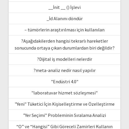
__İnit __ () İşlevi
_İd Alanını döndür
– tümörlerin araştırılması için kullanılan
?Aşağıdakilerden hangisi tekrarlı hareketler
sonucunda ortaya çıkan durumlardan biri değildir?
?Dijital iş modelleri nelerdir
?meta-analiz nedir nasıl yapılır
"Endüstri 4.0"
"laboratuvar hizmet sözleşmesi"
"Yeni" Tüketici İçin Kişiselleştirme ve Özelleştirme
"Yer Seçimi" Probleminin Sıralama Analizi
“O” ve “Hangisi” Gibi Göreceli Zamirleri Kullanın