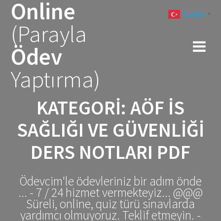
Online
Skip
Turkish
to
▼
(Parayla
content
Ödev
Yaptırma)
KATEGORI:
AÖF IS
SAĞLIĞI VE GÜVENLIĞI
DERS NOTLARI PDF
Ödevcim'le ödevleriniz bir adım önde
... - 7 / 24 hizmet vermekteyiz... @@@
Süreli, online, quiz türü sınavlarda
yardımcı olmuyoruz. Teklif etmeyin. -