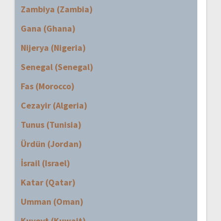
Zambiya (Zambia)
Gana (Ghana)
Nijerya (Nigeria)
Senegal (Senegal)
Fas (Morocco)
Cezayir (Algeria)
Tunus (Tunisia)
Ürdün (Jordan)
İsrail (Israel)
Katar (Qatar)
Umman (Oman)
Kuveyt (Kuwait)