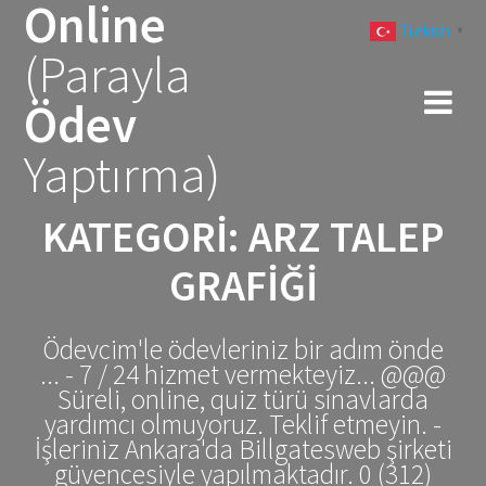
Online
Skip
Turkish
to
▼
(Parayla
content
Ödev
Yaptırma)
KATEGORI:
ARZ TALEP
GRAFIĞI
Ödevcim'le ödevleriniz bir adım önde
... - 7 / 24 hizmet vermekteyiz... @@@
Süreli, online, quiz türü sınavlarda
yardımcı olmuyoruz. Teklif etmeyin. -
İşleriniz Ankara'da Billgatesweb şirketi
güvencesiyle yapılmaktadır. 0 (312)