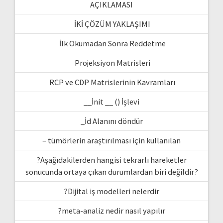
AÇIKLAMASI
İKİ ÇÖZÜM YAKLAŞIMI
İlk Okumadan Sonra Reddetme
Projeksiyon Matrisleri
RCP ve CDP Matrislerinin Kavramları
__İnit __ () İşlevi
_İd Alanını döndür
– tümörlerin araştırılması için kullanılan
?Aşağıdakilerden hangisi tekrarlı hareketler
sonucunda ortaya çıkan durumlardan biri değildir?
?Dijital iş modelleri nelerdir
?meta-analiz nedir nasıl yapılır