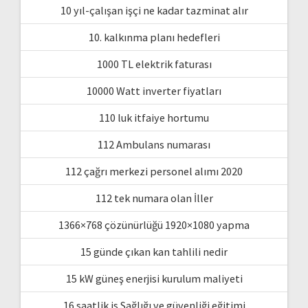
10 yıl-çalışan işçi ne kadar tazminat alır
10. kalkınma planı hedefleri
1000 TL elektrik faturası
10000 Watt inverter fiyatları
110 luk itfaiye hortumu
112 Ambulans numarası
112 çağrı merkezi personel alımı 2020
112 tek numara olan İller
1366×768 çözünürlüğü 1920×1080 yapma
15 günde çıkan kan tahlili nedir
15 kW güneş enerjisi kurulum maliyeti
16 saatlik is Sağlığı ve güvenliği eğitimi