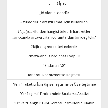
__İnit __ () İşlevi
_İd Alanını döndür
– tümörlerin araştırılması için kullanılan
?Aşağıdakilerden hangisi tekrarlı hareketler
sonucunda ortaya çıkan durumlardan biri değildir?
?Dijital iş modelleri nelerdir
?meta-analiz nedir nasıl yapılır
"Endüstri 4.0"
"laboratuvar hizmet sözleşmesi"
"Yeni" Tüketici İçin Kişiselleştirme ve Özelleştirme
"Yer Seçimi" Probleminin Sıralama Analizi
“O” ve “Hangisi” Gibi Göreceli Zamirleri Kullanın