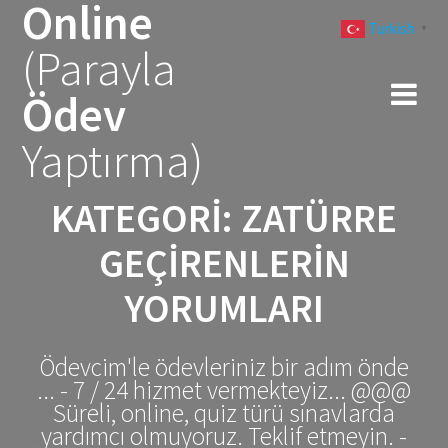
Online
Skip
Turkish
to
▼
(Parayla
content
Ödev
Yaptırma)
KATEGORI:
ZATÜRRE
GEÇIRENLERIN
YORUMLARI
Ödevcim'le ödevleriniz bir adım önde
... - 7 / 24 hizmet vermekteyiz... @@@
Süreli, online, quiz türü sınavlarda
yardımcı olmuyoruz. Teklif etmeyin. -