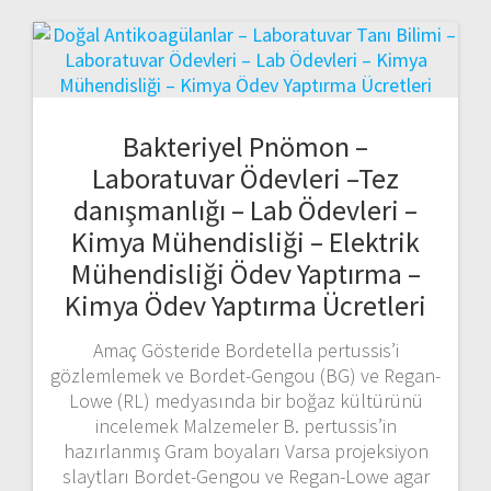
Bakteriyel Pnömon –
Laboratuvar Ödevleri –Tez
danışmanlığı – Lab Ödevleri –
Kimya Mühendisliği – Elektrik
Mühendisliği Ödev Yaptırma –
Kimya Ödev Yaptırma Ücretleri
Amaç Gösteride Bordetella pertussis’i
gözlemlemek ve Bordet-Gengou (BG) ve Regan-
Lowe (RL) medyasında bir boğaz kültürünü
incelemek Malzemeler B. pertussis’in
hazırlanmış Gram boyaları Varsa projeksiyon
slaytları Bordet-Gengou ve Regan-Lowe agar