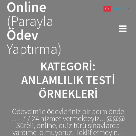
Online
Skip
Turkish
to
▼
(Parayla
content
Ödev
Yaptırma)
KATEGORI:
ANLAMLILIK TESTI
ÖRNEKLERI
Ödevcim'le ödevleriniz bir adım önde
... - 7 / 24 hizmet vermekteyiz... @@@
Süreli, online, quiz türü sınavlarda
yardımcı olmuyoruz. Teklif etmeyin. -