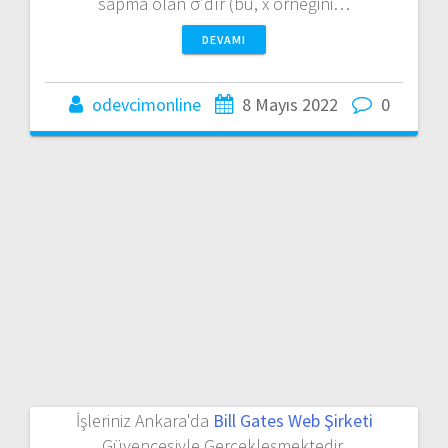
sapma olan σ’dır (bu, x örneğini…
DEVAMI
odevcimonline
8 Mayıs 2022
0
İşleriniz Ankara'da
Bill Gates Web Şirketi
Güvencesiyle Gerçekleşmektedir.