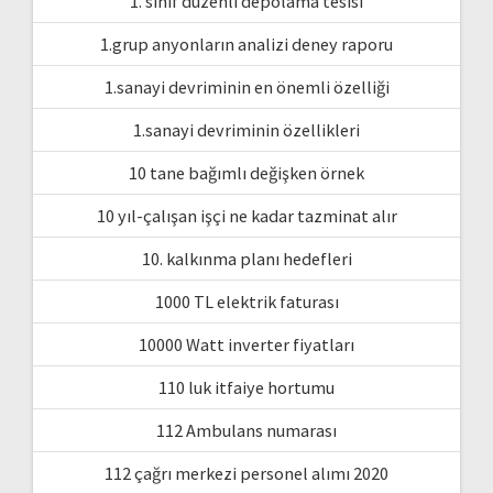
1. sınıf düzenli depolama tesisi
1.grup anyonların analizi deney raporu
1.sanayi devriminin en önemli özelliği
1.sanayi devriminin özellikleri
10 tane bağımlı değişken örnek
10 yıl-çalışan işçi ne kadar tazminat alır
10. kalkınma planı hedefleri
1000 TL elektrik faturası
10000 Watt inverter fiyatları
110 luk itfaiye hortumu
112 Ambulans numarası
112 çağrı merkezi personel alımı 2020