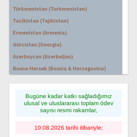
Türkmenistan (Turkmenistan)
Tacikistan (Tajikistan)
Ermenistan (Armenia)
Gürcistan (Georgia)
Azerbaycan (Azerbaijan)
Bosna-Hersek (Bosnia & Herzegovina)
Bugüne kadar katkı sağladığımız
ulusal ve uluslararası toplam ödev
sayısı resmi rakamlar,
10.08.2026 tarihi itibariyle;