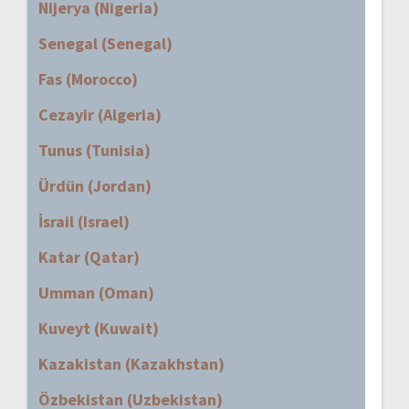
Nijerya (Nigeria)
Senegal (Senegal)
Fas (Morocco)
Cezayir (Algeria)
Tunus (Tunisia)
Ürdün (Jordan)
İsrail (Israel)
Katar (Qatar)
Umman (Oman)
Kuveyt (Kuwait)
Kazakistan (Kazakhstan)
Özbekistan (Uzbekistan)