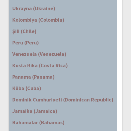
Ukrayna (Ukraine)
Kolombiya (Colombia)
Şili (Chile)
Peru (Peru)
Venezuela (Venezuela)
Kosta Rika (Costa Rica)
Panama (Panama)
Küba (Cuba)
Dominik Cumhuriyeti (Dominican Republic)
Jamaika (Jamaica)
Bahamalar (Bahamas)