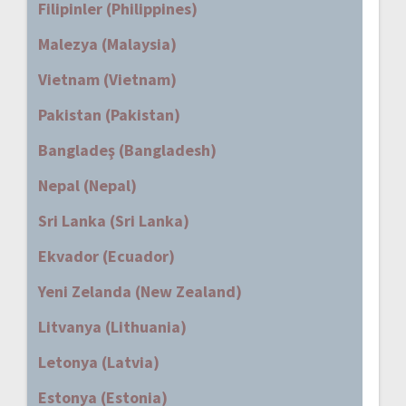
Filipinler (Philippines)
Malezya (Malaysia)
Vietnam (Vietnam)
Pakistan (Pakistan)
Bangladeş (Bangladesh)
Nepal (Nepal)
Sri Lanka (Sri Lanka)
Ekvador (Ecuador)
Yeni Zelanda (New Zealand)
Litvanya (Lithuania)
Letonya (Latvia)
Estonya (Estonia)