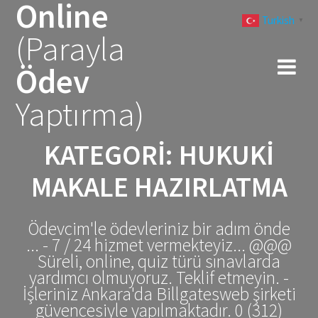
Online
Skip
Turkish
to
▼
(Parayla
content
Ödev
Yaptırma)
KATEGORI:
HUKUKI
MAKALE HAZIRLATMA
Ödevcim'le ödevleriniz bir adım önde
... - 7 / 24 hizmet vermekteyiz... @@@
Süreli, online, quiz türü sınavlarda
yardımcı olmuyoruz. Teklif etmeyin. -
İşleriniz Ankara'da Billgatesweb şirketi
güvencesiyle yapılmaktadır. 0 (312)