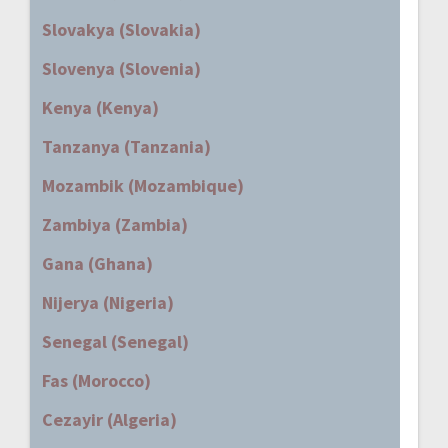
Slovakya (Slovakia)
Slovenya (Slovenia)
Kenya (Kenya)
Tanzanya (Tanzania)
Mozambik (Mozambique)
Zambiya (Zambia)
Gana (Ghana)
Nijerya (Nigeria)
Senegal (Senegal)
Fas (Morocco)
Cezayir (Algeria)