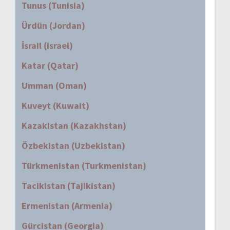
Tunus (Tunisia)
Ürdün (Jordan)
İsrail (Israel)
Katar (Qatar)
Umman (Oman)
Kuveyt (Kuwait)
Kazakistan (Kazakhstan)
Özbekistan (Uzbekistan)
Türkmenistan (Turkmenistan)
Tacikistan (Tajikistan)
Ermenistan (Armenia)
Gürcistan (Georgia)