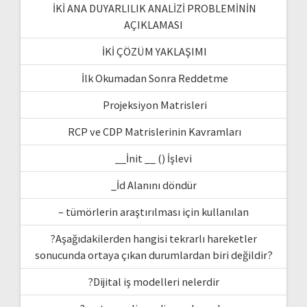
İKİ ANA DUYARLILIK ANALİZİ PROBLEMİNİN
AÇIKLAMASI
İKİ ÇÖZÜM YAKLAŞIMI
İlk Okumadan Sonra Reddetme
Projeksiyon Matrisleri
RCP ve CDP Matrislerinin Kavramları
__İnit __ () İşlevi
_İd Alanını döndür
– tümörlerin araştırılması için kullanılan
?Aşağıdakilerden hangisi tekrarlı hareketler
sonucunda ortaya çıkan durumlardan biri değildir?
?Dijital iş modelleri nelerdir