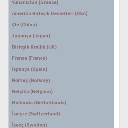
Yunanistan (Greece)
Amerika Birleşik Devletleri (USA)
Çin (China)
Japonya (Japan)
Birleşik Krallık (UK)
Fransa (France)
İspanya (Spain)
Norveç (Norway)
Belçika (Belgium)
Hollanda (Netherlands)
İsviçre (Switzerland)
İsveç (Sweden)