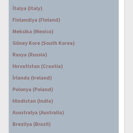
İtalya (Italy)
Finlandiya (Finland)
Meksika (Mexico)
Güney Kore (South Korea)
Rusya (Russia)
Hırvatistan (Croatia)
İrlanda (Ireland)
Polonya (Poland)
Hindistan (India)
Avustralya (Australia)
Brezilya (Brazil)