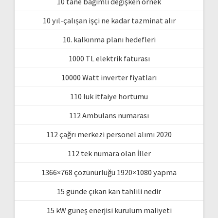
10 tane bağımlı değişken örnek
10 yıl-çalışan işçi ne kadar tazminat alır
10. kalkınma planı hedefleri
1000 TL elektrik faturası
10000 Watt inverter fiyatları
110 luk itfaiye hortumu
112 Ambulans numarası
112 çağrı merkezi personel alımı 2020
112 tek numara olan İller
1366×768 çözünürlüğü 1920×1080 yapma
15 günde çıkan kan tahlili nedir
15 kW güneş enerjisi kurulum maliyeti