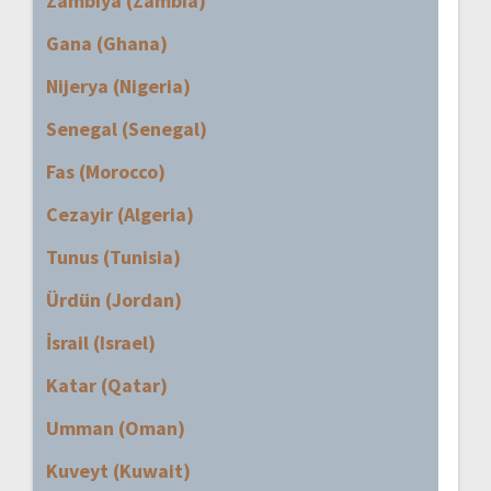
Zambiya (Zambia)
Gana (Ghana)
Nijerya (Nigeria)
Senegal (Senegal)
Fas (Morocco)
Cezayir (Algeria)
Tunus (Tunisia)
Ürdün (Jordan)
İsrail (Israel)
Katar (Qatar)
Umman (Oman)
Kuveyt (Kuwait)