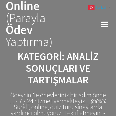
Online
Skip
Turkish
to
▼
(Parayla
content
Ödev
Yaptırma)
KATEGORI:
ANALIZ
SONUÇLARI VE
TARTIŞMALAR
Ödevcim'le ödevleriniz bir adım önde
... - 7 / 24 hizmet vermekteyiz... @@@
Süreli, online, quiz türü sınavlarda
yardımcı olmuyoruz. Teklif etmeyin. -