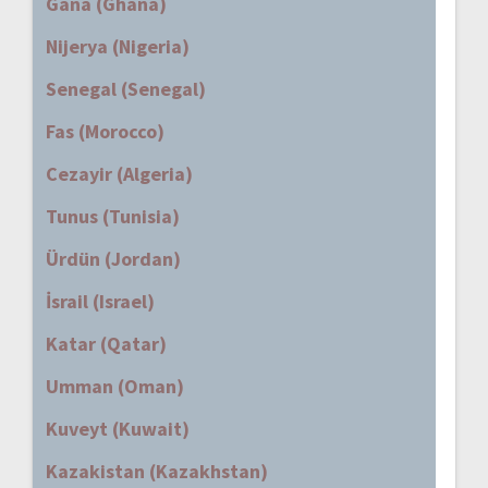
Gana (Ghana)
Nijerya (Nigeria)
Senegal (Senegal)
Fas (Morocco)
Cezayir (Algeria)
Tunus (Tunisia)
Ürdün (Jordan)
İsrail (Israel)
Katar (Qatar)
Umman (Oman)
Kuveyt (Kuwait)
Kazakistan (Kazakhstan)