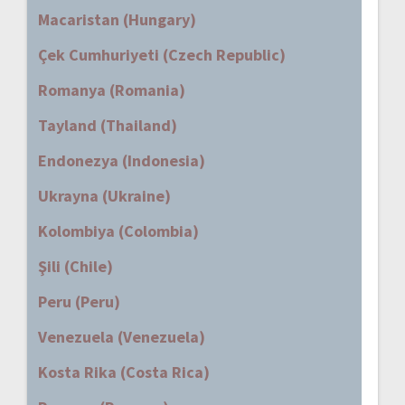
Macaristan (Hungary)
Çek Cumhuriyeti (Czech Republic)
Romanya (Romania)
Tayland (Thailand)
Endonezya (Indonesia)
Ukrayna (Ukraine)
Kolombiya (Colombia)
Şili (Chile)
Peru (Peru)
Venezuela (Venezuela)
Kosta Rika (Costa Rica)