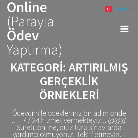
Online
Skip
Turkish
to
▼
(Parayla
content
Ödev
Yaptırma)
KATEGORI:
ARTIRILMIŞ
GERÇEKLIK
ÖRNEKLERI
Ödevcim'le ödevleriniz bir adım önde
... - 7 / 24 hizmet vermekteyiz... @@@
Süreli, online, quiz türü sınavlarda
yardımcı olmuyoruz. Teklif etmeyin. -