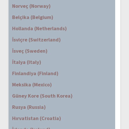
Norveç (Norway)
Belçika (Belgium)
Hollanda (Netherlands)
İsviçre (Switzerland)
İsveç (Sweden)
İtalya (Italy)
Finlandiya (Finland)
Meksika (Mexico)
Güney Kore (South Korea)
Rusya (Russia)
Hırvatistan (Croatia)