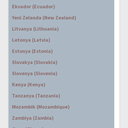
Ekvador (Ecuador)
Yeni Zelanda (New Zealand)
Litvanya (Lithuania)
Letonya (Latvia)
Estonya (Estonia)
Slovakya (Slovakia)
Slovenya (Slovenia)
Kenya (Kenya)
Tanzanya (Tanzania)
Mozambik (Mozambique)
Zambiya (Zambia)