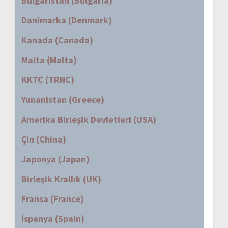
Bulgaristan (Bulgaria)
Danimarka (Denmark)
Kanada (Canada)
Malta (Malta)
KKTC (TRNC)
Yunanistan (Greece)
Amerika Birleşik Devletleri (USA)
Çin (China)
Japonya (Japan)
Birleşik Krallık (UK)
Fransa (France)
İspanya (Spain)