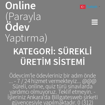
Online
Skip
Turkish
to
▼
(Parayla
content
Ödev
Yaptırma)
KATEGORI:
SÜREKLI
ÜRETIM SISTEMI
Ödevcim'le ödevleriniz bir adım önde
... - 7 / 24 hizmet vermekteyiz... @@@
Süreli, online, quiz türü sınavlarda
yardımcı olmuyoruz. Teklif etmeyin. -
İşleriniz Ankara'da Billgatesweb şirketi
güvencesiyle yapılmaktadır. 0 (312)