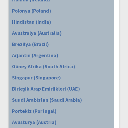
Polonya (Poland)
Hindistan (India)
Avustralya (Australia)
Brezilya (Brazil)
Arjantin (Argentina)
Güney Afrika (South Africa)
Singapur (Singapore)
Birleşik Arap Emirlikleri (UAE)
Suudi Arabistan (Saudi Arabia)
Portekiz (Portugal)
Avusturya (Austria)