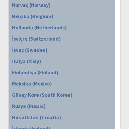
Norveç (Norway)
Belçika (Belgium)
Hollanda (Netherlands)
İsviçre (Switzerland)
İsveç (Sweden)
İtalya (Italy)
Finlandiya (Finland)
Meksika (Mexico)
Güney Kore (South Korea)
Rusya (Russia)
Hırvatistan (Croatia)
İrlanda (Ireland)