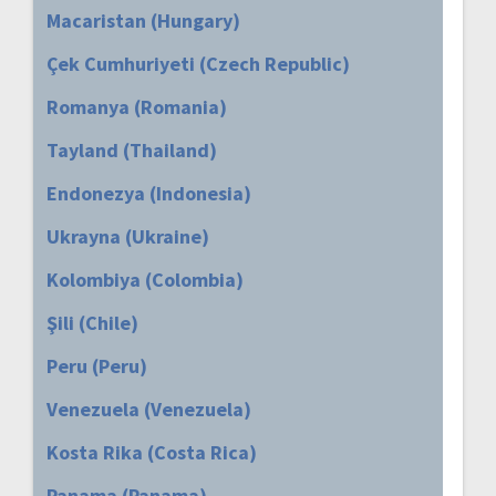
Macaristan (Hungary)
Çek Cumhuriyeti (Czech Republic)
Romanya (Romania)
Tayland (Thailand)
Endonezya (Indonesia)
Ukrayna (Ukraine)
Kolombiya (Colombia)
Şili (Chile)
Peru (Peru)
Venezuela (Venezuela)
Kosta Rika (Costa Rica)
Panama (Panama)