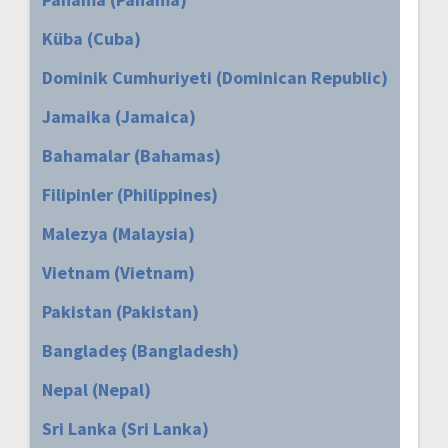
Küba (Cuba)
Dominik Cumhuriyeti (Dominican Republic)
Jamaika (Jamaica)
Bahamalar (Bahamas)
Filipinler (Philippines)
Malezya (Malaysia)
Vietnam (Vietnam)
Pakistan (Pakistan)
Bangladeş (Bangladesh)
Nepal (Nepal)
Sri Lanka (Sri Lanka)