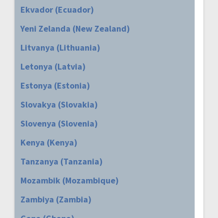
Ekvador (Ecuador)
Yeni Zelanda (New Zealand)
Litvanya (Lithuania)
Letonya (Latvia)
Estonya (Estonia)
Slovakya (Slovakia)
Slovenya (Slovenia)
Kenya (Kenya)
Tanzanya (Tanzania)
Mozambik (Mozambique)
Zambiya (Zambia)