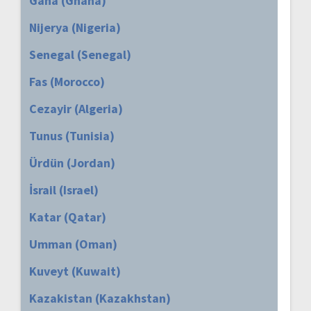
Gana (Ghana)
Nijerya (Nigeria)
Senegal (Senegal)
Fas (Morocco)
Cezayir (Algeria)
Tunus (Tunisia)
Ürdün (Jordan)
İsrail (Israel)
Katar (Qatar)
Umman (Oman)
Kuveyt (Kuwait)
Kazakistan (Kazakhstan)