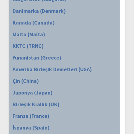
Danimarka (Denmark)
Kanada (Canada)
Malta (Malta)
KKTC (TRNC)
Yunanistan (Greece)
Amerika Birleşik Devletleri (USA)
Çin (China)
Japonya (Japan)
Birleşik Krallık (UK)
Fransa (France)
İspanya (Spain)