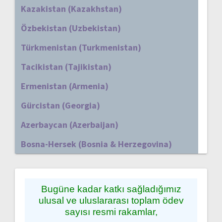
Kazakistan (Kazakhstan)
Özbekistan (Uzbekistan)
Türkmenistan (Turkmenistan)
Tacikistan (Tajikistan)
Ermenistan (Armenia)
Gürcistan (Georgia)
Azerbaycan (Azerbaijan)
Bosna-Hersek (Bosnia & Herzegovina)
Bugüne kadar katkı sağladığımız
ulusal ve uluslararası toplam ödev
sayısı resmi rakamlar,