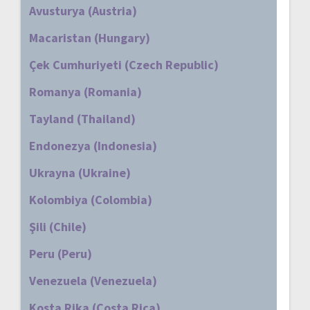
Avusturya (Austria)
Macaristan (Hungary)
Çek Cumhuriyeti (Czech Republic)
Romanya (Romania)
Tayland (Thailand)
Endonezya (Indonesia)
Ukrayna (Ukraine)
Kolombiya (Colombia)
Şili (Chile)
Peru (Peru)
Venezuela (Venezuela)
Kosta Rika (Costa Rica)