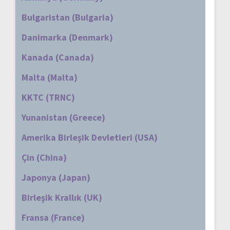
Bulgaristan (Bulgaria)
Danimarka (Denmark)
Kanada (Canada)
Malta (Malta)
KKTC (TRNC)
Yunanistan (Greece)
Amerika Birleşik Devletleri (USA)
Çin (China)
Japonya (Japan)
Birleşik Krallık (UK)
Fransa (France)