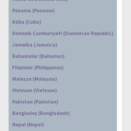
Panama (Panama)
Küba (Cuba)
Dominik Cumhuriyeti (Dominican Republic)
Jamaika (Jamaica)
Bahamalar (Bahamas)
Filipinler (Philippines)
Malezya (Malaysia)
Vietnam (Vietnam)
Pakistan (Pakistan)
Bangladeş (Bangladesh)
Nepal (Nepal)