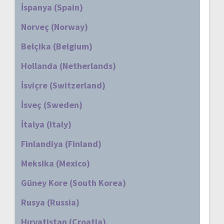
İspanya (Spain)
Norveç (Norway)
Belçika (Belgium)
Hollanda (Netherlands)
İsviçre (Switzerland)
İsveç (Sweden)
İtalya (Italy)
Finlandiya (Finland)
Meksika (Mexico)
Güney Kore (South Korea)
Rusya (Russia)
Hırvatistan (Croatia)