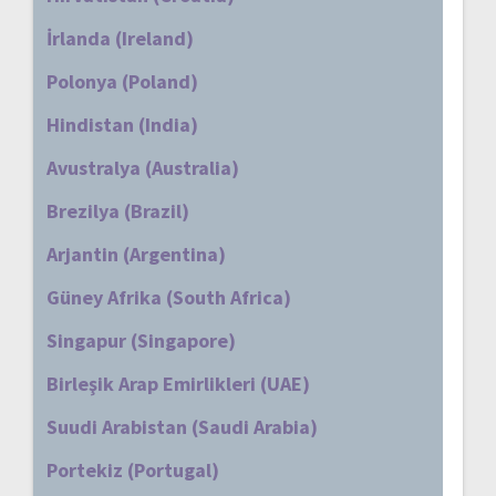
İrlanda (Ireland)
Polonya (Poland)
Hindistan (India)
Avustralya (Australia)
Brezilya (Brazil)
Arjantin (Argentina)
Güney Afrika (South Africa)
Singapur (Singapore)
Birleşik Arap Emirlikleri (UAE)
Suudi Arabistan (Saudi Arabia)
Portekiz (Portugal)