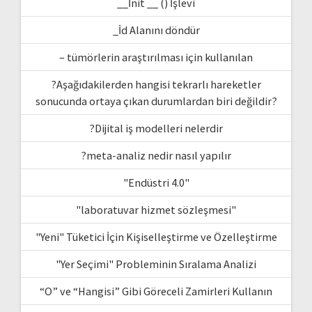
__İnit __ () İşlevi
_İd Alanını döndür
– tümörlerin araştırılması için kullanılan
?Aşağıdakilerden hangisi tekrarlı hareketler
sonucunda ortaya çıkan durumlardan biri değildir?
?Dijital iş modelleri nelerdir
?meta-analiz nedir nasıl yapılır
"Endüstri 4.0"
"laboratuvar hizmet sözleşmesi"
"Yeni" Tüketici İçin Kişiselleştirme ve Özelleştirme
"Yer Seçimi" Probleminin Sıralama Analizi
“O” ve “Hangisi” Gibi Göreceli Zamirleri Kullanın