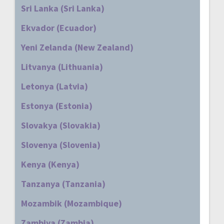
Sri Lanka (Sri Lanka)
Ekvador (Ecuador)
Yeni Zelanda (New Zealand)
Litvanya (Lithuania)
Letonya (Latvia)
Estonya (Estonia)
Slovakya (Slovakia)
Slovenya (Slovenia)
Kenya (Kenya)
Tanzanya (Tanzania)
Mozambik (Mozambique)
Zambiya (Zambia)