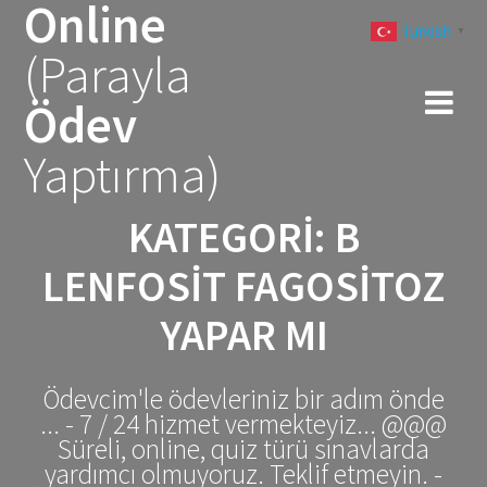
Online
Skip
Turkish
to
▼
(Parayla
content
Ödev
Yaptırma)
KATEGORI:
B
LENFOSIT FAGOSITOZ
YAPAR MI
Ödevcim'le ödevleriniz bir adım önde
... - 7 / 24 hizmet vermekteyiz... @@@
Süreli, online, quiz türü sınavlarda
yardımcı olmuyoruz. Teklif etmeyin. -