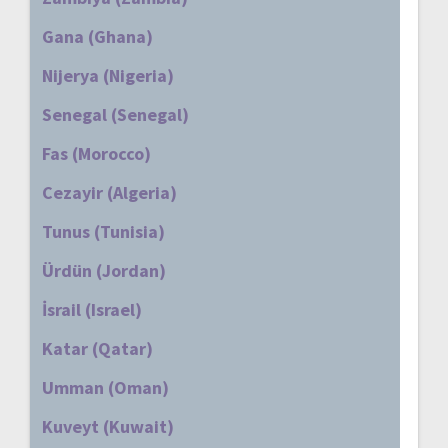
Gana (Ghana)
Nijerya (Nigeria)
Senegal (Senegal)
Fas (Morocco)
Cezayir (Algeria)
Tunus (Tunisia)
Ürdün (Jordan)
İsrail (Israel)
Katar (Qatar)
Umman (Oman)
Kuveyt (Kuwait)