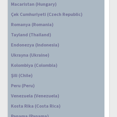
Macaristan (Hungary)
Çek Cumhuriyeti (Czech Republic)
Romanya (Romania)
Tayland (Thailand)
Endonezya (Indonesia)
Ukrayna (Ukraine)
Kolombiya (Colombia)
Şili (Chile)
Peru (Peru)
Venezuela (Venezuela)
Kosta Rika (Costa Rica)
Panama (Panama)