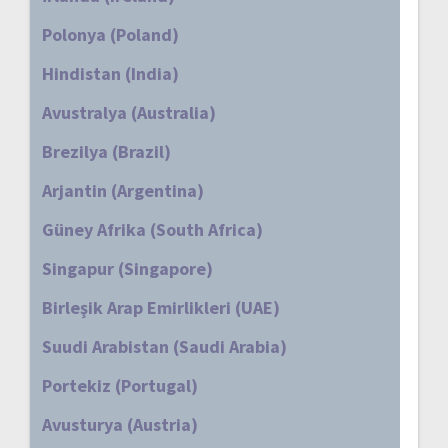
Polonya (Poland)
Hindistan (India)
Avustralya (Australia)
Brezilya (Brazil)
Arjantin (Argentina)
Güney Afrika (South Africa)
Singapur (Singapore)
Birleşik Arap Emirlikleri (UAE)
Suudi Arabistan (Saudi Arabia)
Portekiz (Portugal)
Avusturya (Austria)