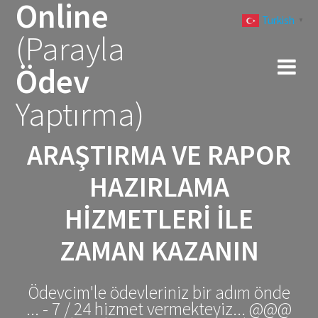
Online
Skip
Turkish
to
▼
(Parayla
content
Ödev
Yaptırma)
ARAŞTIRMA VE RAPOR
HAZIRLAMA
HIZMETLERI ILE
ZAMAN KAZANIN
Ödevcim'le ödevleriniz bir adım önde
... - 7 / 24 hizmet vermekteyiz... @@@