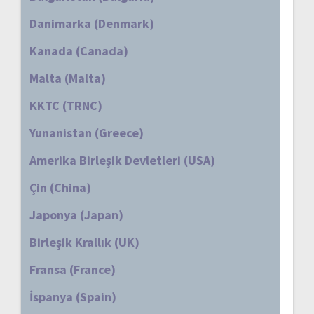
Danimarka (Denmark)
Kanada (Canada)
Malta (Malta)
KKTC (TRNC)
Yunanistan (Greece)
Amerika Birleşik Devletleri (USA)
Çin (China)
Japonya (Japan)
Birleşik Krallık (UK)
Fransa (France)
İspanya (Spain)