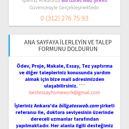
İşleriniz Ankara'da
Bill Gates Web Şirketi
Güvencesiyle Gerçekleşmektedir.
0 (312) 276 75 93
ANA SAYFAYA İLERLEYIN VE TALEP
FORMUNU DOLDURUN
Ödev, Proje, Makale, Essay, Tez yaptırma
ve diğer talepleriniz konusunda yardım
almak için bize mail adresimizden
ulaşabilirsiniz.
***
bestessayhomework@gmail.com
İşleriniz Ankara'da
billgatesweb.com
şirketi
referansı ile, doktora seviyesinin üzerinde
dereceli uzmanlar tarafından
yapılmaktadır. Her alanla ilgili desteğimiz