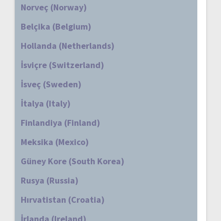
Norveç (Norway)
Belçika (Belgium)
Hollanda (Netherlands)
İsviçre (Switzerland)
İsveç (Sweden)
İtalya (Italy)
Finlandiya (Finland)
Meksika (Mexico)
Güney Kore (South Korea)
Rusya (Russia)
Hırvatistan (Croatia)
İrlanda (Ireland)