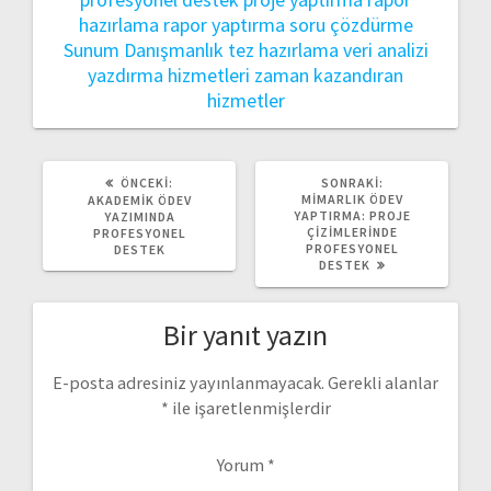
hazırlama
rapor yaptırma
soru çözdürme
Sunum Danışmanlık
tez hazırlama
veri analizi
yazdırma hizmetleri
zaman kazandıran
hizmetler
ÖNCEKI
SONRAKI
ÖNCEKI:
SONRAKI:
YAZI:
YAZI:
MIMARLIK ÖDEV
AKADEMIK ÖDEV
YAPTIRMA: PROJE
YAZIMINDA
ÇIZIMLERINDE
PROFESYONEL
PROFESYONEL
DESTEK
DESTEK
Bir yanıt yazın
E-posta adresiniz yayınlanmayacak.
Gerekli alanlar
*
ile işaretlenmişlerdir
Yorum
*