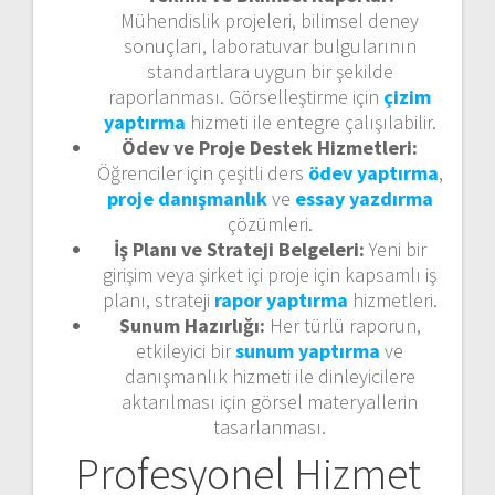
Mühendislik projeleri, bilimsel deney
sonuçları, laboratuvar bulgularının
standartlara uygun bir şekilde
raporlanması. Görselleştirme için
çizim
yaptırma
hizmeti ile entegre çalışılabilir.
Ödev ve Proje Destek Hizmetleri:
Öğrenciler için çeşitli ders
ödev yaptırma
,
proje danışmanlık
ve
essay yazdırma
çözümleri.
İş Planı ve Strateji Belgeleri:
Yeni bir
girişim veya şirket içi proje için kapsamlı iş
planı, strateji
rapor yaptırma
hizmetleri.
Sunum Hazırlığı:
Her türlü raporun,
etkileyici bir
sunum yaptırma
ve
danışmanlık hizmeti ile dinleyicilere
aktarılması için görsel materyallerin
tasarlanması.
Profesyonel Hizmet