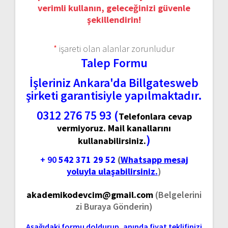
verimli kullanın, geleceğinizi güvenle
şekillendirin!
*
işareti olan alanlar zorunludur
Talep Formu
İşleriniz Ankara'da Billgatesweb
şirketi garantisiyle yapılmaktadır.
0312 276 75 93 (
Telefonlara cevap
vermiyoruz. Mail kanallarını
)
kullanabilirsiniz.
+ 90
542 371 29 52
(
Whatsapp mesaj
yoluyla ulaşabilirsiniz.
)
akademikodevcim@gmail.com
(Belgelerini
zi Buraya Gönderin)
Aşağıdaki formu doldurup, anında fiyat teklifinizi