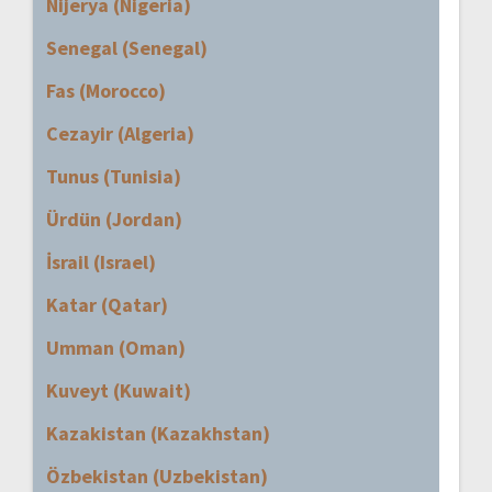
Nijerya (Nigeria)
Senegal (Senegal)
Fas (Morocco)
Cezayir (Algeria)
Tunus (Tunisia)
Ürdün (Jordan)
İsrail (Israel)
Katar (Qatar)
Umman (Oman)
Kuveyt (Kuwait)
Kazakistan (Kazakhstan)
Özbekistan (Uzbekistan)