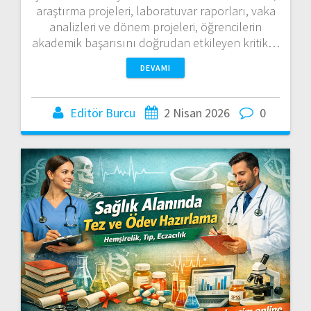
araştırma projeleri, laboratuvar raporları, vaka
analizleri ve dönem projeleri, öğrencilerin
akademik başarısını doğrudan etkileyen kritik…
DEVAMI
Editör Burcu
2 Nisan 2026
0