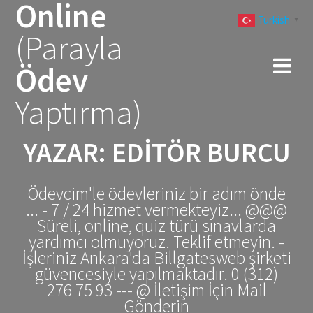
Online
Skip
Turkish
to
▼
(Parayla
content
Ödev
Yaptırma)
YAZAR:
EDITÖR BURCU
Ödevcim'le ödevleriniz bir adım önde
... - 7 / 24 hizmet vermekteyiz... @@@
Süreli, online, quiz türü sınavlarda
yardımcı olmuyoruz. Teklif etmeyin. -
İşleriniz Ankara'da Billgatesweb şirketi
güvencesiyle yapılmaktadır. 0 (312)
276 75 93 --- @ İletişim İçin Mail
Gönderin