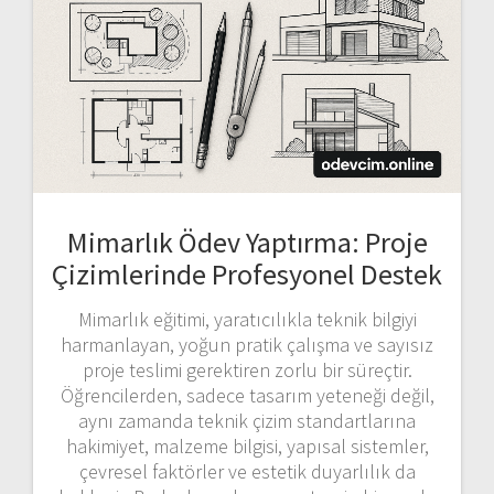
Mimarlık Ödev Yaptırma: Proje
Çizimlerinde Profesyonel Destek
Mimarlık eğitimi, yaratıcılıkla teknik bilgiyi
harmanlayan, yoğun pratik çalışma ve sayısız
proje teslimi gerektiren zorlu bir süreçtir.
Öğrencilerden, sadece tasarım yeteneği değil,
aynı zamanda teknik çizim standartlarına
hakimiyet, malzeme bilgisi, yapısal sistemler,
çevresel faktörler ve estetik duyarlılık da