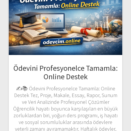
Ödevini Profesyonelce Tamamla:
Online Destek
✍️📚 Ödevini Profesyonelce Tamamla: Online
Destek Tez, Proje, Makale, Essay, Rapor, Sunum
ve Veri Analizinde Profesyonel Çözümler
Öğrencilik hayatı boyunca karşılaşılan en büyük
zorluklardan biri, yoğun ders programı, iş hayatı
ve sosyal sorumluluklar arasında ödevlere
yeterli zamanı ayıramamaktır. Haftalık ödevler,