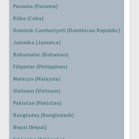
Panama (Panama)
Küba (Cuba)
Dominik Cumhuriyeti (Dominican Republic)
Jamaika (Jamaica)
Bahamalar (Bahamas)
Filipinler (Philippines)
Malezya (Malaysia)
Vietnam (Vietnam)
Pakistan (Pakistan)
Bangladeş (Bangladesh)
Nepal (Nepal)