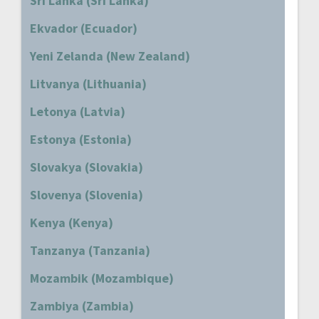
Sri Lanka (Sri Lanka)
Ekvador (Ecuador)
Yeni Zelanda (New Zealand)
Litvanya (Lithuania)
Letonya (Latvia)
Estonya (Estonia)
Slovakya (Slovakia)
Slovenya (Slovenia)
Kenya (Kenya)
Tanzanya (Tanzania)
Mozambik (Mozambique)
Zambiya (Zambia)