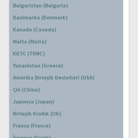
Bulgaristan (Bulgaria)
Danimarka (Denmark)
Kanada (Canada)
Malta (Malta)
KKTC (TRNC)
Yunanistan (Greece)
Amerika Birleşik Devletleri (USA)
Çin (China)
Japonya (Japan)
Birleşik Krallık (UK)
Fransa (France)
İspanya (Spain)