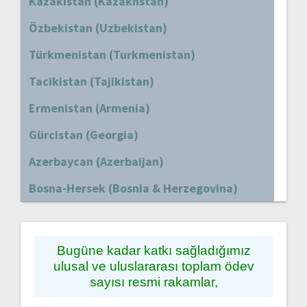
Kazakistan (Kazakhstan)
Özbekistan (Uzbekistan)
Türkmenistan (Turkmenistan)
Tacikistan (Tajikistan)
Ermenistan (Armenia)
Gürcistan (Georgia)
Azerbaycan (Azerbaijan)
Bosna-Hersek (Bosnia & Herzegovina)
Bugüne kadar katkı sağladığımız
ulusal ve uluslararası toplam ödev
sayısı resmi rakamlar,