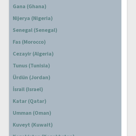
Gana (Ghana)
Nijerya (Nigeria)
Senegal (Senegal)
Fas (Morocco)
Cezayir (Algeria)
Tunus (Tunisia)
Ürdün (Jordan)
İsrail (Israel)
Katar (Qatar)
Umman (Oman)
Kuveyt (Kuwait)