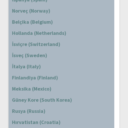
Norveç (Norway)
Belçika (Belgium)
Hollanda (Netherlands)
İsviçre (Switzerland)
İsveç (Sweden)
İtalya (Italy)
Finlandiya (Finland)
Meksika (Mexico)
Güney Kore (South Korea)
Rusya (Russia)
Hırvatistan (Croatia)