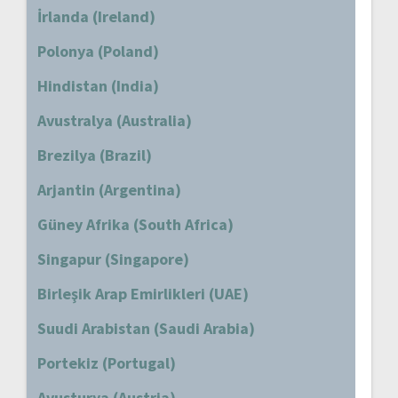
İrlanda (Ireland)
Polonya (Poland)
Hindistan (India)
Avustralya (Australia)
Brezilya (Brazil)
Arjantin (Argentina)
Güney Afrika (South Africa)
Singapur (Singapore)
Birleşik Arap Emirlikleri (UAE)
Suudi Arabistan (Saudi Arabia)
Portekiz (Portugal)
Avusturya (Austria)