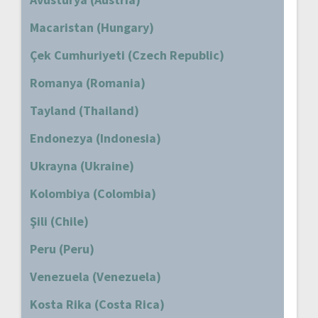
Macaristan (Hungary)
Çek Cumhuriyeti (Czech Republic)
Romanya (Romania)
Tayland (Thailand)
Endonezya (Indonesia)
Ukrayna (Ukraine)
Kolombiya (Colombia)
Şili (Chile)
Peru (Peru)
Venezuela (Venezuela)
Kosta Rika (Costa Rica)