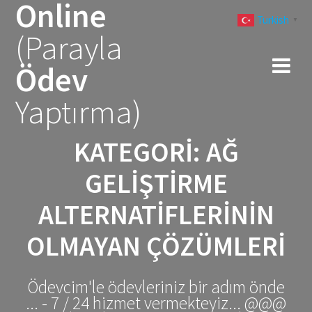
Online
Skip
Turkish
to
▼
(Parayla
content
Ödev
Yaptırma)
KATEGORI:
AĞ
GELIŞTIRME
ALTERNATIFLERININ
OLMAYAN ÇÖZÜMLERI
Ödevcim'le ödevleriniz bir adım önde
... - 7 / 24 hizmet vermekteyiz... @@@