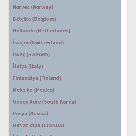
Norveç (Norway)
Belçika (Belgium)
Hollanda (Netherlands)
İsviçre (Switzerland)
İsveç (Sweden)
İtalya (Italy)
Finlandiya (Finland)
Meksika (Mexico)
Güney Kore (South Korea)
Rusya (Russia)
Hırvatistan (Croatia)