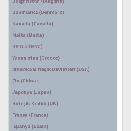
Bulgaristan (Bulgaria)
Danimarka (Denmark)
Kanada (Canada)
Malta (Malta)
KKTC (TRNC)
Yunanistan (Greece)
Amerika Birleşik Devletleri (USA)
Çin (China)
Japonya (Japan)
Birleşik Krallık (UK)
Fransa (France)
İspanya (Spain)