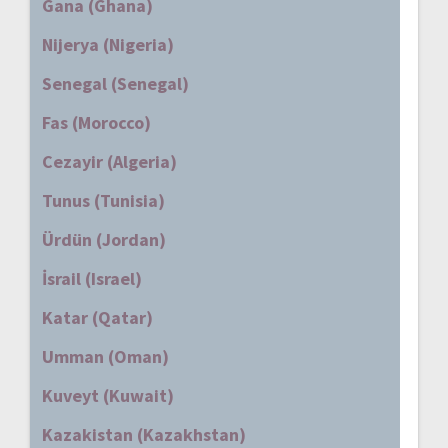
Gana (Ghana)
Nijerya (Nigeria)
Senegal (Senegal)
Fas (Morocco)
Cezayir (Algeria)
Tunus (Tunisia)
Ürdün (Jordan)
İsrail (Israel)
Katar (Qatar)
Umman (Oman)
Kuveyt (Kuwait)
Kazakistan (Kazakhstan)