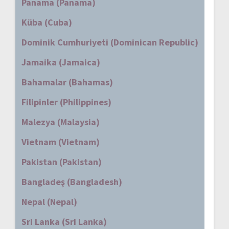
Panama (Panama)
Küba (Cuba)
Dominik Cumhuriyeti (Dominican Republic)
Jamaika (Jamaica)
Bahamalar (Bahamas)
Filipinler (Philippines)
Malezya (Malaysia)
Vietnam (Vietnam)
Pakistan (Pakistan)
Bangladeş (Bangladesh)
Nepal (Nepal)
Sri Lanka (Sri Lanka)