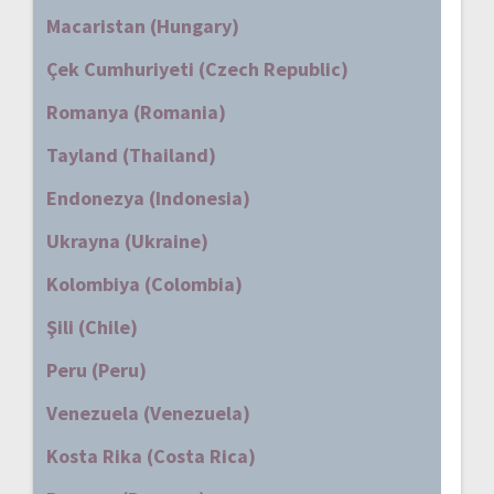
Macaristan (Hungary)
Çek Cumhuriyeti (Czech Republic)
Romanya (Romania)
Tayland (Thailand)
Endonezya (Indonesia)
Ukrayna (Ukraine)
Kolombiya (Colombia)
Şili (Chile)
Peru (Peru)
Venezuela (Venezuela)
Kosta Rika (Costa Rica)