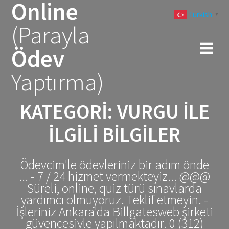
Online
Skip
Turkish
to
▼
(Parayla
content
Ödev
Yaptırma)
KATEGORI:
VURGU ILE
ILGILI BILGILER
Ödevcim'le ödevleriniz bir adım önde
... - 7 / 24 hizmet vermekteyiz... @@@
Süreli, online, quiz türü sınavlarda
yardımcı olmuyoruz. Teklif etmeyin. -
İşleriniz Ankara'da Billgatesweb şirketi
güvencesiyle yapılmaktadır. 0 (312)