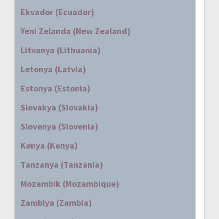
Ekvador (Ecuador)
Yeni Zelanda (New Zealand)
Litvanya (Lithuania)
Letonya (Latvia)
Estonya (Estonia)
Slovakya (Slovakia)
Slovenya (Slovenia)
Kenya (Kenya)
Tanzanya (Tanzania)
Mozambik (Mozambique)
Zambiya (Zambia)