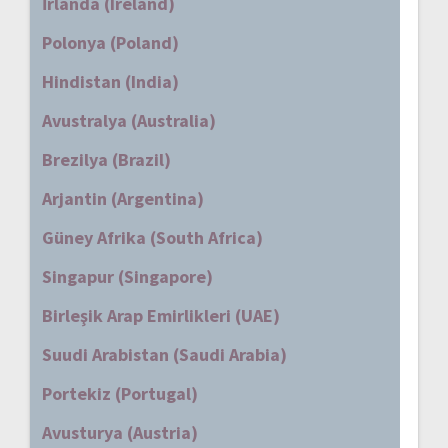
İrlanda (Ireland)
Polonya (Poland)
Hindistan (India)
Avustralya (Australia)
Brezilya (Brazil)
Arjantin (Argentina)
Güney Afrika (South Africa)
Singapur (Singapore)
Birleşik Arap Emirlikleri (UAE)
Suudi Arabistan (Saudi Arabia)
Portekiz (Portugal)
Avusturya (Austria)