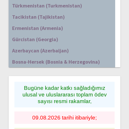
Türkmenistan (Turkmenistan)
Tacikistan (Tajikistan)
Ermenistan (Armenia)
Gürcistan (Georgia)
Azerbaycan (Azerbaijan)
Bosna-Hersek (Bosnia & Herzegovina)
Bugüne kadar katkı sağladığımız
ulusal ve uluslararası toplam ödev
sayısı resmi rakamlar,
09.08.2026 tarihi itibariyle;