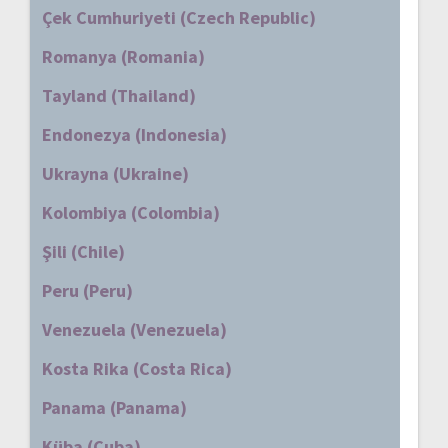
Çek Cumhuriyeti (Czech Republic)
Romanya (Romania)
Tayland (Thailand)
Endonezya (Indonesia)
Ukrayna (Ukraine)
Kolombiya (Colombia)
Şili (Chile)
Peru (Peru)
Venezuela (Venezuela)
Kosta Rika (Costa Rica)
Panama (Panama)
Küba (Cuba)