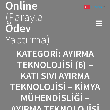
Online
Skip
Turkish
to
▼
(Parayla
content
Ödev
Yaptırma)
KATEGORI:
AYIRMA
TEKNOLOJISI (6) –
KATI SIVI AYIRMA
TEKNOLOJISI – KIMYA
MÜHENDISLIĞI –
AYIRMA TEKNOLOJISI