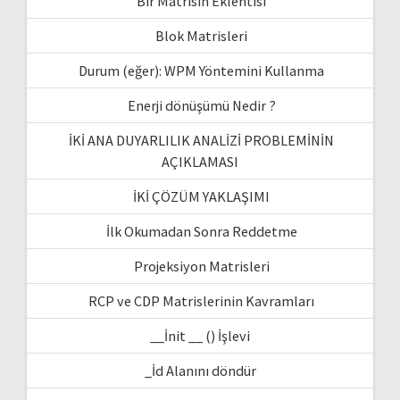
Bir Matrisin Eklentisi
Blok Matrisleri
Durum (eğer): WPM Yöntemini Kullanma
Enerji dönüşümü Nedir ?
İKİ ANA DUYARLILIK ANALİZİ PROBLEMİNİN
AÇIKLAMASI
İKİ ÇÖZÜM YAKLAŞIMI
İlk Okumadan Sonra Reddetme
Projeksiyon Matrisleri
RCP ve CDP Matrislerinin Kavramları
__İnit __ () İşlevi
_İd Alanını döndür