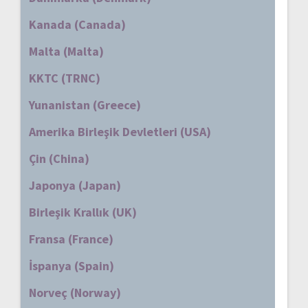
Kanada (Canada)
Malta (Malta)
KKTC (TRNC)
Yunanistan (Greece)
Amerika Birleşik Devletleri (USA)
Çin (China)
Japonya (Japan)
Birleşik Krallık (UK)
Fransa (France)
İspanya (Spain)
Norveç (Norway)