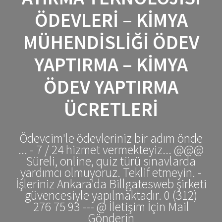
ÖDEVLERI – KIMYA
MÜHENDISLIĞI ÖDEV
YAPTIRMA – KIMYA
ÖDEV YAPTIRMA
ÜCRETLERI
Ödevcim'le ödevleriniz bir adım önde
... - 7 / 24 hizmet vermekteyiz... @@@
Süreli, online, quiz türü sınavlarda
yardımcı olmuyoruz. Teklif etmeyin. -
İşleriniz Ankara'da Billgatesweb şirketi
güvencesiyle yapılmaktadır. 0 (312)
276 75 93 --- @ İletişim İçin Mail
Gönderin