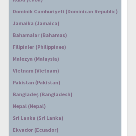
Dominik Cumhuriyeti (Dominican Republic)
Jamaika (Jamaica)
Bahamalar (Bahamas)
Filipinler (Philippines)
Malezya (Malaysia)
Vietnam (Vietnam)
Pakistan (Pakistan)
Bangladeş (Bangladesh)
Nepal (Nepal)
Sri Lanka (Sri Lanka)
Ekvador (Ecuador)