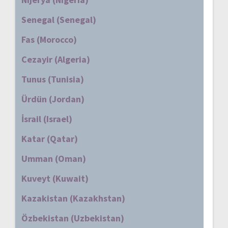
Senegal (Senegal)
Fas (Morocco)
Cezayir (Algeria)
Tunus (Tunisia)
Ürdün (Jordan)
İsrail (Israel)
Katar (Qatar)
Umman (Oman)
Kuveyt (Kuwait)
Kazakistan (Kazakhstan)
Özbekistan (Uzbekistan)