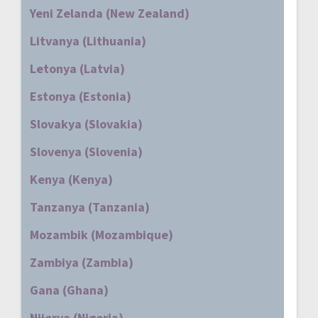
Yeni Zelanda (New Zealand)
Litvanya (Lithuania)
Letonya (Latvia)
Estonya (Estonia)
Slovakya (Slovakia)
Slovenya (Slovenia)
Kenya (Kenya)
Tanzanya (Tanzania)
Mozambik (Mozambique)
Zambiya (Zambia)
Gana (Ghana)
Nijerya (Nigeria)