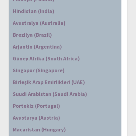
Hindistan (India)
Avustralya (Australia)
Brezilya (Brazil)
Arjantin (Argentina)
Güney Afrika (South Africa)
Singapur (Singapore)
Birleşik Arap Emirlikleri (UAE)
Suudi Arabistan (Saudi Arabia)
Portekiz (Portugal)
Avusturya (Austria)
Macaristan (Hungary)