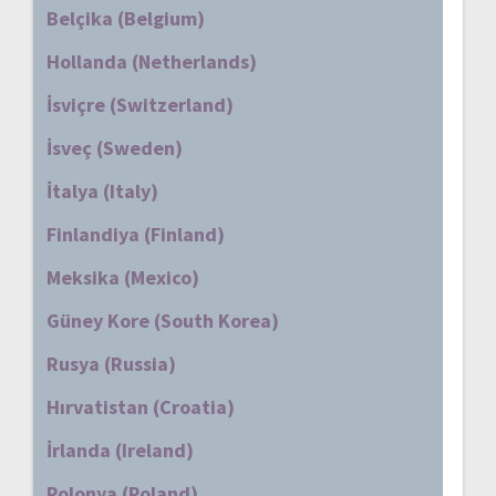
Belçika (Belgium)
Hollanda (Netherlands)
İsviçre (Switzerland)
İsveç (Sweden)
İtalya (Italy)
Finlandiya (Finland)
Meksika (Mexico)
Güney Kore (South Korea)
Rusya (Russia)
Hırvatistan (Croatia)
İrlanda (Ireland)
Polonya (Poland)