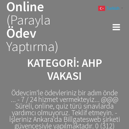
Online
Skip
Turkish
to
▼
(Parayla
content
Ödev
Yaptırma)
KATEGORI:
AHP
VAKASI
Ödevcim'le ödevleriniz bir adım önde
... - 7 / 24 hizmet vermekteyiz... @@@
Süreli, online, quiz türü sınavlarda
yardımcı olmuyoruz. Teklif etmeyin. -
İşleriniz Ankara'da Billgatesweb şirketi
güvencesiyle yapılmaktadır. 0 (312)