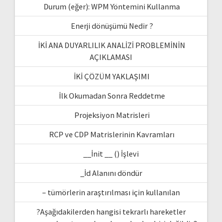
Durum (eğer): WPM Yöntemini Kullanma
Enerji dönüşümü Nedir ?
İKİ ANA DUYARLILIK ANALİZİ PROBLEMİNİN
AÇIKLAMASI
İKİ ÇÖZÜM YAKLAŞIMI
İlk Okumadan Sonra Reddetme
Projeksiyon Matrisleri
RCP ve CDP Matrislerinin Kavramları
__İnit __ () İşlevi
_İd Alanını döndür
– tümörlerin araştırılması için kullanılan
?Aşağıdakilerden hangisi tekrarlı hareketler