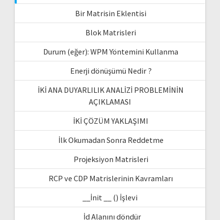
Bir Matrisin Eklentisi
Blok Matrisleri
Durum (eğer): WPM Yöntemini Kullanma
Enerji dönüşümü Nedir ?
İKİ ANA DUYARLILIK ANALİZİ PROBLEMİNİN
AÇIKLAMASI
İKİ ÇÖZÜM YAKLAŞIMI
İlk Okumadan Sonra Reddetme
Projeksiyon Matrisleri
RCP ve CDP Matrislerinin Kavramları
__İnit __ () İşlevi
_İd Alanını döndür