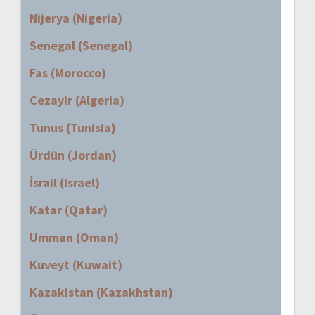
Nijerya (Nigeria)
Senegal (Senegal)
Fas (Morocco)
Cezayir (Algeria)
Tunus (Tunisia)
Ürdün (Jordan)
İsrail (Israel)
Katar (Qatar)
Umman (Oman)
Kuveyt (Kuwait)
Kazakistan (Kazakhstan)