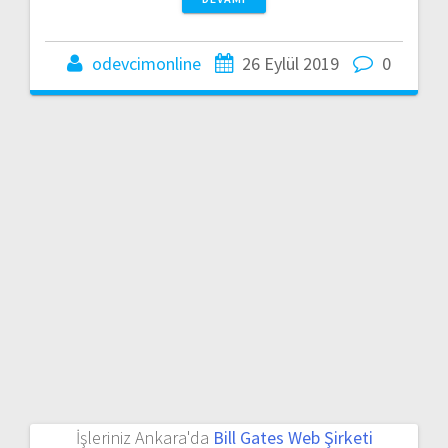
odevcimonline
26 Eylül 2019
0
İşleriniz Ankara'da
Bill Gates Web Şirketi