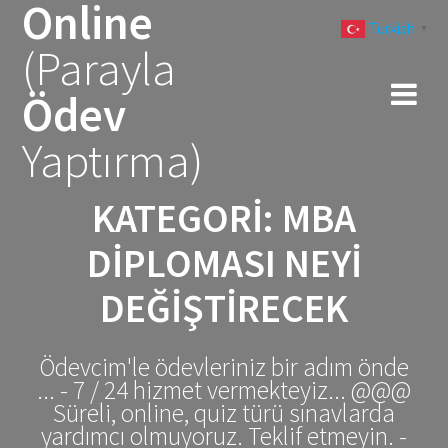
Online
Skip
Turkish
to
▼
(Parayla
content
Ödev
Yaptırma)
KATEGORI:
MBA
DIPLOMASI NEYI
DEĞIŞTIRECEK
Ödevcim'le ödevleriniz bir adım önde
... - 7 / 24 hizmet vermekteyiz... @@@
Süreli, online, quiz türü sınavlarda
yardımcı olmuyoruz. Teklif etmeyin. -