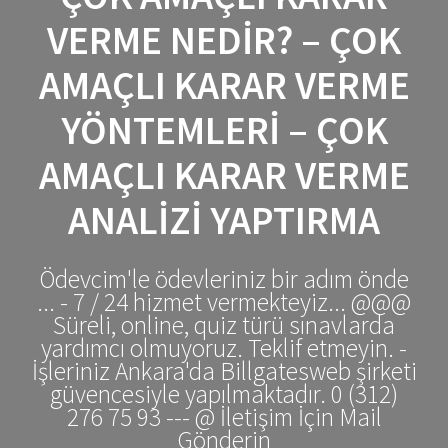
VERME NEDIR? – ÇOK
AMAÇLI KARAR VERME
YÖNTEMLERI – ÇOK
AMAÇLI KARAR VERME
ANALIZI YAPTIRMA
Ödevcim'le ödevleriniz bir adım önde
... - 7 / 24 hizmet vermekteyiz... @@@
Süreli, online, quiz türü sınavlarda
yardımcı olmuyoruz. Teklif etmeyin. -
İşleriniz Ankara'da Billgatesweb şirketi
güvencesiyle yapılmaktadır. 0 (312)
276 75 93 --- @ İletişim İçin Mail
Gönderin