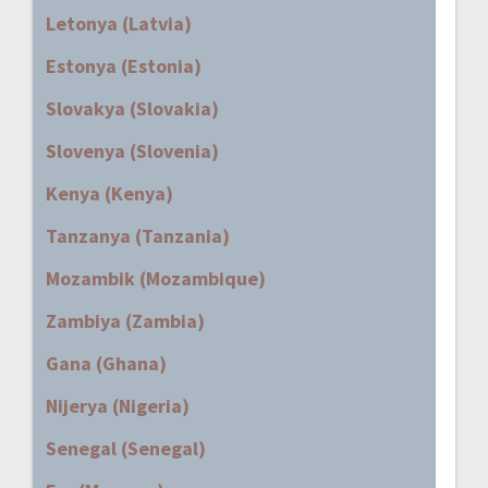
Letonya (Latvia)
Estonya (Estonia)
Slovakya (Slovakia)
Slovenya (Slovenia)
Kenya (Kenya)
Tanzanya (Tanzania)
Mozambik (Mozambique)
Zambiya (Zambia)
Gana (Ghana)
Nijerya (Nigeria)
Senegal (Senegal)