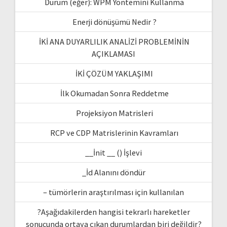
Durum (eğer): WPM Yöntemini Kullanma
Enerji dönüşümü Nedir ?
İKİ ANA DUYARLILIK ANALİZİ PROBLEMİNİN
AÇIKLAMASI
İKİ ÇÖZÜM YAKLAŞIMI
İlk Okumadan Sonra Reddetme
Projeksiyon Matrisleri
RCP ve CDP Matrislerinin Kavramları
__İnit __ () İşlevi
_İd Alanını döndür
– tümörlerin araştırılması için kullanılan
?Aşağıdakilerden hangisi tekrarlı hareketler
sonucunda ortaya çıkan durumlardan biri değildir?