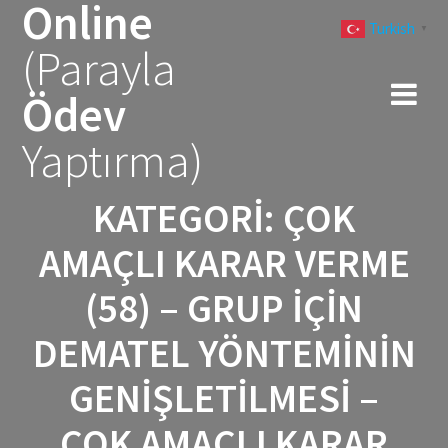
Online
Skip
Turkish
to
▼
(Parayla
content
Ödev
Yaptırma)
KATEGORI:
ÇOK
AMAÇLI KARAR VERME
(58) – GRUP IÇIN
DEMATEL YÖNTEMININ
GENIŞLETILMESI –
ÇOK AMAÇLI KARAR