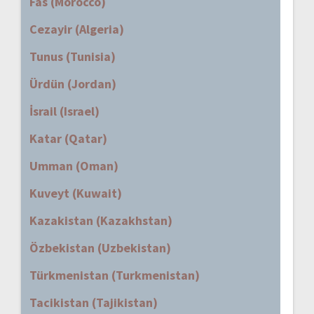
Fas (Morocco)
Cezayir (Algeria)
Tunus (Tunisia)
Ürdün (Jordan)
İsrail (Israel)
Katar (Qatar)
Umman (Oman)
Kuveyt (Kuwait)
Kazakistan (Kazakhstan)
Özbekistan (Uzbekistan)
Türkmenistan (Turkmenistan)
Tacikistan (Tajikistan)