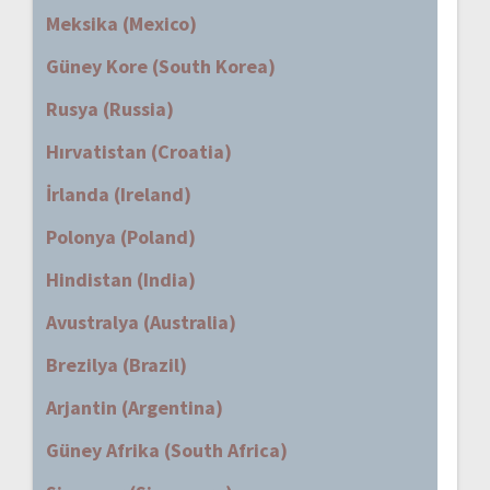
Meksika (Mexico)
Güney Kore (South Korea)
Rusya (Russia)
Hırvatistan (Croatia)
İrlanda (Ireland)
Polonya (Poland)
Hindistan (India)
Avustralya (Australia)
Brezilya (Brazil)
Arjantin (Argentina)
Güney Afrika (South Africa)