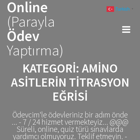
Online
Skip
Turkish
to
▼
(Parayla
content
Ödev
Yaptırma)
KATEGORI:
AMINO
ASITLERIN TITRASYON
EĞRISI
Ödevcim'le ödevleriniz bir adım önde
... - 7 / 24 hizmet vermekteyiz... @@@
Süreli, online, quiz türü sınavlarda
yardımcı olmuyoruz. Teklif etmeyin. -