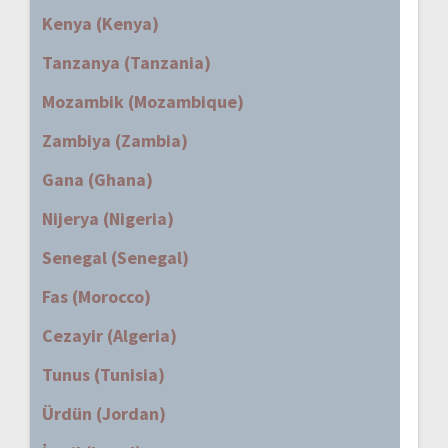
Kenya (Kenya)
Tanzanya (Tanzania)
Mozambik (Mozambique)
Zambiya (Zambia)
Gana (Ghana)
Nijerya (Nigeria)
Senegal (Senegal)
Fas (Morocco)
Cezayir (Algeria)
Tunus (Tunisia)
Ürdün (Jordan)