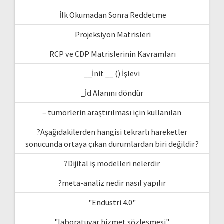
İlk Okumadan Sonra Reddetme
Projeksiyon Matrisleri
RCP ve CDP Matrislerinin Kavramları
__İnit __ () İşlevi
_İd Alanını döndür
– tümörlerin araştırılması için kullanılan
?Aşağıdakilerden hangisi tekrarlı hareketler
sonucunda ortaya çıkan durumlardan biri değildir?
?Dijital iş modelleri nelerdir
?meta-analiz nedir nasıl yapılır
"Endüstri 4.0"
"laboratuvar hizmet sözleşmesi"