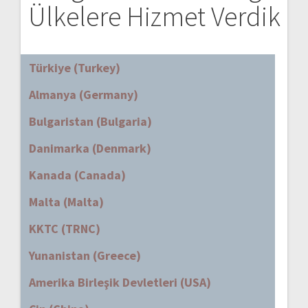
Ülkelere Hizmet Verdik
Türkiye (Turkey)
Almanya (Germany)
Bulgaristan (Bulgaria)
Danimarka (Denmark)
Kanada (Canada)
Malta (Malta)
KKTC (TRNC)
Yunanistan (Greece)
Amerika Birleşik Devletleri (USA)