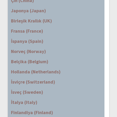
Çin (China)
Japonya (Japan)
Birleşik Krallık (UK)
Fransa (France)
İspanya (Spain)
Norveç (Norway)
Belçika (Belgium)
Hollanda (Netherlands)
İsviçre (Switzerland)
İsveç (Sweden)
İtalya (Italy)
Finlandiya (Finland)