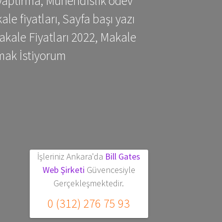
yaptırma, Mühendislik ödev
 fiyatları, Sayfa başı yazı
kale Fiyatları 2022, Makale
mak İstiyorum
İşleriniz Ankara'da
Bill Gates
Web Şirketi
Güvencesiyle
Gerçekleşmektedir.
0 (312) 276 75 93