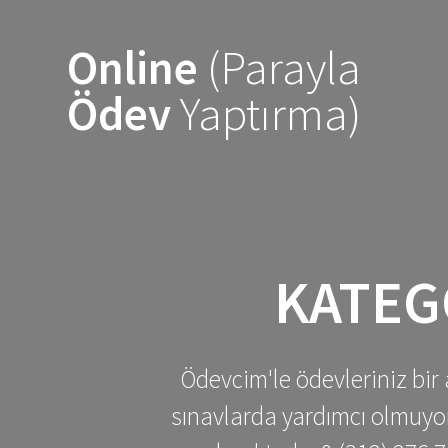
Skip
to
Online
(Parayla
content
Ödev
Yaptırma)
KATEG
Ödevcim'le ödevleriniz bir 
sınavlarda yardımcı olmuyoru