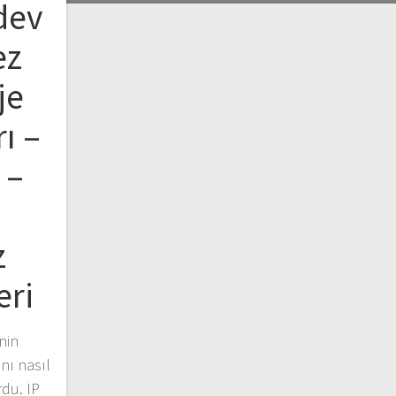
dev
ez
je
ı –
 –
z
eri
nin
nı nasıl
rdu. IP