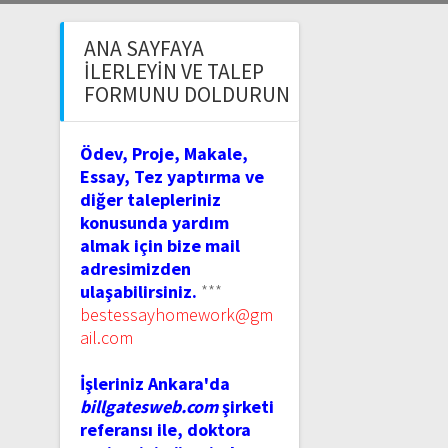
ANA SAYFAYA
İLERLEYIN VE TALEP
FORMUNU DOLDURUN
Ödev, Proje, Makale,
Essay, Tez yaptırma ve
diğer talepleriniz
konusunda yardım
almak için bize mail
adresimizden
ulaşabilirsiniz.
***
bestessayhomework@gm
ail.com
İşleriniz Ankara'da
billgatesweb.com
şirketi
referansı ile, doktora