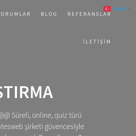
Turkish
▼
YORUMLAR
BLOG
REFERANSLAR
İLETIŞIM
ŞTIRMA
@@ Süreli, online, quiz türü
gatesweb şirketi güvencesiyle