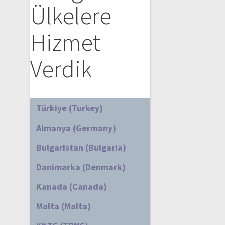
Ülkelere
Hizmet
Verdik
Türkiye (Turkey)
Almanya (Germany)
Bulgaristan (Bulgaria)
Danimarka (Denmark)
Kanada (Canada)
Malta (Malta)