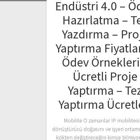
Endüstri 4.0 – Ö
Hazırlatma – T
Yazdırma – Pro
Yaptırma Fiyatlar
Ödev Örnekleri
Ücretli Proje
Yaptırma – Te
Yaptırma Ücretl
Mobilite O zamanlar IP mobilitesi
dönüştürücü doğasını ve işyeri ortamı
kökten değiştireceğini kimse bilmiyo