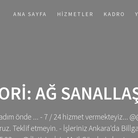
ANA SAYFA
HIZMETLER
KADRO
ORI:
AĞ SANALLA
adım önde ... - 7 / 24 hizmet vermekteyiz... @
z. Teklif etmeyin. - İşleriniz Ankara'da Bill