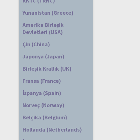
KKTC (TRNC)
Yunanistan (Greece)
Amerika Birleşik
Devletleri (USA)
Çin (China)
Japonya (Japan)
Birleşik Krallık (UK)
Fransa (France)
İspanya (Spain)
Norveç (Norway)
Belçika (Belgium)
Hollanda (Netherlands)