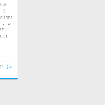
likte
lar)
malarına
er yerde
 BT ve
tü ve
22