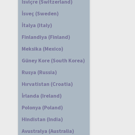
İsviçre (Switzerland)
İsveç (Sweden)
İtalya (Italy)
Finlandiya (Finland)
Meksika (Mexico)
Güney Kore (South Korea)
Rusya (Russia)
Hırvatistan (Croatia)
İrlanda (Ireland)
Polonya (Poland)
Hindistan (India)
Avustralya (Australia)