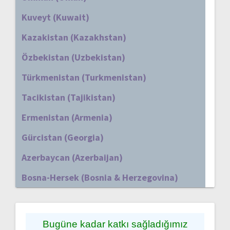
Kuveyt (Kuwait)
Kazakistan (Kazakhstan)
Özbekistan (Uzbekistan)
Türkmenistan (Turkmenistan)
Tacikistan (Tajikistan)
Ermenistan (Armenia)
Gürcistan (Georgia)
Azerbaycan (Azerbaijan)
Bosna-Hersek (Bosnia & Herzegovina)
Bugüne kadar katkı sağladığımız