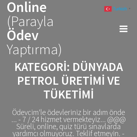
Online
Skip
Turkish
to
▼
(Parayla
content
Ödev
Yaptırma)
KATEGORI:
DÜNYADA
PETROL ÜRETIMI VE
TÜKETIMI
Ödevcim'le ödevleriniz bir adım önde
... - 7 / 24 hizmet vermekteyiz... @@@
Süreli, online, quiz türü sınavlarda
yardımcı olmuyoruz. Teklif etmeyin. -