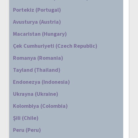
Portekiz (Portugal)
Avusturya (Austria)
Macaristan (Hungary)
Çek Cumhuriyeti (Czech Republic)
Romanya (Romania)
Tayland (Thailand)
Endonezya (Indonesia)
Ukrayna (Ukraine)
Kolombiya (Colombia)
Şili (Chile)
Peru (Peru)