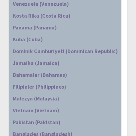
Venezuela (Venezuela)
Kosta Rika (Costa Rica)
Panama (Panama)
Küba (Cuba)
Dominik Cumhuriyeti (Dominican Republic)
Jamaika (Jamaica)
Bahamalar (Bahamas)
Filipinler (Philippines)
Malezya (Malaysia)
Vietnam (Vietnam)
Pakistan (Pakistan)
Bangladeş (Bangladesh)