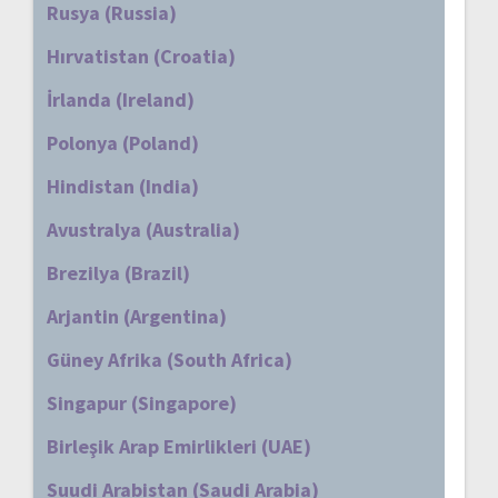
Rusya (Russia)
Hırvatistan (Croatia)
İrlanda (Ireland)
Polonya (Poland)
Hindistan (India)
Avustralya (Australia)
Brezilya (Brazil)
Arjantin (Argentina)
Güney Afrika (South Africa)
Singapur (Singapore)
Birleşik Arap Emirlikleri (UAE)
Suudi Arabistan (Saudi Arabia)