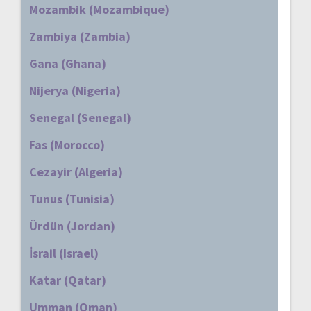
Mozambik (Mozambique)
Zambiya (Zambia)
Gana (Ghana)
Nijerya (Nigeria)
Senegal (Senegal)
Fas (Morocco)
Cezayir (Algeria)
Tunus (Tunisia)
Ürdün (Jordan)
İsrail (Israel)
Katar (Qatar)
Umman (Oman)