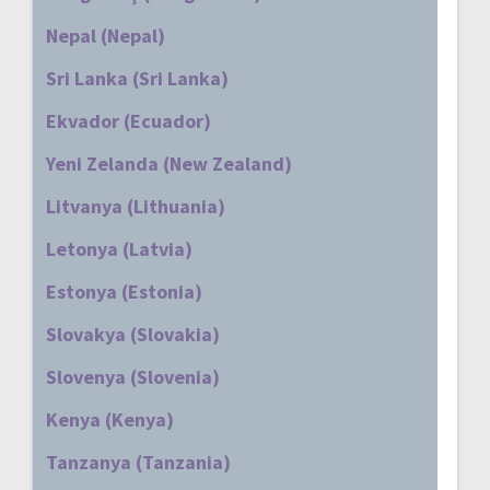
Nepal (Nepal)
Sri Lanka (Sri Lanka)
Ekvador (Ecuador)
Yeni Zelanda (New Zealand)
Litvanya (Lithuania)
Letonya (Latvia)
Estonya (Estonia)
Slovakya (Slovakia)
Slovenya (Slovenia)
Kenya (Kenya)
Tanzanya (Tanzania)