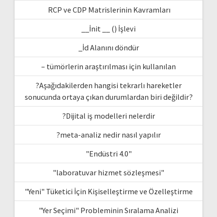
RCP ve CDP Matrislerinin Kavramları
__İnit __ () İşlevi
_İd Alanını döndür
– tümörlerin araştırılması için kullanılan
?Aşağıdakilerden hangisi tekrarlı hareketler
sonucunda ortaya çıkan durumlardan biri değildir?
?Dijital iş modelleri nelerdir
?meta-analiz nedir nasıl yapılır
"Endüstri 4.0"
"laboratuvar hizmet sözleşmesi"
"Yeni" Tüketici İçin Kişiselleştirme ve Özelleştirme
"Yer Seçimi" Probleminin Sıralama Analizi