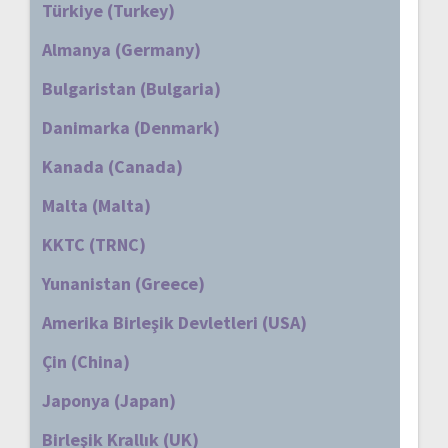
Türkiye (Turkey)
Almanya (Germany)
Bulgaristan (Bulgaria)
Danimarka (Denmark)
Kanada (Canada)
Malta (Malta)
KKTC (TRNC)
Yunanistan (Greece)
Amerika Birleşik Devletleri (USA)
Çin (China)
Japonya (Japan)
Birleşik Krallık (UK)