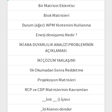
Bir Matrisin Eklentisi
Blok Matrisleri
Durum (eğer): WPM Yöntemini Kullanma
Enerji dönüşümü Nedir ?
İKİ ANA DUYARLILIK ANALİZİ PROBLEMİNİN
AÇIKLAMASI
İKİ ÇÖZÜM YAKLAŞIMI
İlk Okumadan Sonra Reddetme
Projeksiyon Matrisleri
RCP ve CDP Matrislerinin Kavramları
__İnit __ () İşlevi
_İd Alanını döndür