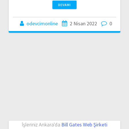
DEVAMI
odevcimonline
2 Nisan 2022
0
İşleriniz Ankara'da
Bill Gates Web Şirketi