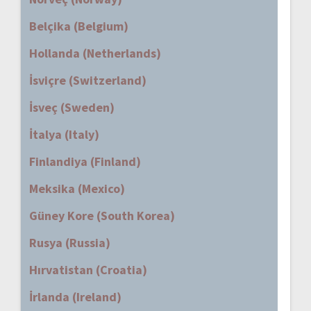
Belçika (Belgium)
Hollanda (Netherlands)
İsviçre (Switzerland)
İsveç (Sweden)
İtalya (Italy)
Finlandiya (Finland)
Meksika (Mexico)
Güney Kore (South Korea)
Rusya (Russia)
Hırvatistan (Croatia)
İrlanda (Ireland)