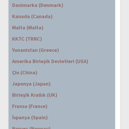
Danimarka (Denmark)
Kanada (Canada)
Malta (Malta)
KKTC (TRNC)
Yunanistan (Greece)
Amerika Birleşik Devletleri (USA)
Çin (China)
Japonya (Japan)
Birleşik Krallık (UK)
Fransa (France)
İspanya (Spain)
Norveç (Norway)