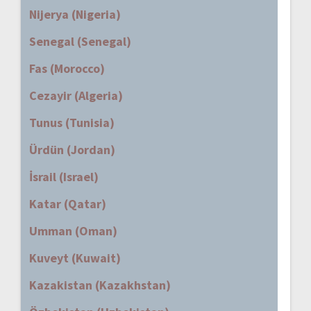
Nijerya (Nigeria)
Senegal (Senegal)
Fas (Morocco)
Cezayir (Algeria)
Tunus (Tunisia)
Ürdün (Jordan)
İsrail (Israel)
Katar (Qatar)
Umman (Oman)
Kuveyt (Kuwait)
Kazakistan (Kazakhstan)