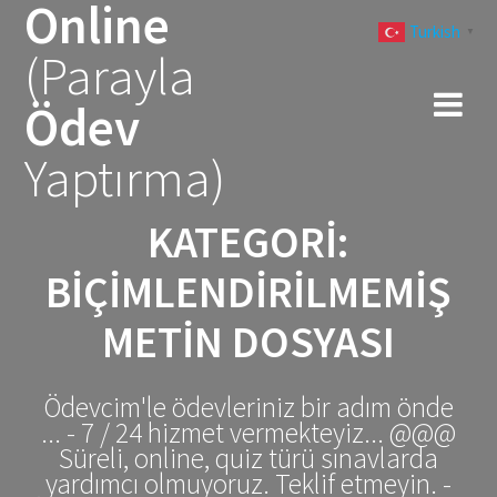
Online
Skip
Turkish
to
▼
(Parayla
content
Ödev
Yaptırma)
KATEGORI:
BIÇIMLENDIRILMEMIŞ
METIN DOSYASI
Ödevcim'le ödevleriniz bir adım önde
... - 7 / 24 hizmet vermekteyiz... @@@
Süreli, online, quiz türü sınavlarda
yardımcı olmuyoruz. Teklif etmeyin. -