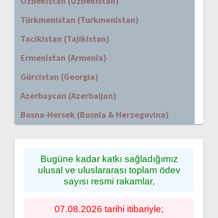
Özbekistan (Uzbekistan)
Türkmenistan (Turkmenistan)
Tacikistan (Tajikistan)
Ermenistan (Armenia)
Gürcistan (Georgia)
Azerbaycan (Azerbaijan)
Bosna-Hersek (Bosnia & Herzegovina)
Bugüne kadar katkı sağladığımız
ulusal ve uluslararası toplam ödev
sayısı resmi rakamlar,
07.08.2026 tarihi itibariyle;