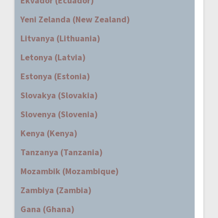
Ekvador (Ecuador)
Yeni Zelanda (New Zealand)
Litvanya (Lithuania)
Letonya (Latvia)
Estonya (Estonia)
Slovakya (Slovakia)
Slovenya (Slovenia)
Kenya (Kenya)
Tanzanya (Tanzania)
Mozambik (Mozambique)
Zambiya (Zambia)
Gana (Ghana)