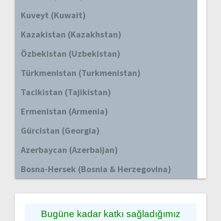
Kuveyt (Kuwait)
Kazakistan (Kazakhstan)
Özbekistan (Uzbekistan)
Türkmenistan (Turkmenistan)
Tacikistan (Tajikistan)
Ermenistan (Armenia)
Gürcistan (Georgia)
Azerbaycan (Azerbaijan)
Bosna-Hersek (Bosnia & Herzegovina)
Bugüne kadar katkı sağladığımız