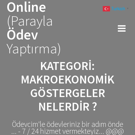
Online
Skip
Turkish
to
▼
(Parayla
content
Ödev
Yaptırma)
KATEGORI:
MAKROEKONOMIK
GÖSTERGELER
NELERDIR ?
Ödevcim'le ödevleriniz bir adım önde
... - 7 / 24 hizmet vermekteyiz... @@@