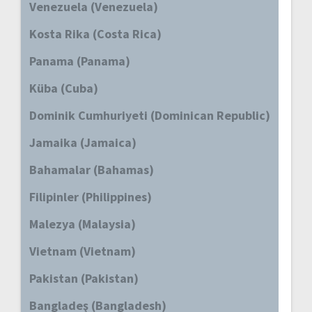
Venezuela (Venezuela)
Kosta Rika (Costa Rica)
Panama (Panama)
Küba (Cuba)
Dominik Cumhuriyeti (Dominican Republic)
Jamaika (Jamaica)
Bahamalar (Bahamas)
Filipinler (Philippines)
Malezya (Malaysia)
Vietnam (Vietnam)
Pakistan (Pakistan)
Bangladeş (Bangladesh)