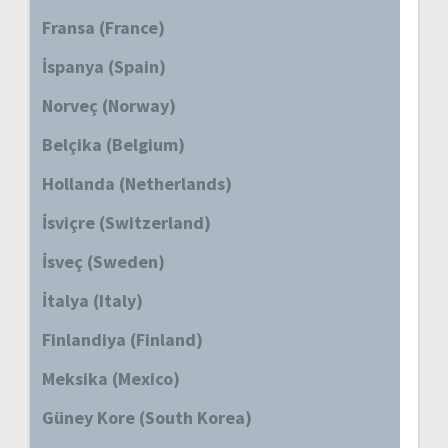
Fransa (France)
İspanya (Spain)
Norveç (Norway)
Belçika (Belgium)
Hollanda (Netherlands)
İsviçre (Switzerland)
İsveç (Sweden)
İtalya (Italy)
Finlandiya (Finland)
Meksika (Mexico)
Güney Kore (South Korea)