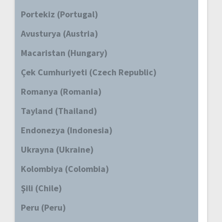
Portekiz (Portugal)
Avusturya (Austria)
Macaristan (Hungary)
Çek Cumhuriyeti (Czech Republic)
Romanya (Romania)
Tayland (Thailand)
Endonezya (Indonesia)
Ukrayna (Ukraine)
Kolombiya (Colombia)
Şili (Chile)
Peru (Peru)