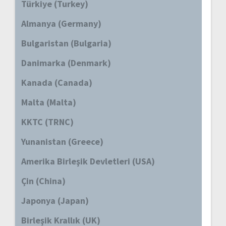
Türkiye (Turkey)
Almanya (Germany)
Bulgaristan (Bulgaria)
Danimarka (Denmark)
Kanada (Canada)
Malta (Malta)
KKTC (TRNC)
Yunanistan (Greece)
Amerika Birleşik Devletleri (USA)
Çin (China)
Japonya (Japan)
Birleşik Krallık (UK)