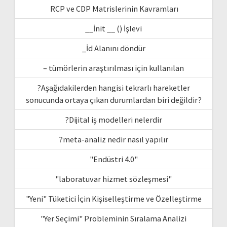
RCP ve CDP Matrislerinin Kavramları
__İnit __ () İşlevi
_İd Alanını döndür
– tümörlerin araştırılması için kullanılan
?Aşağıdakilerden hangisi tekrarlı hareketler
sonucunda ortaya çıkan durumlardan biri değildir?
?Dijital iş modelleri nelerdir
?meta-analiz nedir nasıl yapılır
"Endüstri 4.0"
"laboratuvar hizmet sözleşmesi"
"Yeni" Tüketici İçin Kişiselleştirme ve Özelleştirme
"Yer Seçimi" Probleminin Sıralama Analizi