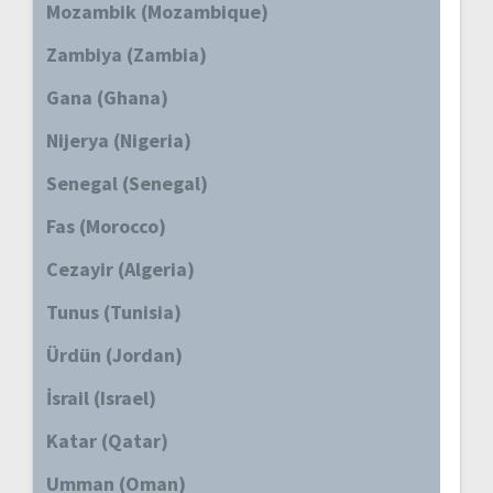
Mozambik (Mozambique)
Zambiya (Zambia)
Gana (Ghana)
Nijerya (Nigeria)
Senegal (Senegal)
Fas (Morocco)
Cezayir (Algeria)
Tunus (Tunisia)
Ürdün (Jordan)
İsrail (Israel)
Katar (Qatar)
Umman (Oman)