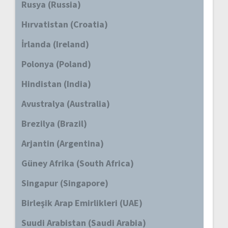
Rusya (Russia)
Hırvatistan (Croatia)
İrlanda (Ireland)
Polonya (Poland)
Hindistan (India)
Avustralya (Australia)
Brezilya (Brazil)
Arjantin (Argentina)
Güney Afrika (South Africa)
Singapur (Singapore)
Birleşik Arap Emirlikleri (UAE)
Suudi Arabistan (Saudi Arabia)