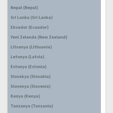
Nepal (Nepal)
Sri Lanka (Sri Lanka)
Ekvador (Ecuador)
Yeni Zelanda (New Zealand)
Litvanya (Lithuania)
Letonya (Latvia)
Estonya (Estonia)
Slovakya (Slovakia)
Slovenya (Slovenia)
Kenya (Kenya)
Tanzanya (Tanzania)