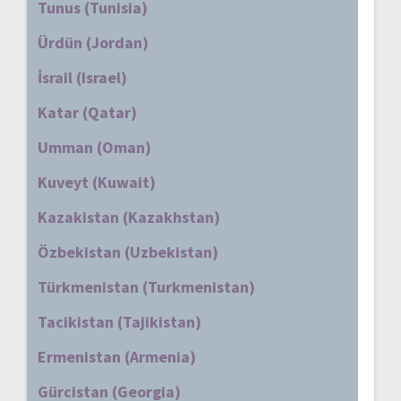
Tunus (Tunisia)
Ürdün (Jordan)
İsrail (Israel)
Katar (Qatar)
Umman (Oman)
Kuveyt (Kuwait)
Kazakistan (Kazakhstan)
Özbekistan (Uzbekistan)
Türkmenistan (Turkmenistan)
Tacikistan (Tajikistan)
Ermenistan (Armenia)
Gürcistan (Georgia)