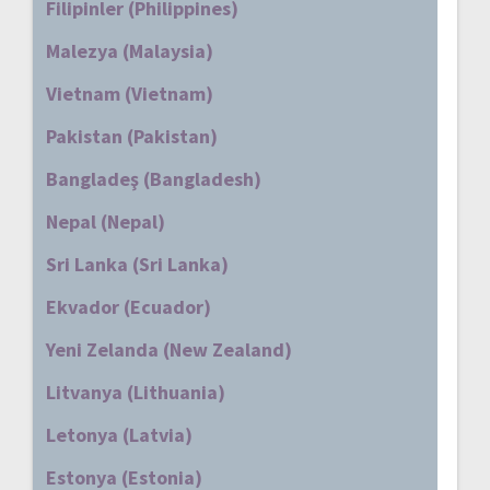
Filipinler (Philippines)
Malezya (Malaysia)
Vietnam (Vietnam)
Pakistan (Pakistan)
Bangladeş (Bangladesh)
Nepal (Nepal)
Sri Lanka (Sri Lanka)
Ekvador (Ecuador)
Yeni Zelanda (New Zealand)
Litvanya (Lithuania)
Letonya (Latvia)
Estonya (Estonia)