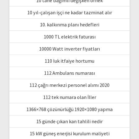
10 tane bağımlı değişken örnek
10 yıl-çalışan işçi ne kadar tazminat alır
10. kalkınma planı hedefleri
1000 TL elektrik faturası
10000 Watt inverter fiyatları
110 luk itfaiye hortumu
112 Ambulans numarası
112 çağrı merkezi personel alımı 2020
112 tek numara olan İller
1366×768 çözünürlüğü 1920×1080 yapma
15 günde çıkan kan tahlili nedir
15 kW güneş enerjisi kurulum maliyeti