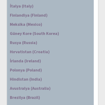
İtalya (Italy)
Finlandiya (Finland)
Meksika (Mexico)
Güney Kore (South Korea)
Rusya (Russia)
Hırvatistan (Croatia)
İrlanda (Ireland)
Polonya (Poland)
Hindistan (India)
Avustralya (Australia)
Brezilya (Brazil)