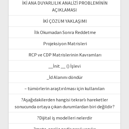
İKİ ANA DUYARLILIK ANALİZİ PROBLEMİNİN
AÇIKLAMASI
İKİ ÇÖZÜM YAKLAŞIMI
İlk Okumadan Sonra Reddetme
Projeksiyon Matrisleri
RCP ve CDP Matrislerinin Kavramları
__İnit __ () İşlevi
_İd Alanını döndür
– tümörlerin araştırılması için kullanılan
?Aşağıdakilerden hangisi tekrarlı hareketler
sonucunda ortaya çıkan durumlardan biri değildir?
?Dijital iş modelleri nelerdir
?meta-analiz nedir nasıl yapılır