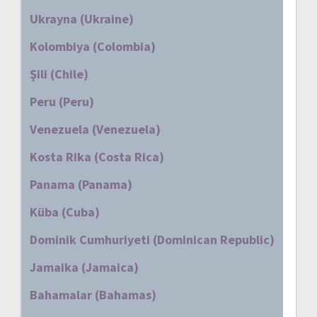
Ukrayna (Ukraine)
Kolombiya (Colombia)
Şili (Chile)
Peru (Peru)
Venezuela (Venezuela)
Kosta Rika (Costa Rica)
Panama (Panama)
Küba (Cuba)
Dominik Cumhuriyeti (Dominican Republic)
Jamaika (Jamaica)
Bahamalar (Bahamas)