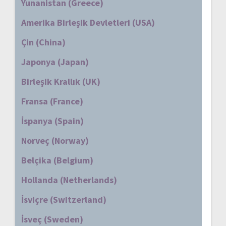
Yunanistan (Greece)
Amerika Birleşik Devletleri (USA)
Çin (China)
Japonya (Japan)
Birleşik Krallık (UK)
Fransa (France)
İspanya (Spain)
Norveç (Norway)
Belçika (Belgium)
Hollanda (Netherlands)
İsviçre (Switzerland)
İsveç (Sweden)