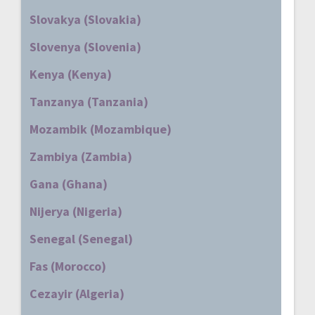
Slovakya (Slovakia)
Slovenya (Slovenia)
Kenya (Kenya)
Tanzanya (Tanzania)
Mozambik (Mozambique)
Zambiya (Zambia)
Gana (Ghana)
Nijerya (Nigeria)
Senegal (Senegal)
Fas (Morocco)
Cezayir (Algeria)