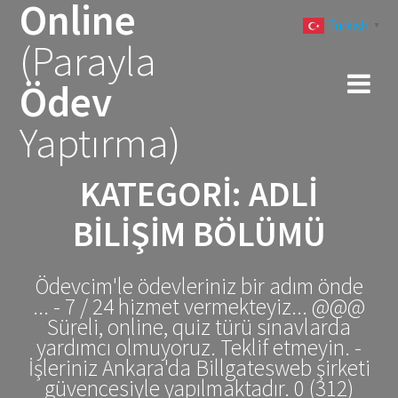
Online
Skip
Turkish
to
▼
(Parayla
content
Ödev
Yaptırma)
KATEGORI:
ADLI
BILIŞIM BÖLÜMÜ
Ödevcim'le ödevleriniz bir adım önde
... - 7 / 24 hizmet vermekteyiz... @@@
Süreli, online, quiz türü sınavlarda
yardımcı olmuyoruz. Teklif etmeyin. -
İşleriniz Ankara'da Billgatesweb şirketi
güvencesiyle yapılmaktadır. 0 (312)