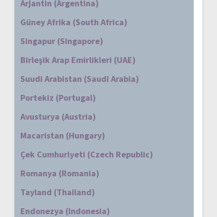
Arjantin (Argentina)
Güney Afrika (South Africa)
Singapur (Singapore)
Birleşik Arap Emirlikleri (UAE)
Suudi Arabistan (Saudi Arabia)
Portekiz (Portugal)
Avusturya (Austria)
Macaristan (Hungary)
Çek Cumhuriyeti (Czech Republic)
Romanya (Romania)
Tayland (Thailand)
Endonezya (Indonesia)