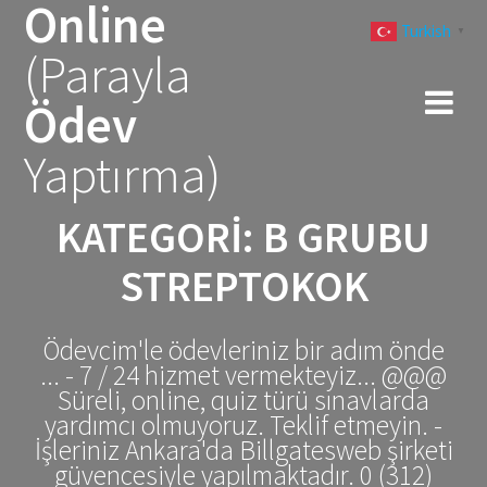
Online
Skip
Turkish
to
▼
(Parayla
content
Ödev
Yaptırma)
KATEGORI:
B GRUBU
STREPTOKOK
Ödevcim'le ödevleriniz bir adım önde
... - 7 / 24 hizmet vermekteyiz... @@@
Süreli, online, quiz türü sınavlarda
yardımcı olmuyoruz. Teklif etmeyin. -
İşleriniz Ankara'da Billgatesweb şirketi
güvencesiyle yapılmaktadır. 0 (312)