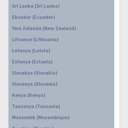
Sri Lanka (Sri Lanka)
Ekvador (Ecuador)
Yeni Zelanda (New Zealand)
Litvanya (Lithuania)
Letonya (Latvia)
Estonya (Estonia)
Slovakya (Slovakia)
Slovenya (Slovenia)
Kenya (Kenya)
Tanzanya (Tanzania)
Mozambik (Mozambique)