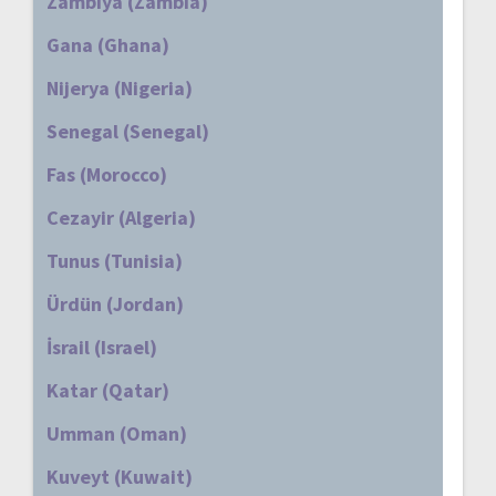
Zambiya (Zambia)
Gana (Ghana)
Nijerya (Nigeria)
Senegal (Senegal)
Fas (Morocco)
Cezayir (Algeria)
Tunus (Tunisia)
Ürdün (Jordan)
İsrail (Israel)
Katar (Qatar)
Umman (Oman)
Kuveyt (Kuwait)