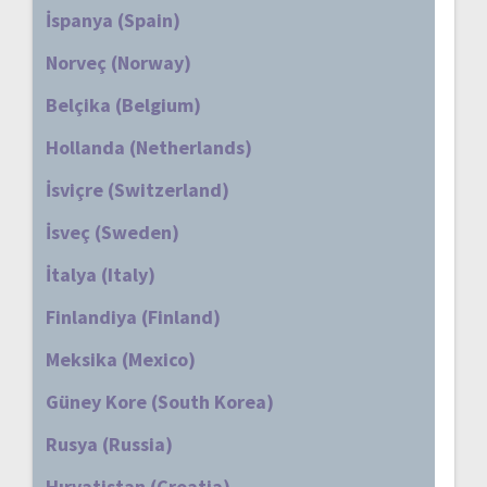
İspanya (Spain)
Norveç (Norway)
Belçika (Belgium)
Hollanda (Netherlands)
İsviçre (Switzerland)
İsveç (Sweden)
İtalya (Italy)
Finlandiya (Finland)
Meksika (Mexico)
Güney Kore (South Korea)
Rusya (Russia)
Hırvatistan (Croatia)