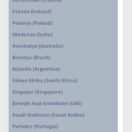
İrlanda (Ireland)
Polonya (Poland)
Hindistan (India)
Avustralya (Australia)
Brezilya (Brazil)
Arjantin (Argentina)
Güney Afrika (South Africa)
Singapur (Singapore)
Birleşik Arap Emirlikleri (UAE)
Suudi Arabistan (Saudi Arabia)
Portekiz (Portugal)