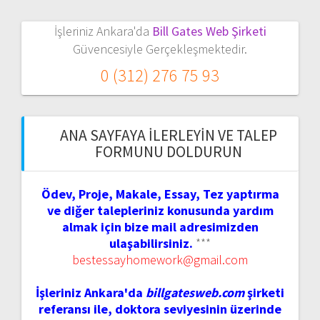
İşleriniz Ankara'da
Bill Gates Web Şirketi
Güvencesiyle Gerçekleşmektedir.
0 (312) 276 75 93
ANA SAYFAYA İLERLEYIN VE TALEP
FORMUNU DOLDURUN
Ödev, Proje, Makale, Essay, Tez yaptırma
ve diğer talepleriniz konusunda yardım
almak için bize mail adresimizden
ulaşabilirsiniz.
***
bestessayhomework@gmail.com
İşleriniz Ankara'da
billgatesweb.com
şirketi
referansı ile, doktora seviyesinin üzerinde