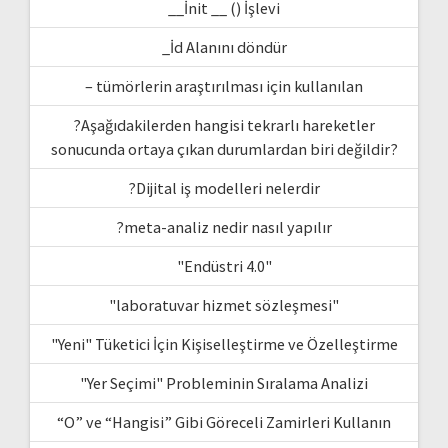
__İnit __ () İşlevi
_İd Alanını döndür
– tümörlerin araştırılması için kullanılan
?Aşağıdakilerden hangisi tekrarlı hareketler
sonucunda ortaya çıkan durumlardan biri değildir?
?Dijital iş modelleri nelerdir
?meta-analiz nedir nasıl yapılır
"Endüstri 4.0"
"laboratuvar hizmet sözleşmesi"
"Yeni" Tüketici İçin Kişiselleştirme ve Özelleştirme
"Yer Seçimi" Probleminin Sıralama Analizi
“O” ve “Hangisi” Gibi Göreceli Zamirleri Kullanın