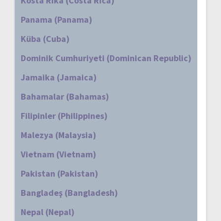
Kosta Rika (Costa Rica)
Panama (Panama)
Küba (Cuba)
Dominik Cumhuriyeti (Dominican Republic)
Jamaika (Jamaica)
Bahamalar (Bahamas)
Filipinler (Philippines)
Malezya (Malaysia)
Vietnam (Vietnam)
Pakistan (Pakistan)
Bangladeş (Bangladesh)
Nepal (Nepal)