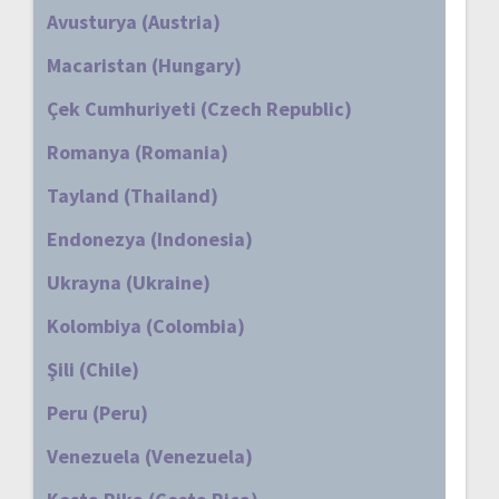
Avusturya (Austria)
Macaristan (Hungary)
Çek Cumhuriyeti (Czech Republic)
Romanya (Romania)
Tayland (Thailand)
Endonezya (Indonesia)
Ukrayna (Ukraine)
Kolombiya (Colombia)
Şili (Chile)
Peru (Peru)
Venezuela (Venezuela)