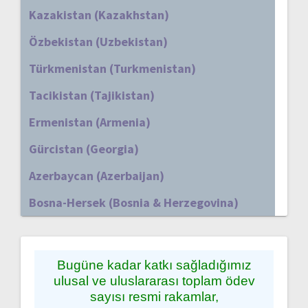
Kazakistan (Kazakhstan)
Özbekistan (Uzbekistan)
Türkmenistan (Turkmenistan)
Tacikistan (Tajikistan)
Ermenistan (Armenia)
Gürcistan (Georgia)
Azerbaycan (Azerbaijan)
Bosna-Hersek (Bosnia & Herzegovina)
Bugüne kadar katkı sağladığımız
ulusal ve uluslararası toplam ödev
sayısı resmi rakamlar,