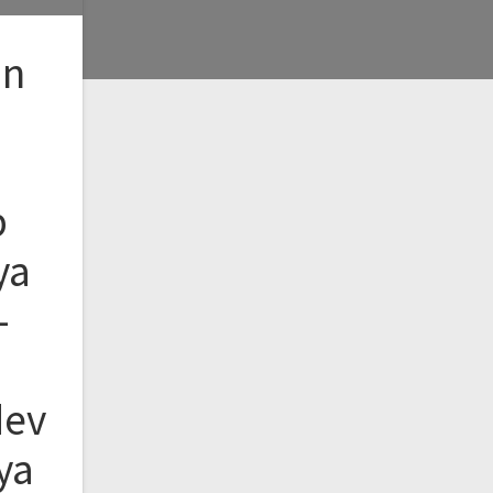
ın
b
ya
–
dev
ya