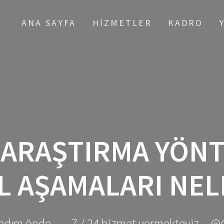
ANA SAYFA
HIZMETLER
KADRO
:
ARAŞTIRMA YÖN
L AŞAMALARI NEL
adım önde ... - 7 / 24 hizmet vermekteyiz... @