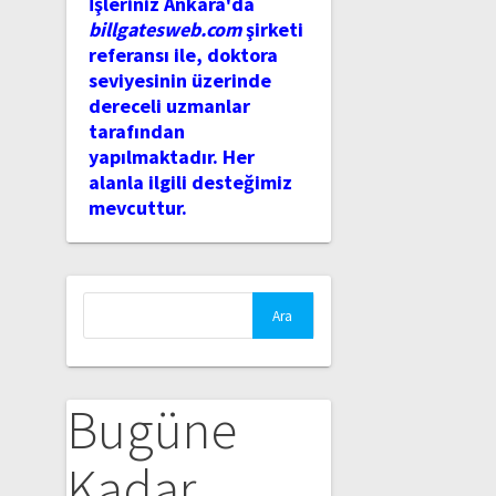
İşleriniz Ankara'da
billgatesweb.com
şirketi
referansı ile, doktora
seviyesinin üzerinde
dereceli uzmanlar
tarafından
yapılmaktadır. Her
alanla ilgili desteğimiz
mevcuttur.
Arama:
Bugüne
Kadar