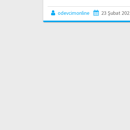
odevcimonline
23 Şubat 202