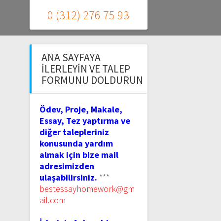
0 (312) 276 75 93
ANA SAYFAYA
İLERLEYIN VE TALEP
FORMUNU DOLDURUN
Ödev, Proje, Makale,
Essay, Tez yaptırma ve
diğer talepleriniz
konusunda yardım
almak için bize mail
adresimizden
ulaşabilirsiniz.
***
bestessayhomework@gm
ail.com