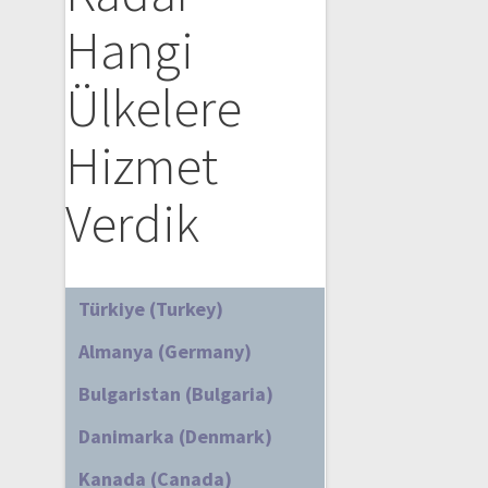
Hangi
Ülkelere
Hizmet
Verdik
Türkiye (Turkey)
Almanya (Germany)
Bulgaristan (Bulgaria)
Danimarka (Denmark)
Kanada (Canada)