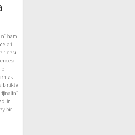
a
nın” ham
meleri
alanması
vencesi
me
tırmak
 birlikte
jinalin”
dilir.
ay bir