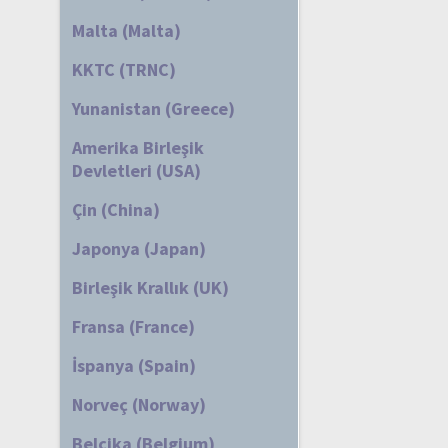
Malta (Malta)
KKTC (TRNC)
Yunanistan (Greece)
Amerika Birleşik
Devletleri (USA)
Çin (China)
Japonya (Japan)
Birleşik Krallık (UK)
Fransa (France)
İspanya (Spain)
Norveç (Norway)
Belçika (Belgium)