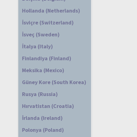
Hollanda (Netherlands)
İsviçre (Switzerland)
İsveç (Sweden)
İtalya (Italy)
Finlandiya (Finland)
Meksika (Mexico)
Güney Kore (South Korea)
Rusya (Russia)
Hırvatistan (Croatia)
İrlanda (Ireland)
Polonya (Poland)