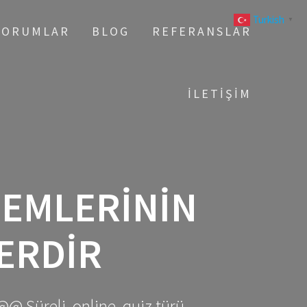
Turkish
▼
YORUMLAR
BLOG
REFERANSLAR
İLETIŞIM
TEMLERININ
ERDIR
@@ Süreli, online, quiz türü