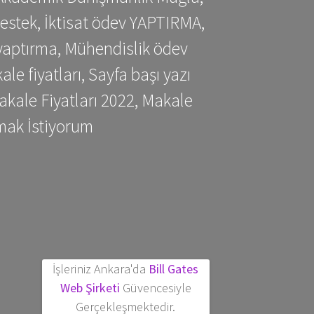
estek, İktisat ödev YAPTIRMA,
yaptırma, Mühendislik ödev
 fiyatları, Sayfa başı yazı
kale Fiyatları 2022, Makale
mak İstiyorum
İşleriniz Ankara'da
Bill Gates
Web Şirketi
Güvencesiyle
Gerçekleşmektedir.