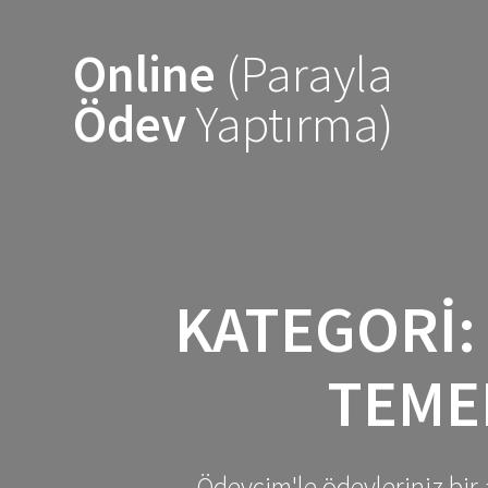
Skip
to
Online
(Parayla
content
Ödev
Yaptırma)
KATEGORI
TEME
Ödevcim'le ödevleriniz bir 