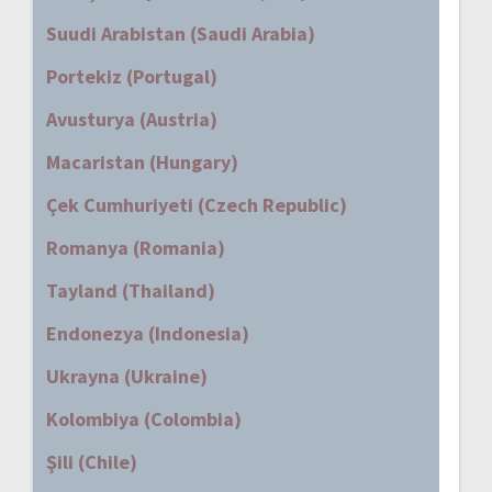
Suudi Arabistan (Saudi Arabia)
Portekiz (Portugal)
Avusturya (Austria)
Macaristan (Hungary)
Çek Cumhuriyeti (Czech Republic)
Romanya (Romania)
Tayland (Thailand)
Endonezya (Indonesia)
Ukrayna (Ukraine)
Kolombiya (Colombia)
Şili (Chile)