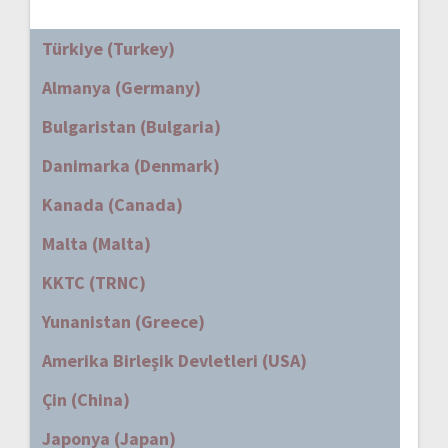
Türkiye (Turkey)
Almanya (Germany)
Bulgaristan (Bulgaria)
Danimarka (Denmark)
Kanada (Canada)
Malta (Malta)
KKTC (TRNC)
Yunanistan (Greece)
Amerika Birleşik Devletleri (USA)
Çin (China)
Japonya (Japan)