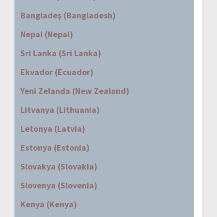
Bangladeş (Bangladesh)
Nepal (Nepal)
Sri Lanka (Sri Lanka)
Ekvador (Ecuador)
Yeni Zelanda (New Zealand)
Litvanya (Lithuania)
Letonya (Latvia)
Estonya (Estonia)
Slovakya (Slovakia)
Slovenya (Slovenia)
Kenya (Kenya)