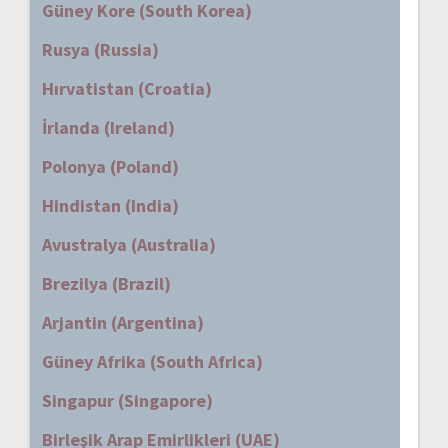
Güney Kore (South Korea)
Rusya (Russia)
Hırvatistan (Croatia)
İrlanda (Ireland)
Polonya (Poland)
Hindistan (India)
Avustralya (Australia)
Brezilya (Brazil)
Arjantin (Argentina)
Güney Afrika (South Africa)
Singapur (Singapore)
Birleşik Arap Emirlikleri (UAE)