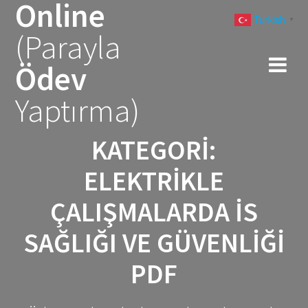
Online
Skip
Turkish
to
▼
(Parayla
content
Ödev
Yaptırma)
KATEGORI:
ELEKTRIKLE
ÇALIŞMALARDA IS
SAĞLIĞI VE GÜVENLIĞI
PDF