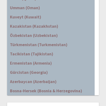
Umman (Oman)
Kuveyt (Kuwait)
Kazakistan (Kazakhstan)
Özbekistan (Uzbekistan)
Türkmenistan (Turkmenistan)
Tacikistan (Tajikistan)
Ermenistan (Armenia)
Gürcistan (Georgia)
Azerbaycan (Azerbaijan)
Bosna-Hersek (Bosnia & Herzegovina)