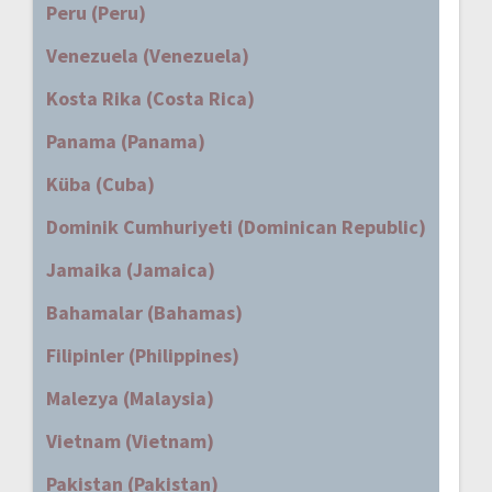
Peru (Peru)
Venezuela (Venezuela)
Kosta Rika (Costa Rica)
Panama (Panama)
Küba (Cuba)
Dominik Cumhuriyeti (Dominican Republic)
Jamaika (Jamaica)
Bahamalar (Bahamas)
Filipinler (Philippines)
Malezya (Malaysia)
Vietnam (Vietnam)
Pakistan (Pakistan)