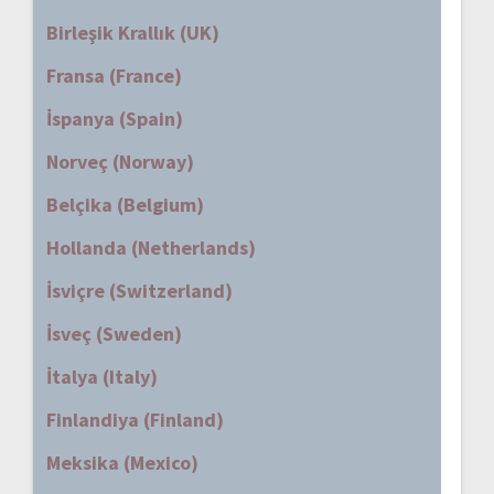
Birleşik Krallık (UK)
Fransa (France)
İspanya (Spain)
Norveç (Norway)
Belçika (Belgium)
Hollanda (Netherlands)
İsviçre (Switzerland)
İsveç (Sweden)
İtalya (Italy)
Finlandiya (Finland)
Meksika (Mexico)