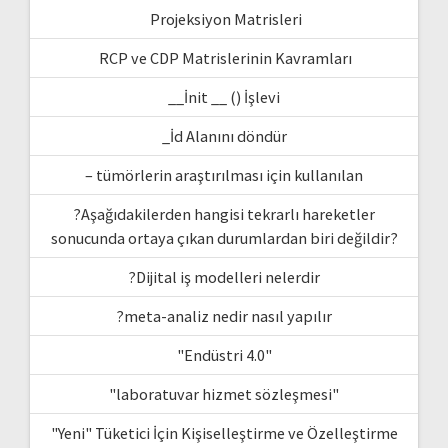
Projeksiyon Matrisleri
RCP ve CDP Matrislerinin Kavramları
__İnit __ () İşlevi
_İd Alanını döndür
– tümörlerin araştırılması için kullanılan
?Aşağıdakilerden hangisi tekrarlı hareketler
sonucunda ortaya çıkan durumlardan biri değildir?
?Dijital iş modelleri nelerdir
?meta-analiz nedir nasıl yapılır
"Endüstri 4.0"
"laboratuvar hizmet sözleşmesi"
"Yeni" Tüketici İçin Kişiselleştirme ve Özelleştirme