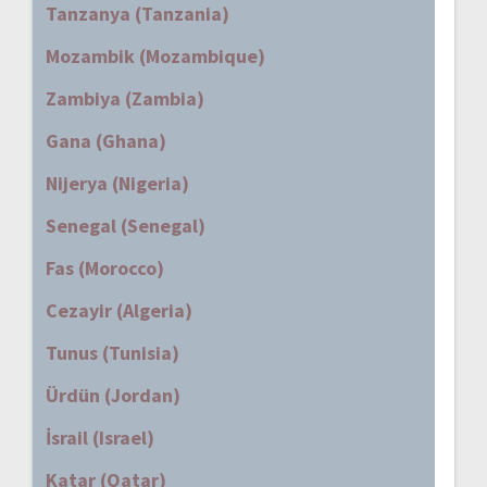
Tanzanya (Tanzania)
Mozambik (Mozambique)
Zambiya (Zambia)
Gana (Ghana)
Nijerya (Nigeria)
Senegal (Senegal)
Fas (Morocco)
Cezayir (Algeria)
Tunus (Tunisia)
Ürdün (Jordan)
İsrail (Israel)
Katar (Qatar)