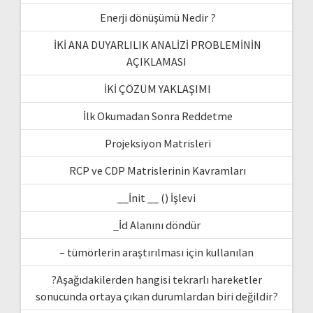
Enerji dönüşümü Nedir ?
İKİ ANA DUYARLILIK ANALİZİ PROBLEMİNİN
AÇIKLAMASI
İKİ ÇÖZÜM YAKLAŞIMI
İlk Okumadan Sonra Reddetme
Projeksiyon Matrisleri
RCP ve CDP Matrislerinin Kavramları
__İnit __ () İşlevi
_İd Alanını döndür
– tümörlerin araştırılması için kullanılan
?Aşağıdakilerden hangisi tekrarlı hareketler
sonucunda ortaya çıkan durumlardan biri değildir?