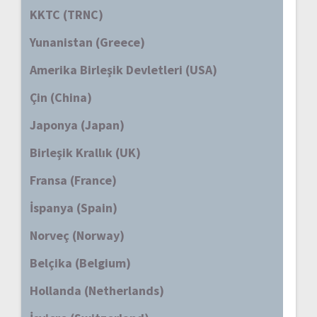
KKTC (TRNC)
Yunanistan (Greece)
Amerika Birleşik Devletleri (USA)
Çin (China)
Japonya (Japan)
Birleşik Krallık (UK)
Fransa (France)
İspanya (Spain)
Norveç (Norway)
Belçika (Belgium)
Hollanda (Netherlands)