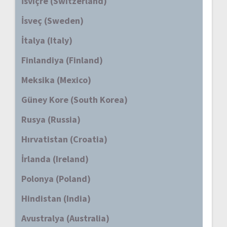
İsviçre (Switzerland)
İsveç (Sweden)
İtalya (Italy)
Finlandiya (Finland)
Meksika (Mexico)
Güney Kore (South Korea)
Rusya (Russia)
Hırvatistan (Croatia)
İrlanda (Ireland)
Polonya (Poland)
Hindistan (India)
Avustralya (Australia)