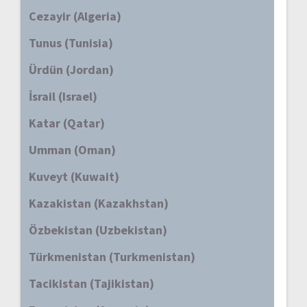
Cezayir (Algeria)
Tunus (Tunisia)
Ürdün (Jordan)
İsrail (Israel)
Katar (Qatar)
Umman (Oman)
Kuveyt (Kuwait)
Kazakistan (Kazakhstan)
Özbekistan (Uzbekistan)
Türkmenistan (Turkmenistan)
Tacikistan (Tajikistan)