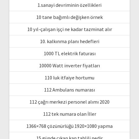
1.sanayi devriminin özellikleri
10 tane bağımlı değişken örnek
10 yıl-çalışan işçi ne kadar tazminat alır
10. kalkınma planı hedefleri
1000 TL elektrik faturası
10000 Watt inverter fiyatları
110 luk itfaiye hortumu
112 Ambulans numarası
112 çağrı merkezi personel alımı 2020
112 tek numara olan İller
1366×768 çözünürlüğü 1920×1080 yapma
15 günde çıkan kan tahlili nedir