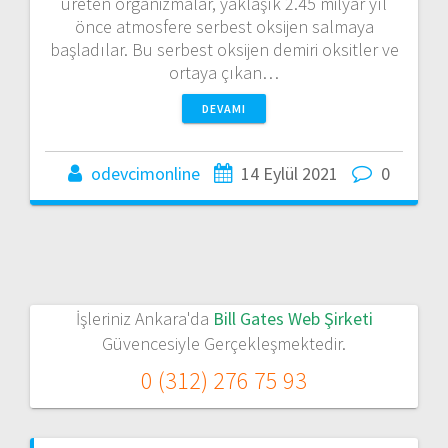
üreten organizmalar, yaklaşık 2.45 milyar yıl
önce atmosfere serbest oksijen salmaya
başladılar. Bu serbest oksijen demiri oksitler ve
ortaya çıkan…
DEVAMI
odevcimonline
14 Eylül 2021
0
İşleriniz Ankara'da
Bill Gates Web Şirketi
Güvencesiyle Gerçekleşmektedir.
0 (312) 276 75 93