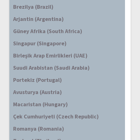
Brezilya (Brazil)
Arjantin (Argentina)
Güney Afrika (South Africa)
Singapur (Singapore)
Birleşik Arap Emirlikleri (UAE)
Suudi Arabistan (Saudi Arabia)
Portekiz (Portugal)
Avusturya (Austria)
Macaristan (Hungary)
Çek Cumhuriyeti (Czech Republic)
Romanya (Romania)