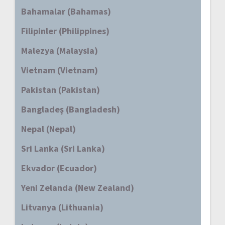
Bahamalar (Bahamas)
Filipinler (Philippines)
Malezya (Malaysia)
Vietnam (Vietnam)
Pakistan (Pakistan)
Bangladeş (Bangladesh)
Nepal (Nepal)
Sri Lanka (Sri Lanka)
Ekvador (Ecuador)
Yeni Zelanda (New Zealand)
Litvanya (Lithuania)