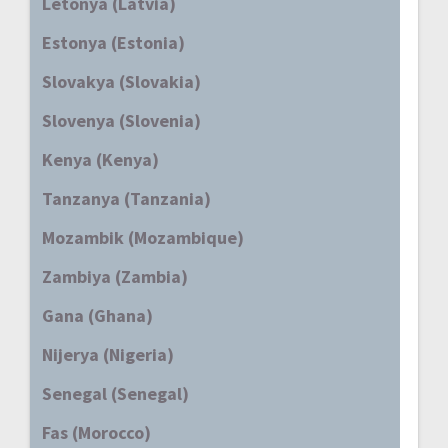
Letonya (Latvia)
Estonya (Estonia)
Slovakya (Slovakia)
Slovenya (Slovenia)
Kenya (Kenya)
Tanzanya (Tanzania)
Mozambik (Mozambique)
Zambiya (Zambia)
Gana (Ghana)
Nijerya (Nigeria)
Senegal (Senegal)
Fas (Morocco)