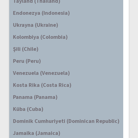
Tayland (Thailand)
Endonezya (Indonesia)
Ukrayna (Ukraine)
Kolombiya (Colombia)
Şili (Chile)
Peru (Peru)
Venezuela (Venezuela)
Kosta Rika (Costa Rica)
Panama (Panama)
Küba (Cuba)
Dominik Cumhuriyeti (Dominican Republic)
Jamaika (Jamaica)