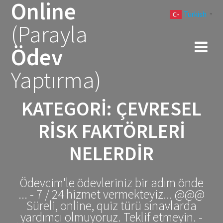
Online
Skip
Turkish
to
▼
(Parayla
content
Ödev
Yaptırma)
KATEGORI:
ÇEVRESEL
RISK FAKTÖRLERI
NELERDIR
Ödevcim'le ödevleriniz bir adım önde
... - 7 / 24 hizmet vermekteyiz... @@@
Süreli, online, quiz türü sınavlarda
yardımcı olmuyoruz. Teklif etmeyin. -